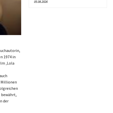
05.08.2026
buchautorin,
en 1974 in
ilm ‚Lola
 auch
 Millionen
folgreichen
n bewährt,
n der