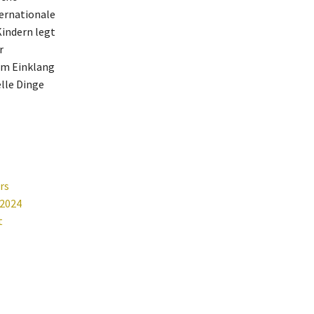
ternationale
Kindern legt
r
 im Einklang
lle Dinge
rs
 2024
t