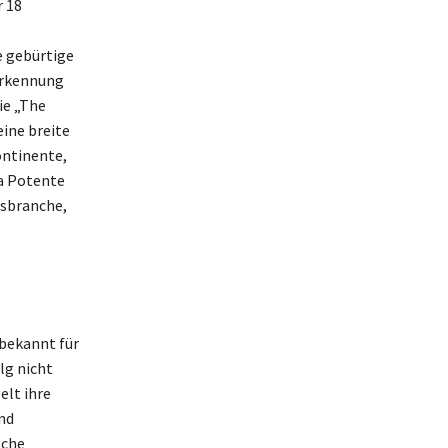
r 18
e gebürtige
erkennung
ie „The
eine breite
ontinente,
ka Potente
gsbranche,
 bekannt für
lg nicht
elt ihre
nd
sche