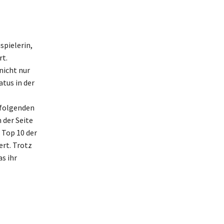
spielerin,
rt.
nicht nur
atus in der
 folgenden
 der Seite
e Top 10 der
ert. Trotz
as ihr