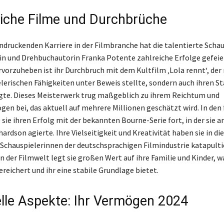
eiche Filme und Durchbrüche
indruckenden Karriere in der Filmbranche hat die talentierte Schau
in und Drehbuchautorin Franka Potente zahlreiche Erfolge gefeie
vorzuheben ist ihr Durchbruch mit dem Kultfilm ‚Lola rennt‘, der 
lerischen Fähigkeiten unter Beweis stellte, sondern auch ihren St
gte. Dieses Meisterwerk trug maßgeblich zu ihrem Reichtum und
n bei, das aktuell auf mehrere Millionen geschätzt wird. In den
sie ihren Erfolg mit der bekannten Bourne-Serie fort, in der sie an
ardson agierte. Ihre Vielseitigkeit und Kreativität haben sie in di
Schauspielerinnen der deutschsprachigen Filmindustrie katapulti
in der Filmwelt legt sie großen Wert auf ihre Familie und Kinder, w
reichert und ihr eine stabile Grundlage bietet.
elle Aspekte: Ihr Vermögen 2024