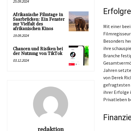
25.09.2024
Erfolgr
Afrikanische Filmtage in
Saarbrücken: Ein Fenster
zur Vielfalt des
Mit einer bee
afrikanischen Kinos
Filmregisseur
19.09.2024
Besonders her
ihre schauspie
Chancen und Risiken bei
der Nutzung von TikTok
Branche festi
03.12.2024
Gesamtvermöge
Jahren setzte 
von Derek Rich
gefragtesten 
ihrer Erfolge 
Privatleben be
Finanzi
redaktion