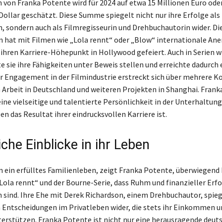
von Franka Potente wird für 2024 auf etwa 15 Millionen Euro ode
Dollar geschätzt. Diese Summe spiegelt nicht nur ihre Erfolge als
n, sondern auch als Filmregisseurin und Drehbuchautorin wider. Di
 hat mit Filmen wie „Lola rennt“ oder „Blow“ internationale An
ihren Karriere-Höhepunkt in Hollywood gefeiert. Auch in Serien w
e sie ihre Fähigkeiten unter Beweis stellen und erreichte dadurch 
hr Engagement in der Filmindustrie erstreckt sich über mehrere K
h Arbeit in Deutschland und weiteren Projekten in Shanghai. Fran
eine vielseitige und talentierte Persönlichkeit in der Unterhaltun
n das Resultat ihrer eindrucksvollen Karriere ist.
che Einblicke in ihr Leben
n ein erfülltes Familienleben, zeigt Franka Potente, überwiegend
„Lola rennt“ und der Bourne-Serie, dass Ruhm und finanzieller Erfo
n sind. Ihre Ehe mit Derek Richardson, einem Drehbuchautor, spieg
 Entscheidungen im Privatleben wider, die stets ihr Einkommen u
rstützen. Franka Potente ist nicht nur eine herausragende deut