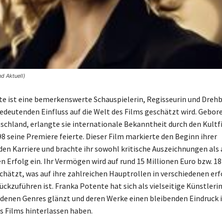
d Aktuell)
e ist eine bemerkenswerte Schauspielerin, Regisseurin und Dreh
bedeutenden Einfluss auf die Welt des Films geschätzt wird. Gebor
schland, erlangte sie internationale Bekanntheit durch den Kultf
98 seine Premiere feierte. Dieser Film markierte den Beginn ihrer
en Karriere und brachte ihr sowohl kritische Auszeichnungen als
 Erfolg ein. Ihr Vermögen wird auf rund 15 Millionen Euro bzw. 18
chätzt, was auf ihre zahlreichen Hauptrollen in verschiedenen er
ückzuführen ist. Franka Potente hat sich als vielseitige Künstleri
iedenen Genres glänzt und deren Werke einen bleibenden Eindruck i
s Films hinterlassen haben.