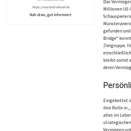
Das Vermögen 
https://saarland-aktuell.de
Millionen US-
Nah dran, gut informiert
Schauspieleri
Münsteranerin
gefunden und 
Bridge“ konnt
Zielgruppe. I
einschließlic
bleibt somit 
deren Vermöge
Persönli
Eingebettet i
ihre Rolle in 
alles im Lebe
strategischen
Vermögen unte