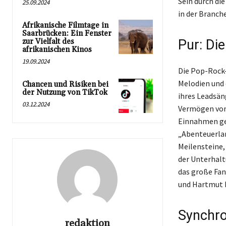
Sein durch di
25.09.2024
in der Branche
Afrikanische Filmtage in
Saarbrücken: Ein Fenster
zur Vielfalt des
Pur: Die
afrikanischen Kinos
19.09.2024
Die Pop-Rock-
Melodien und
Chancen und Risiken bei
der Nutzung von TikTok
ihres Leadsän
03.12.2024
Vermögen von 
Einnahmen gen
„Abenteuerlan
Meilensteine,
der Unterhalt
das große Fan
und Hartmut E
Synchro
redaktion