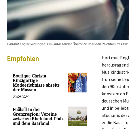
Hartmut Engler Vermögen: Ein umfassender Überblick über den Reichtum des Pur-
Empfohlen
Hartmut Engle
herausragende
Musikindustri
Boutique Christa:
früh seine Lei
Einzigartige
Modeerlebnisse abseits
den 90er Jahr
der Massen
konstanten Ei
20.09.2024
deutschen Mus
und in belieb
Fußball in der
Grenzregion: Vereine
Studiums der 
zwischen Rheinland-Pfalz
er die Basis f
und dem Saarland