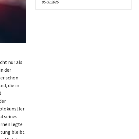
05.08.2026
cht nur als
n der
ler schon
nd, die in
d
der
Solokünstler
d seines
urnen legte
utung bleibt.