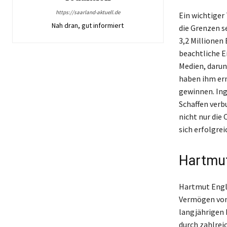
https://saarland-aktuell.de
Ein wichtiger
Nah dran, gut informiert
die Grenzen 
3,2 Millionen
beachtliche E
Medien, darun
haben ihm erm
gewinnen. Ing
Schaffen verbu
nicht nur die 
sich erfolgre
Hartmut
Hartmut Engle
Vermögen von 
langjährigen 
durch zahlrei