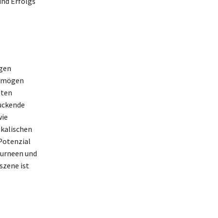
und Erfolgs
igen
ermögen
zten
ruckende
wie
ikalischen
Potenzial
ourneen und
szene ist