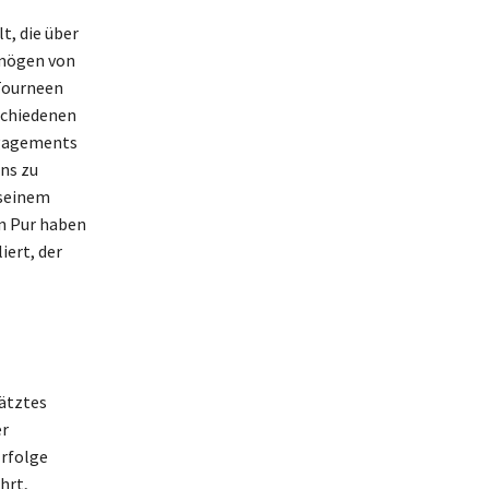
t, die über
rmögen von
 Tourneen
schiedenen
ngagements
ns zu
 seinem
on Pur haben
iert, der
ätztes
er
Erfolge
hrt,