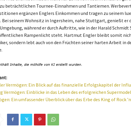
 zu beträchtlichen Tournee-Einnahmen und Tantiemen. Werbever
estitionen ergänzen Englers Einkommen und tragen zu seinem lux
i. Bei seinem Wohnsitz in Ingersheim, nahe Stuttgart, genießt er 
 Umgebung, während er durch Auftritte, wie in der Harald Schmidt
öffentlichen Rampenlicht steht. Hartmut Engler bleibt somit nich
iker, sondern lebt auch von den Früchten seiner harten Arbeit in d
e.
ant:
er Vermögen: Ein Blick auf das finanzielle Erfolgskapitel der Infl
g Vermögen: Einblicke in das Leben des erfolgreichen Supermode
ögen: Ein umfassender Überblick über das Erbe des King of Rock ’n