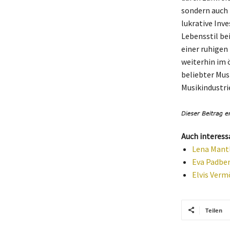
sondern auch
lukrative Inv
Lebensstil be
einer ruhigen
weiterhin im 
beliebter Mus
Musikindustri
Auch interess
Lena Mantl
Eva Padber
Elvis Verm
Teilen