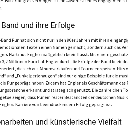
e Musik erlangtes Vermögen ist ein Ausdruck seines Engagements 
.
 Band und ihre Erfolge
Band Pur hat sich nicht nur in den 90er Jahren mit ihren eingäng
 emotionalen Texten einen Namen gemacht, sondern auch das V
gers Hartmut Engler maßgeblich beeinflusst. Mit einem geschät
3,2 Millionen Euro hat Engler durch die Erfolge der Band beeind
eriert, die sich aus Albumverkäufen und Tourneen speisen. Hits 
d“ und „Funkelperlenaugen“ sind nur einige Beispiele für die mus
 die Pur geprägt haben. Zudem hat Engler als Geschäftsmann das 
ungsbranche erkannt und strategisch genutzt. Die zahlreichen T
getue zeigen, dass Pur ein fester Bestandteil der deutschen Musik
nglers Karriere von beeindruckendem Erfolg geprägt ist.
narbeiten und künstlerische Vielfalt