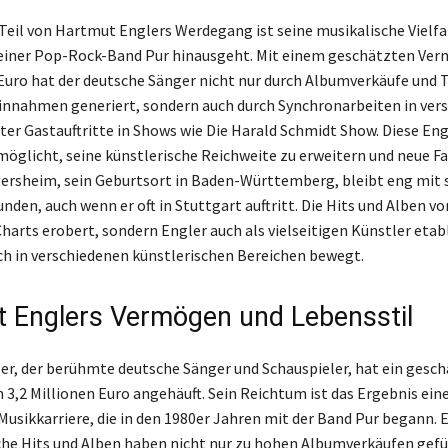
 Teil von Hartmut Englers Werdegang ist seine musikalische Vielfal
seiner Pop-Rock-Band Pur hinausgeht. Mit einem geschätzten Ve
 Euro hat der deutsche Sänger nicht nur durch Albumverkäufe und
innahmen generiert, sondern auch durch Synchronarbeiten in ver
ter Gastauftritte in Shows wie Die Harald Schmidt Show. Diese E
öglicht, seine künstlerische Reichweite zu erweitern und neue Fa
ersheim, sein Geburtsort in Baden-Württemberg, bleibt eng mit
nden, auch wenn er oft in Stuttgart auftritt. Die Hits und Alben v
Charts erobert, sondern Engler auch als vielseitigen Künstler etabl
ich in verschiedenen künstlerischen Bereichen bewegt.
 Englers Vermögen und Lebensstil
r, der berühmte deutsche Sänger und Schauspieler, hat ein gesch
3,2 Millionen Euro angehäuft. Sein Reichtum ist das Ergebnis ein
Musikkarriere, die in den 1980er Jahren mit der Band Pur begann. 
che Hits und Alben haben nicht nur zu hohen Albumverkäufen gefü