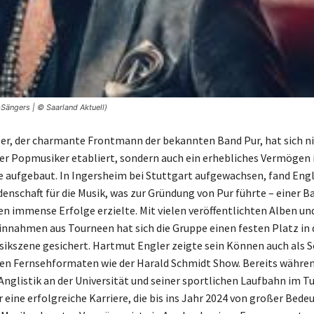
Sängers | © Saarland Aktuell)
r, der charmante Frontmann der bekannten Band Pur, hat sich ni
r Popmusiker etabliert, sondern auch ein erhebliches Vermögen i
e aufgebaut. In Ingersheim bei Stuttgart aufgewachsen, fand Eng
denschaft für die Musik, was zur Gründung von Pur führte – einer Ba
en immense Erfolge erzielte. Mit vielen veröffentlichten Alben un
nnahmen aus Tourneen hat sich die Gruppe einen festen Platz in 
ikszene gesichert. Hartmut Engler zeigte sein Können auch als 
ten Fernsehformaten wie der Harald Schmidt Show. Bereits währen
Anglistik an der Universität und seiner sportlichen Laufbahn im T
ür eine erfolgreiche Karriere, die bis ins Jahr 2024 von großer Bede