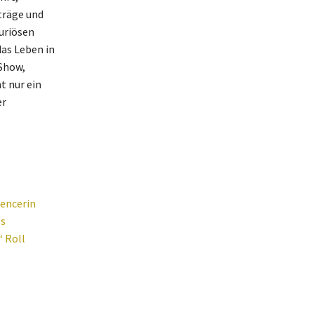
träge und
uriösen
das Leben in
 Show,
t nur ein
er
uencerin
ls
‘ Roll