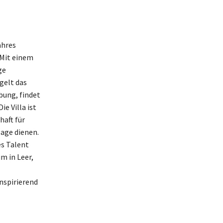
ahres
 Mit einem
ge
gelt das
bung, findet
e Villa ist
haft für
lage dienen.
es Talent
m in Leer,
nspirierend