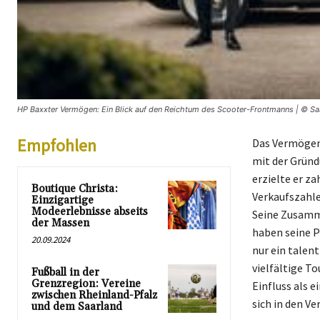
HP Baxxter Vermögen: Ein Blick auf den Reichtum des Scooter-Frontmanns | © Saa
Empfohlen
Das Vermögen 
mit der Gründ
erzielte er z
Boutique Christa:
Verkaufszahle
Einzigartige
Modeerlebnisse abseits
Seine Zusamme
der Massen
haben seine Po
20.09.2024
nur ein talent
vielfältige T
Fußball in der
Grenzregion: Vereine
Einfluss als 
zwischen Rheinland-Pfalz
sich in den Ve
und dem Saarland