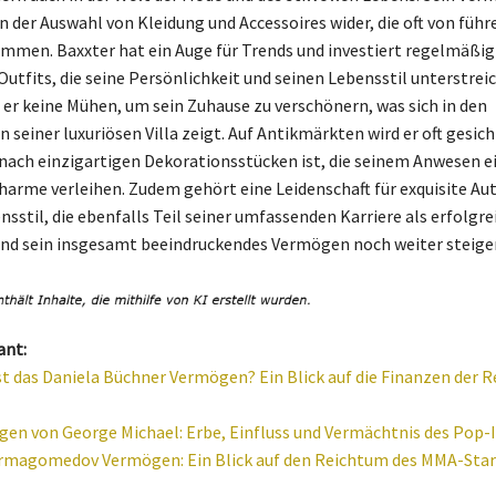
in der Auswahl von Kleidung und Accessoires wider, die oft von füh
mmen. Baxxter hat ein Auge für Trends und investiert regelmäßig
Outfits, die seine Persönlichkeit und seinen Lebensstil unterstre
er keine Mühen, um sein Zuhause zu verschönern, was sich in den
seiner luxuriösen Villa zeigt. Auf Antikmärkten wird er oft gesich
 nach einzigartigen Dekorationsstücken ist, die seinem Anwesen e
arme verleihen. Zudem gehört eine Leidenschaft für exquisite Aut
sstil, die ebenfalls Teil seiner umfassenden Karriere als erfolgre
und sein insgesamt beeindruckendes Vermögen noch weiter steige
ant:
st das Daniela Büchner Vermögen? Ein Blick auf die Finanzen der R
en von George Michael: Erbe, Einfluss und Vermächtnis des Pop-
rmagomedov Vermögen: Ein Blick auf den Reichtum des MMA-Star