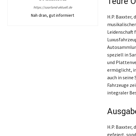
Teure O
https://saarland-aktuell.de
Nah dran, gut informiert
H.P. Baxxter,
musikalischen
Leidenschaft f
Luxusfahrzeug
Autosammlung 
speziell in S
und Plattenve
ermöglicht, in
auch in seine
Fahrzeuge zeig
integraler Bes
Ausgabe
H.P. Baxxter,
gefeiert, son