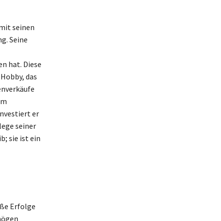
mit seinen
g. Seine
n hat. Diese
 Hobby, das
enverkäufe
hm
nvestiert er
lege seiner
; sie ist ein
oße Erfolge
rmögen