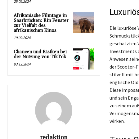
25.09.2024
Luxuriö
Afrikanische Filmtage in
Saarbrücken: Ein Fenster
zur Vielfalt des
Die luxuriöse
afrikanischen Kinos
Schmuckstück,
19.09.2024
geschätzten V
Investments a
Chancen und Risiken bei
der Nutzung von TikTok
Anwesen seine
03.12.2024
der Scooter-F
stilvoll mit b
englische Old
Diese imposan
und sein Enga
zu seinem auß
Vermögensmaga
wirken.
redaktion