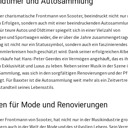
ldtimer und Autosammlung
 der charismatische Frontmann von Scooter, beeindruckt nicht nur 
 Erfolgen, sondern auch mit einer beeindruckenden Autosammlun
ür teure Autos und Oldtimer spiegelt sich in einer Vielzahl von
en und Sportwagen wider, die er über die Jahre zusammengetrage
ist nicht nur ein Statussymbol, sondern auch ein faszinierendes
ammlerkreisen hoch geschätzt wird. Dank seiner erfolgreichen Alb
rkäufe hat Hans-Peter Geerdes ein Vermögen angehäuft, das es i
 Exklusivität und Luxus zu leben. Neben seiner Musik in der Szene i
 Sammlung, was sich in den sorgfältigen Renovierungen und der Pf
t. Für Baxxter ist die Autosammlung weit mehr als ein Zeitvertreib
tandteil seines Lebensstils.
n für Mode und Renovierungen
 der Frontmann von Scooter, hat nicht nur in der Musikindustrie gr
dern auch in der Welt der Mode und des stilvollen Lebens. Sein Ve