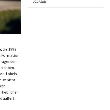
30.07.2026
, die 1993
n Formation
usragenden
en haben.
nce-Labels
 ist nicht
urch
erheblicher
nd äußert