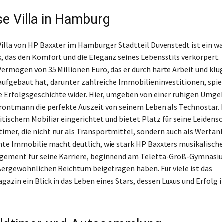
se Villa in Hamburg
 Villa von HP Baxxter im Hamburger Stadtteil Duvenstedt ist ein w
 das den Komfort und die Eleganz seines Lebensstils verkörpert.
ermögen von 35 Millionen Euro, das er durch harte Arbeit und klu
ufgebaut hat, darunter zahlreiche Immobilieninvestitionen, spie
 Erfolgsgeschichte wider. Hier, umgeben von einer ruhigen Umge
rontmann die perfekte Auszeit von seinem Leben als Technostar. Di
ritischem Mobiliar eingerichtet und bietet Platz für seine Leidensc
timer, die nicht nur als Transportmittel, sondern auch als Wertan
te Immobilie macht deutlich, wie stark HP Baxxters musikalisch
gement für seine Karriere, beginnend am Teletta-Groß-Gymnasiu
ergewöhnlichen Reichtum beigetragen haben. Für viele ist das
zin ein Blick in das Leben eines Stars, dessen Luxus und Erfolg i