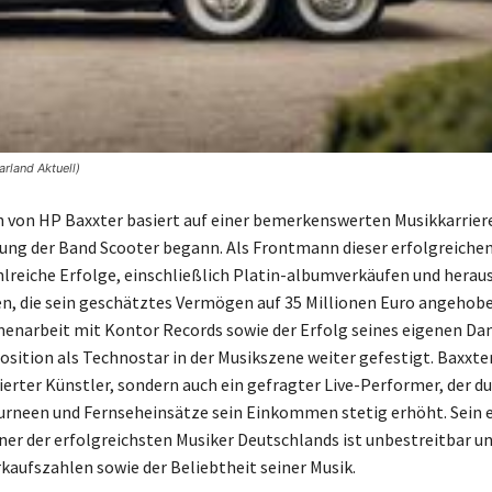
rland Aktuell)
von HP Baxxter basiert auf einer bemerkenswerten Musikkarriere
ung der Band Scooter begann. Als Frontmann dieser erfolgreiche
ahlreiche Erfolge, einschließlich Platin-albumverkäufen und hera
n, die sein geschätztes Vermögen auf 35 Millionen Euro angehob
narbeit mit Kontor Records sowie der Erfolg seines eigenen Da
sition als Technostar in der Musikszene weiter gefestigt. Baxxter
ierter Künstler, sondern auch ein gefragter Live-Performer, der d
ourneen und Fernseheinsätze sein Einkommen stetig erhöht. Sein 
einer der erfolgreichsten Musiker Deutschlands ist unbestreitbar u
rkaufszahlen sowie der Beliebtheit seiner Musik.