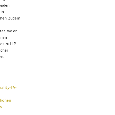
renden
 in
ichen. Zudem
tet, wo er
inen
os zu H.P.
icher
rn.
eality-TV-
Ikonen
s