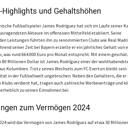
e-Highlights und Gehaltshöhen
ische Fußballspieler James Rodríguez hat sich im Laufe seiner Kar
ausragendsten Akteure im offensiven Mittelfeld etabliert. Seine
en Leistungen führten ihn zu renommierten Clubs wie Real Madr
rend seiner Zeit bei Bayern erzielte er ein jährliches Gehalt von 
o, was rund 664.000 Euro pro Monat entspricht. Mit einem geschä
80 Millionen Dollar ist James Rodríguez einer der wohlhabendst
aus Kolumbien. Trotz seines Wechsels zum FC Everton bleibt sein 
ität in der Fußballwelt ungebrochen. Neben den Gehältern, die er 
 Klubs verdient hat, tragen auch zahlreiche Werbeverträge und k
 erheblich zu seinen Einnahmen bei.
ungen zum Vermögen 2024
2024 wird das Vermögen von James Rodríguez auf etwa 30 Millione