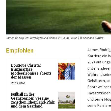
James Rodríguez: Vermögen und Gehalt 2024 im Fokus | © Saarland Aktuell)
Empfohlen
James Rodrígue
Karriere ein 
2024 auf unge
Boutique Christa:
unter anderem
Einzigartige
Modeerlebnisse abseits
Während seine
der Massen
Gehältern, so
20.09.2024
Sport weiter s
Investitionen
Fußball in der
Grenzregion: Vereine
und seine Mög
zwischen Rheinland-Pfalz
seine Karriere
und dem Saarland