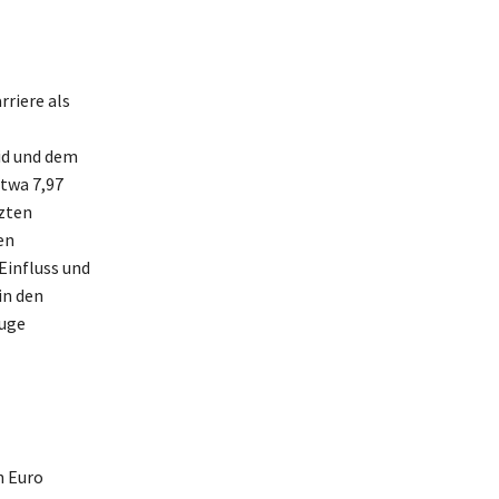
riere als
id und dem
etwa 7,97
tzten
en
Einfluss und
in den
luge
n Euro