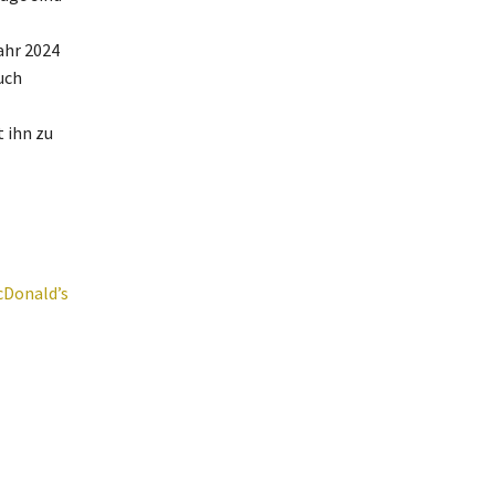
ahr 2024
uch
 ihn zu
cDonald’s