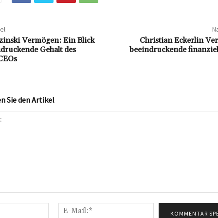
el
Nä
inski Vermögen: Ein Blick
Christian Eckerlin Ve
ndruckende Gehalt des
beeindruckende finanziel
CEOs
 Sie den Artikel
Name:*
E-
Mail:*