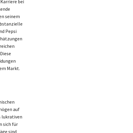
Karriere bei
kende
ben seinem
bstanzielle
nd Pepsi
Schätzungen
reichen
 Diese
eidungen
dem Markt.
nischen
rmögen auf
 lukrativen
 sich für
äge sind