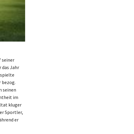
f seiner
 das Jahr
spielte
r bezog.
n seinen
ntheit im
ltat kluger
er Sportler,
ährend er