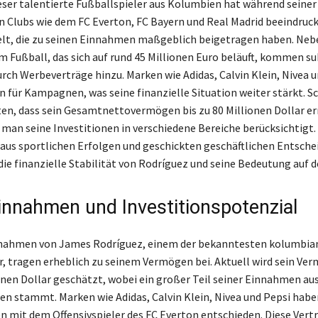
eser talentierte Fußballspieler aus Kolumbien hat während seiner 
Clubs wie dem FC Everton, FC Bayern und Real Madrid beeindruc
elt, die zu seinen Einnahmen maßgeblich beigetragen haben. Ne
m Fußball, das sich auf rund 45 Millionen Euro beläuft, kommen su
ch Werbeverträge hinzu. Marken wie Adidas, Calvin Klein, Nivea u
n für Kampagnen, was seine finanzielle Situation weiter stärkt. 
en, dass sein Gesamtnettovermögen bis zu 80 Millionen Dollar er
man seine Investitionen in verschiedene Bereiche berücksichtigt.
us sportlichen Erfolgen und geschickten geschäftlichen Entsch
ie finanzielle Stabilität von Rodríguez und seine Bedeutung auf 
nnahmen und Investitionspotenzial
nahmen von James Rodríguez, einem der bekanntesten kolumbia
r, tragen erheblich zu seinem Vermögen bei. Aktuell wird sein Ve
onen Dollar geschätzt, wobei ein großer Teil seiner Einnahmen aus
n stammt. Marken wie Adidas, Calvin Klein, Nivea und Pepsi haben
 mit dem Offensivspieler des FC Everton entschieden. Diese Vertr