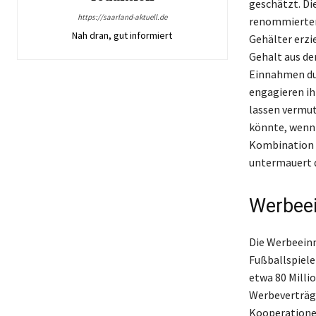
geschätzt. Di
https://saarland-aktuell.de
renommierten 
Nah dran, gut informiert
Gehälter erzi
Gehalt aus de
Einnahmen dur
engagieren ih
lassen vermut
könnte, wenn 
Kombination a
untermauert d
Werbeei
Die Werbeein
Fußballspiele
etwa 80 Milli
Werbeverträge
Kooperationen