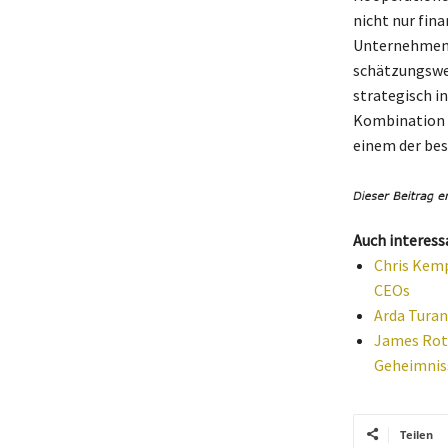
nicht nur fin
Unternehmen. 
schätzungswei
strategisch i
Kombination a
einem der bes
Auch interess
Chris Kemp
CEOs
Arda Turan
James Roth
Geheimniss
Teilen