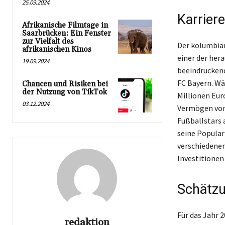
25.09.2024
Karrier
Afrikanische Filmtage in
Saarbrücken: Ein Fenster
zur Vielfalt des
Der kolumbian
afrikanischen Kinos
einer der her
19.09.2024
beeindruckend
FC Bayern. Wäh
Chancen und Risiken bei
der Nutzung von TikTok
Millionen Eur
03.12.2024
Vermögen von 
Fußballstars 
seine Popular
verschiedenen
Investitionen
Schätz
Für das Jahr 
redaktion