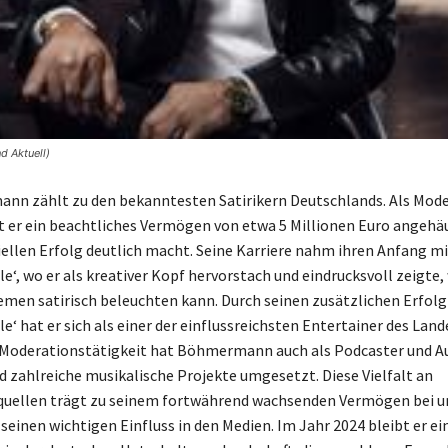
d Aktuell)
nn zählt zu den bekanntesten Satirikern Deutschlands. Als Mode
 er ein beachtliches Vermögen von etwa 5 Millionen Euro angehäu
iellen Erfolg deutlich macht. Seine Karriere nahm ihren Anfang m
‘, wo er als kreativer Kopf hervorstach und eindrucksvoll zeigte, 
emen satirisch beleuchten kann. Durch seinen zusätzlichen Erfolg
‘ hat er sich als einer der einflussreichsten Entertainer des Lande
 Moderationstätigkeit hat Böhmermann auch als Podcaster und A
d zahlreiche musikalische Projekte umgesetzt. Diese Vielfalt an
ellen trägt zu seinem fortwährend wachsenden Vermögen bei u
seinen wichtigen Einfluss in den Medien. Im Jahr 2024 bleibt er ei