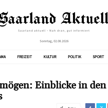
Saarland aktuell – Nah dran, gut informiert
Sonntag, 02.08.2026
AMA
FREIZEIT
KULTUR
POLITIK
SPORT
ögen: Einblicke in den
s