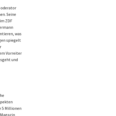
Moderator
en. Seine
 im ZDF
mermann
ntieren, was
gen spiegelt
r
em Vorreiter
usgeht und
ohe
spekten
 5 Millionen
 Magazin