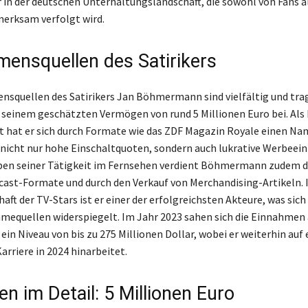
r in der deutschen Unterhaltungslandschaft, die sowohl von Fans a
merksam verfolgt wird.
ensquellen des Satirikers
squellen des Satirikers Jan Böhmermann sind vielfältig und tra
 seinem geschätzten Vermögen von rund 5 Millionen Euro bei. Als
 hat er sich durch Formate wie das ZDF Magazin Royale einen N
nicht nur hohe Einschaltquoten, sondern auch lukrative Werbee
ben seiner Tätigkeit im Fernsehen verdient Böhmermann zudem d
dcast-Formate und durch den Verkauf von Merchandising-Artikeln. I
ft der TV-Stars ist er einer der erfolgreichsten Akteure, was sich
mequellen widerspiegelt. Im Jahr 2023 sahen sich die Einnahmen 
ein Niveau von bis zu 275 Millionen Dollar, wobei er weiterhin auf 
arriere in 2024 hinarbeitet.
n im Detail: 5 Millionen Euro