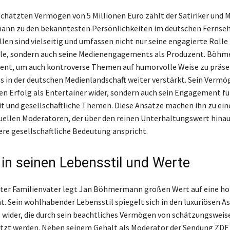
chätzten Vermögen von 5 Millionen Euro zählt der Satiriker und 
nn zu den bekanntesten Persönlichkeiten im deutschen Fernseh
en sind vielseitig und umfassen nicht nur seine engagierte Rolle
le, sondern auch seine Medienengagements als Produzent. Böh
lent, um auch kontroverse Themen auf humorvolle Weise zu präse
ss in der deutschen Medienlandschaft weiter verstärkt. Sein Vermö
nen Erfolg als Entertainer wider, sondern auch sein Engagement fü
t und gesellschaftliche Themen. Diese Ansätze machen ihn zu ein
uellen Moderatoren, der über den reinen Unterhaltungswert hina
fere gesellschaftliche Bedeutung anspricht.
k in seinen Lebensstil und Werte
eter Familienvater legt Jan Böhmermann großen Wert auf eine h
t. Sein wohlhabender Lebensstil spiegelt sich in den luxuriösen A
s wider, die durch sein beachtliches Vermögen von schätzungsweise
tzt werden. Neben seinem Gehalt als Moderator der Sendung ZDF