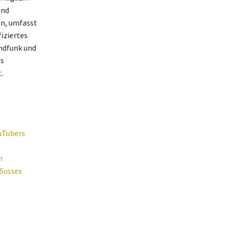
und
n, umfasst
iziertes
ndfunk und
ls
.
uTubers
n
 Sussex