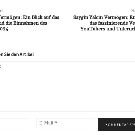
el
Nä
ermögen: Ein Blick auf das
Saygin Yalcin Vermögen: En
d die Einnahmen des
das faszinierende V
2024
YouTubers und Unterne
 Sie den Artikel
Name:*
E-
Mail:*