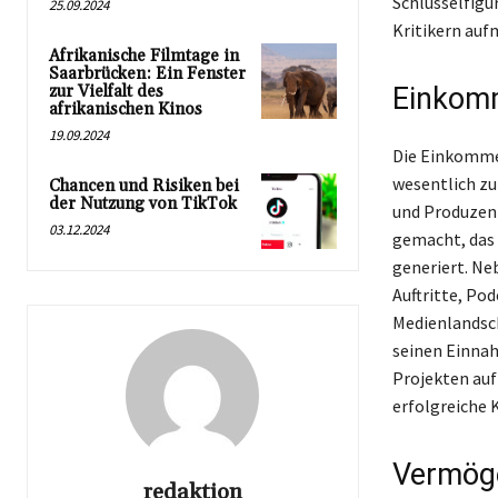
Schlüsselfigu
25.09.2024
Kritikern auf
Afrikanische Filmtage in
Saarbrücken: Ein Fenster
zur Vielfalt des
Einkomm
afrikanischen Kinos
19.09.2024
Die Einkommen
wesentlich zu
Chancen und Risiken bei
der Nutzung von TikTok
und Produzent
03.12.2024
gemacht, das 
generiert. Ne
Auftritte, Po
Medienlandscha
seinen Einnah
Projekten auf 
erfolgreiche K
Vermöge
redaktion