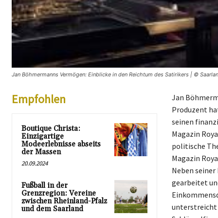
Jan Böhmermanns Vermögen: Einblicke in den Reichtum des Satirikers | © Saarlan
Empfohlen
Jan Böhmerma
Produzent hat
seinen finanz
Boutique Christa:
Magazin Royale
Einzigartige
Modeerlebnisse abseits
politische Th
der Massen
Magazin Royale
20.09.2024
Neben seiner
gearbeitet un
Fußball in der
Grenzregion: Vereine
Einkommensqu
zwischen Rheinland-Pfalz
unterstreicht 
und dem Saarland