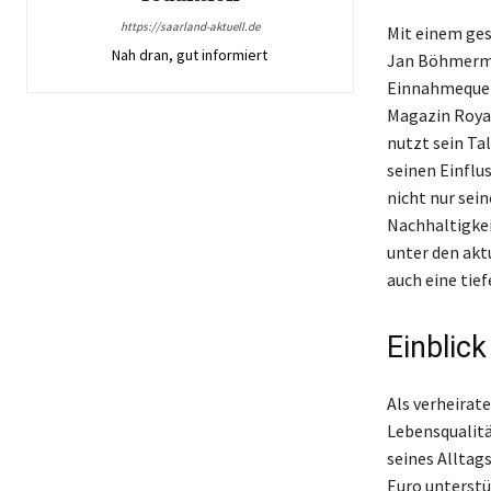
https://saarland-aktuell.de
Mit einem ges
Nah dran, gut informiert
Jan Böhmerma
Einnahmequell
Magazin Roya
nutzt sein Ta
seinen Einflu
nicht nur sei
Nachhaltigkei
unter den akt
auch eine tie
Einblic
Als verheirat
Lebensqualitä
seines Alltag
Euro unterstü