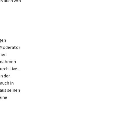
ls auch von
gen
 Moderator
amen
innahmen
urch Live-
n der
 auch in
aus seinen
eine