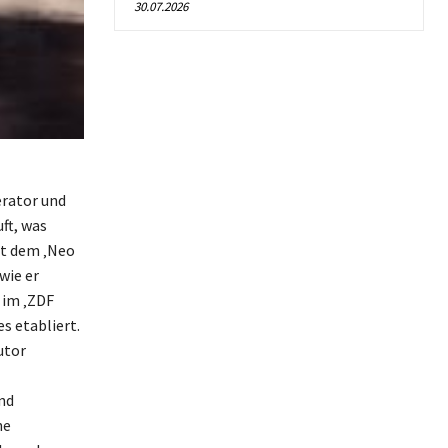
30.07.2026
rator und
ft, was
it dem ‚Neo
wie er
 im ‚ZDF
s etabliert.
utor
nd
ne