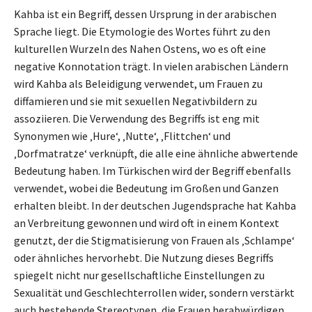
Kahba ist ein Begriff, dessen Ursprung in der arabischen
Sprache liegt. Die Etymologie des Wortes führt zu den
kulturellen Wurzeln des Nahen Ostens, wo es oft eine
negative Konnotation trägt. In vielen arabischen Ländern
wird Kahba als Beleidigung verwendet, um Frauen zu
diffamieren und sie mit sexuellen Negativbildern zu
assoziieren. Die Verwendung des Begriffs ist eng mit
Synonymen wie ‚Hure‘, ‚Nutte‘, ‚Flittchen‘ und
‚Dorfmatratze‘ verknüpft, die alle eine ähnliche abwertende
Bedeutung haben. Im Türkischen wird der Begriff ebenfalls
verwendet, wobei die Bedeutung im Großen und Ganzen
erhalten bleibt. In der deutschen Jugendsprache hat Kahba
an Verbreitung gewonnen und wird oft in einem Kontext
genutzt, der die Stigmatisierung von Frauen als ‚Schlampe‘
oder ähnliches hervorhebt. Die Nutzung dieses Begriffs
spiegelt nicht nur gesellschaftliche Einstellungen zu
Sexualität und Geschlechterrollen wider, sondern verstärkt
auch bestehende Stereotypen, die Frauen herabwürdigen.