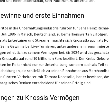
beit und einer Leidenschaft, sein Publikum zu unterhalten.
ewinne und erste Einnahmen
hritte in der Unterhaltungsindustrie führten für Jens Heinz Richar
 Juli 1986 in Malsch, Deutschland, zu bemerkenswerten Erfolgen
re als Entertainer und Streamer machte sich Knossalla auch als Po
Seine Gewinne bei Live-Turnieren, unter anderem in renommierte
ugen erheblich zu seinem Vermögen bei. Bis 2024 wird das geschät
Knossalla auf rund 10 Millionen Euro beziffert. Der Krebs-Gebor
iten im Poker nicht nur zur Unterhaltung, sondern auch als Teil se
cheidungen, die schließlich zu seinen Einnahmen aus Merchandis
 führten. Verheiratet mit Tamara Knossalla, hat er bewiesen, da
rategisches Denken entscheidend für seinen Erfolg sind.
ngen zu Knossis Vermögen