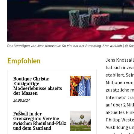
Das Vermögen von Jens Knossalla: So viel hat der Streaming-Star wirklich | © Saa
Empfohlen
Jens Knossall
hat sich inzw
etabliert. Se
Boutique Christa:
Millionen von
Einzigartige
Modeerlebnisse abseits
zusätzliche m
der Massen
Internets‘ tr
20.09.2024
auf über 2 Mi
aktuelles Ein
Fußball in der
Grenzregion: Vereine
Philipp Weste
zwischen Rheinland-Pfalz
Ausbildung un
und dem Saarland