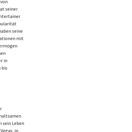
 von
at seiner
ntertainer
ularität
haben seine
ationen mit
 Vermögen
nen
r in
 bis
r
erhaltsamen
n sein Leben
 Vegas, in