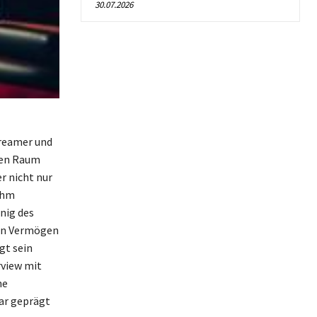
30.07.2026
treamer und
gen Raum
r nicht nur
ihm
nig des
ein Vermögen
gt sein
rview mit
ne
ar geprägt