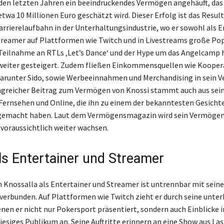
 den letzten Jahren ein beeindruckendes Vermögen angehäuft, das
twa 10 Millionen Euro geschätzt wird. Dieser Erfolg ist das Result
Karrierelaufbahn in der Unterhaltungsindustrie, wo er sowohl als E
Streamer auf Plattformen wie Twitch und in Livestreams große Pop
 Teilnahme an RTLs ‚Let’s Dance‘ und der Hype um das Angelcamp 
weiter gesteigert. Zudem fließen Einkommensquellen wie Kooper
darunter Sido, sowie Werbeeinnahmen und Merchandising in sein
ngreicher Beitrag zum Vermögen von Knossi stammt auch aus sei
 Fernsehen und Online, die ihn zu einem der bekanntesten Gesichte
gemacht haben. Laut dem Vermögensmagazin wird sein Vermögen
voraussichtlich weiter wachsen.
als Entertainer und Streamer
n Knossalla als Entertainer und Streamer ist untrennbar mit seine
t verbunden. Auf Plattformen wie Twitch zieht er durch seine unt
enen er nicht nur Pokersport präsentiert, sondern auch Einblicke i
iesiges Publikum an. Seine Auftritte erinnern an eine Show aus Las