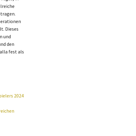
hlreiche
tragen.
perationen
t. Dieses
n und
und den
la fest als
ielers 2024
reichen