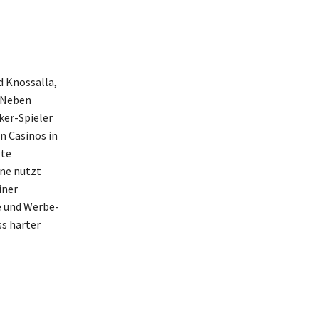
d Knossalla,
. Neben
ker-Spieler
n Casinos in
zte
ene nutzt
iner
e und Werbe-
ss harter