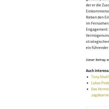
der er die Zus
Einkommensqu
Neben den Ei
im Fernsehen 
Engagement in
Vermögensmag
strategischen
ein führender
Auch interess
Tony Shalh
Lukas Podo
Das Vermög
Jagdkarrie