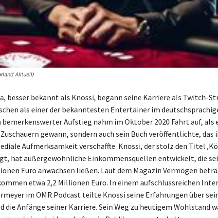
rland Aktuell)
a, besser bekannt als Knossi, begann seine Karriere als Twitch-S
ischen als einer der bekanntesten Entertainer im deutschsprachi
in bemerkenswerter Aufstieg nahm im Oktober 2020 Fahrt auf, als e
 Zuschauern gewann, sondern auch sein Buch veröffentlichte, das 
ediale Aufmerksamkeit verschaffte. Knossi, der stolz den Titel ‚Kö
ägt, hat außergewöhnliche Einkommensquellen entwickelt, die s
llionen Euro anwachsen ließen. Laut dem Magazin Vermögen beträ
kommen etwa 2,2 Millionen Euro. In einem aufschlussreichen Inte
rmeyer im OMR Podcast teilte Knossi seine Erfahrungen über sei
d die Anfänge seiner Karriere. Sein Weg zu heutigem Wohlstand w