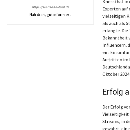
Knossi hat in
https://saarland-aktuell.de
Experten auf e
Nah dran, gut informiert
vielseitigen 
als auch als 
erlangte. Die
Bekanntheit 
Influencern, 
ein. Ein umfa
Auftritten im
Deutschland 
Oktober 2024 
Erfolg 
Der Erfolg vo
Vielseitigkei
Streams, in d
gewährt, ein r