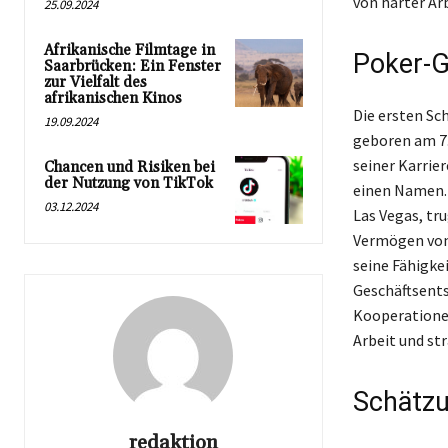
von harter Ar
25.09.2024
Afrikanische Filmtage in
Poker-G
Saarbrücken: Ein Fenster
zur Vielfalt des
afrikanischen Kinos
Die ersten Sc
19.09.2024
geboren am 7.
seiner Karrie
Chancen und Risiken bei
der Nutzung von TikTok
einen Namen. 
03.12.2024
Las Vegas, tr
Vermögen von 
seine Fähigke
Geschäftsents
Kooperationen
Arbeit und st
Schätzu
redaktion