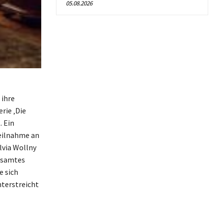
05.08.2026
 ihre
rie ‚Die
. Ein
Teilnahme an
lvia Wollny
esamtes
e sich
nterstreicht