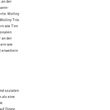
 an der
mann-
erte. Wollny
 Wollny Trio
ern wie Tim
ionalen
 an der
ern wie
l erweitern
nd sozialen
 als eine
ie
auf Dinge,