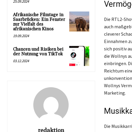
25.09.2024
Vermöge
Afrikanische Filmtage in
Die RTL2-Show
Saarbrücken: Ein Fenster
zur Vielfalt des
auch maßgebli
afrikanischen Kinos
cleverer Scha
19.09.2024
Einnahmen zu g
sich positiv 
Chancen und Risiken bei
der Nutzung von TikTok
die Wollnys a
03.12.2024
einbringen. D
Reichtum eine
unkonventione
Wollnys Vermö
Marketing.
Musikka
Die Musikkarr
redaktion