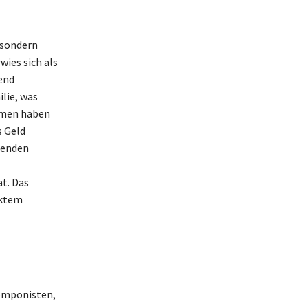
 sondern
ies sich als
end
ilie, was
ahmen haben
s Geld
tenden
t. Das
cktem
Komponisten,