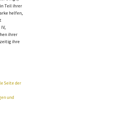
n Teil ihrer
arke helfen,
t
IV,
hen ihrer
eitig ihre
e Seite der
gen und