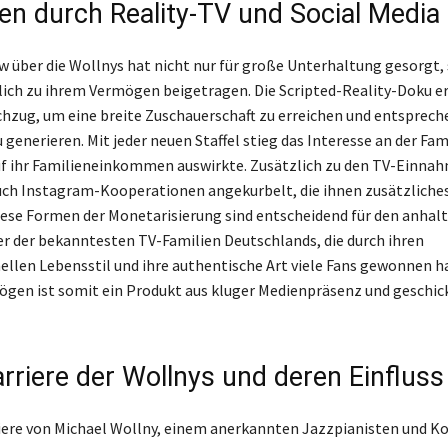
n durch Reality-TV und Social Media
 über die Wollnys hat nicht nur für große Unterhaltung gesorgt,
ch zu ihrem Vermögen beigetragen. Die Scripted-Reality-Doku erw
chzug, um eine breite Zuschauerschaft zu erreichen und entsprech
enerieren. Mit jeder neuen Staffel stieg das Interesse an der Fam
auf ihr Familieneinkommen auswirkte. Zusätzlich zu den TV-Einn
uch Instagram-Kooperationen angekurbelt, die ihnen zusätzliche
iese Formen der Monetarisierung sind entscheidend für den anhal
r der bekanntesten TV-Familien Deutschlands, die durch ihren
llen Lebensstil und ihre authentische Art viele Fans gewonnen ha
gen ist somit ein Produkt aus kluger Medienpräsenz und geschi
rriere der Wollnys und deren Einfluss
iere von Michael Wollny, einem anerkannten Jazzpianisten und 