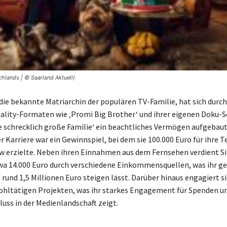
hlands | © Saarland Aktuell)
 die bekannte Matriarchin der populären TV-Familie, hat sich durch
Reality-Formaten wie ‚Promi Big Brother‘ und ihrer eigenen Doku-Se
e schrecklich große Familie‘ ein beachtliches Vermögen aufgebaut
r Karriere war ein Gewinnspiel, bei dem sie 100.000 Euro für ihre 
 erzielte. Neben ihren Einnahmen aus dem Fernsehen verdient Si
a 14.000 Euro durch verschiedene Einkommensquellen, was ihr g
rund 1,5 Millionen Euro steigen lässt. Darüber hinaus engagiert si
wohltätigen Projekten, was ihr starkes Engagement für Spenden u
luss in der Medienlandschaft zeigt.