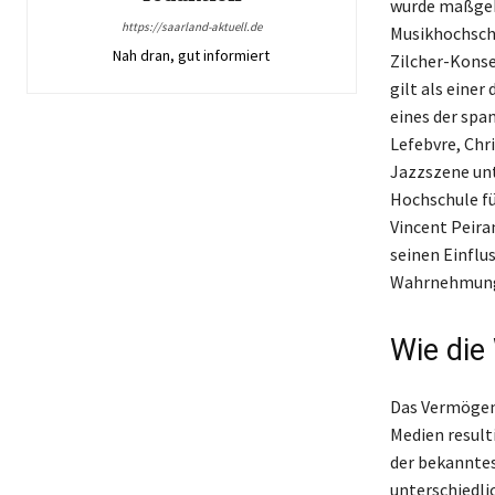
wurde maßgebl
https://saarland-aktuell.de
Musikhochschu
Nah dran, gut informiert
Zilcher-Konse
gilt als eine
eines der spa
Lefebvre, Chr
Jazzszene unt
Hochschule fü
Vincent Peira
seinen Einflus
Wahrnehmung i
Wie die
Das Vermögen 
Medien result
der bekanntes
unterschiedlic