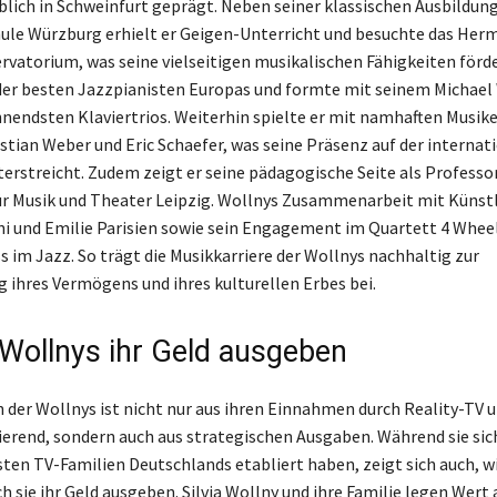
ich in Schweinfurt geprägt. Neben seiner klassischen Ausbildung
le Würzburg erhielt er Geigen-Unterricht und besuchte das Her
rvatorium, was seine vielseitigen musikalischen Fähigkeiten förd
r der besten Jazzpianisten Europas und formte mit seinem Michael
nnendsten Klaviertrios. Weiterhin spielte er mit namhaften Musik
istian Weber und Eric Schaefer, was seine Präsenz auf der internat
erstreicht. Zudem zeigt er seine pädagogische Seite als Professor
r Musik und Theater Leipzig. Wollnys Zusammenarbeit mit Künstl
ni und Emilie Parisien sowie sein Engagement im Quartett 4 Whee
s im Jazz. So trägt die Musikkarriere der Wollnys nachhaltig zur
hres Vermögens und ihres kulturellen Erbes bei.
 Wollnys ihr Geld ausgeben
der Wollnys ist nicht nur aus ihren Einnahmen durch Reality-TV u
ierend, sondern auch aus strategischen Ausgaben. Während sie sich
ten TV-Familien Deutschlands etabliert haben, zeigt sich auch, w
h sie ihr Geld ausgeben. Silvia Wollny und ihre Familie legen Wert 