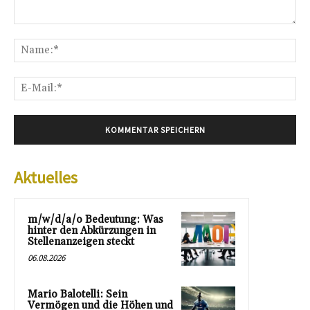
Kommentar:
Na
E-
Mai
Aktuelles
m/w/d/a/o Bedeutung: Was
hinter den Abkürzungen in
Stellenanzeigen steckt
06.08.2026
Mario Balotelli: Sein
Vermögen und die Höhen und