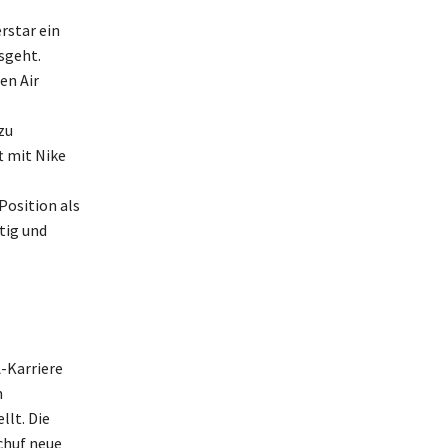
rstar ein
sgeht.
en Air
zu
t mit Nike
Position als
tig und
-Karriere
n
llt. Die
chuf neue