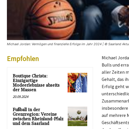
Michael Jordan: Vermögen und finanzielle Erfolge im Jahr 2024 | © Saarland Aktue
Empfohlen
Michael Jorda
Bulls und err
aller Zeiten 
Boutique Christa:
Gehalt, das i
Einzigartige
Modeerlebnisse abseits
Erfolg geht w
der Massen
unterschiedli
20.09.2024
Zusammenarbei
insbesondere 
Fußball in der
Grenzregion: Vereine
auf mehrere M
zwischen Rheinland-Pfalz
Geschäftsents
und dem Saarland