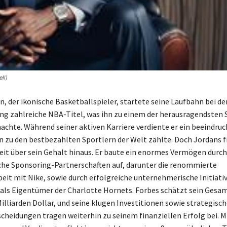
ll)
n, der ikonische Basketballspieler, startete seine Laufbahn bei d
ang zahlreiche NBA-Titel, was ihn zu einem der herausragendsten 
machte. Während seiner aktiven Karriere verdiente er ein beeindru
hn zu den bestbezahlten Sportlern der Welt zählte. Doch Jordans f
eit über sein Gehalt hinaus. Er baute ein enormes Vermögen durch
che Sponsoring-Partnerschaften auf, darunter die renommierte
t mit Nike, sowie durch erfolgreiche unternehmerische Initiati
als Eigentümer der Charlotte Hornets. Forbes schätzt sein Ges
illiarden Dollar, und seine klugen Investitionen sowie strategisc
cheidungen tragen weiterhin zu seinem finanziellen Erfolg bei. M