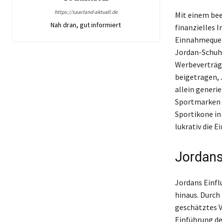
https://saarland-aktuell.de
Mit einem bee
Nah dran, gut informiert
finanzielles 
Einnahmequell
Jordan-Schuhe
Werbeverträge
beigetragen, 
allein generie
Sportmarken d
Sportikone in 
lukrativ die 
Jordans
Jordans Einfl
hinaus. Durch
geschätztes V
Einführung de