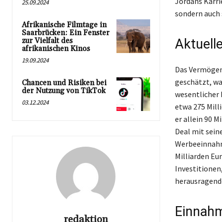
Jordans Karri
25.09.2024
sondern auch 
Afrikanische Filmtage in
Saarbrücken: Ein Fenster
zur Vielfalt des
Aktuell
afrikanischen Kinos
19.09.2024
Das Vermögen 
geschätzt, wa
Chancen und Risiken bei
der Nutzung von TikTok
wesentlicher 
03.12.2024
etwa 275 Mill
er allein 90 M
Deal mit sein
Werbeeinnahme
Milliarden Eur
Investitionen
herausragende
Einnahm
redaktion