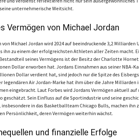
ere und Verdienst reflektieren nicht nur sein außergewöhnliches T
seine unternehmerische Weitsicht.
es Vermögen von Michael Jordan
von Michael Jordan wird 2024 auf beeindruckende 3,2 Milliarden 
s ihn zu einem der erfolgreichsten Athleten aller Zeiten macht. E
Bestandteil seines Vermögens ist der Besitz der Charlotte Hornets,
ionen Dollar erworben hat. Jordans Einnahmen aus seiner NBA-Karr
illionen Dollar verdient hat, sind jedoch nur die Spitze des Eisbergs
er legendären Air Jordan-Marke hat ihm über die Jahre Milliarden 
n eingebracht. Laut Forbes wird Jordans Vermögen aktuell auf r
o geschätzt. Sein Einfluss auf die Sportindustrie und seine geschi
, insbesondere in das Basketballteam Chicago Bulls, machen ihn z
n Persönlichkeit, deren Vermögen weiterhin wächst.
equellen und finanzielle Erfolge