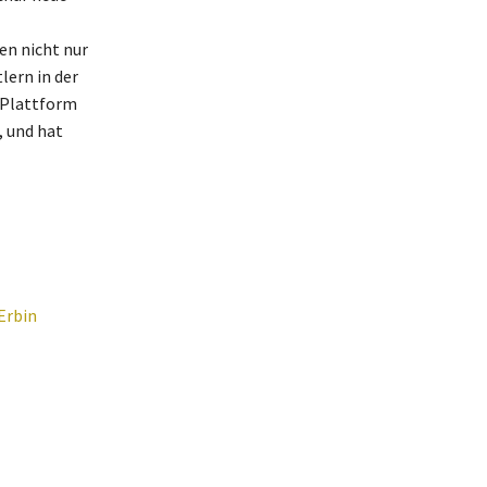
en nicht nur
lern in der
e Plattform
, und hat
Erbin