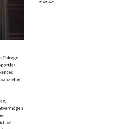
05.08.2026
en Chicago
Sportler
ckendes
inanzieller
ven,
amtvermögen
hen
ichael