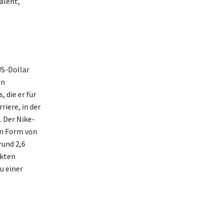
alent,
US-Dollar
in
 die er für
iere, in der
. Der Nike-
in Form von
und 2,6
ckten
u einer