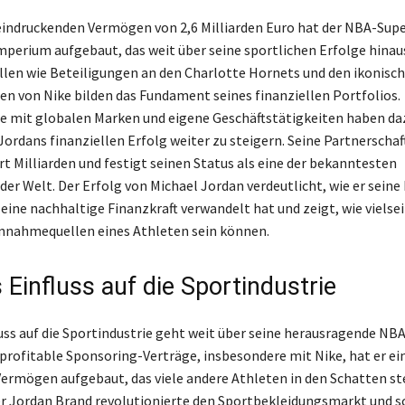
indruckenden Vermögen von 2,6 Milliarden Euro hat der NBA-Supe
Imperium aufgebaut, das weit über seine sportlichen Erfolge hinau
en wie Beteiligungen an den Charlotte Hornets und den ikonisch
n von Nike bilden das Fundament seines finanziellen Portfolios.
 mit globalen Marken und eigene Geschäftstätigkeiten haben da
Jordans finanziellen Erfolg weiter zu steigern. Seine Partnerschaf
rt Milliarden und festigt seinen Status als eine der bekanntesten
er Welt. Der Erfolg von Michael Jordan verdeutlicht, wie er seine 
eine nachhaltige Finanzkraft verwandelt hat und zeigt, wie vielsei
Einnahmequellen eines Athleten sein können.
 Einfluss auf die Sportindustrie
uss auf die Sportindustrie geht weit über seine herausragende NBA
 profitable Sponsoring-Verträge, insbesondere mit Nike, hat er ei
ermögen aufgebaut, das viele andere Athleten in den Schatten ste
r Jordan Brand revolutionierte den Sportbekleidungsmarkt und s