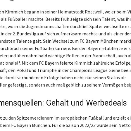
von Kimmich begann in seiner Heimatstadt Rottweil, wo er beim 
 als Fußballer machte. Bereits früh zeigte sich sein Talent, was i
rte, wo er die Jugendmannschaften durchlief. Später wechselte er
 in der 2. Bundesliga auf sich aufmerksam machte und als einer der
endsten Talente galt. Sein Wechsel zum FC Bayern München marki
urchbruch seiner Fußballerkarriere. Bei den Bayern etablierte er s
ler und übernahm bald wichtige Rollen in der Mannschaft, auch a
ationalelf. Mit dem FC Bayern feierte Kimmich zahlreiche Erfolge
haft, den Pokal und Triumphe in der Champions League. Seine bee
die damit verbundenen Erfolge haben nicht nur seinen Status als
ler gefestigt, sondern auch maßgeblich zu seinem Vermögen bei
ensquellen: Gehalt und Werbedeals
 zu den Spitzenverdienern im europäischen Fußball und erzielt e
beim FC Bayern München. Für die Saison 2022/23 wurde sein Net