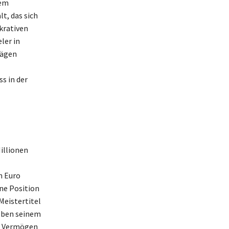
sem
t, das sich
krativen
ler in
rägen
s in der
illionen
n Euro
ine Position
Meistertitel
eben seinem
in Vermögen