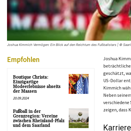
Joshua Kimmich Vermögen: Ein Blick auf den Reichtum des Fußballstars | © Saarl
Empfohlen
Joshua Kimmic
beträchtliche
geschätzt, wa
Boutique Christa:
US-Dollar ent
Einzigartige
Modeerlebnisse abseits
Kimmich währe
der Massen
Neben seinem 
20.09.2024
verschiedene 
zeigen, dass K
Fußball in der
Grenzregion: Vereine
zwischen Rheinland-Pfalz
und dem Saarland
Karrier