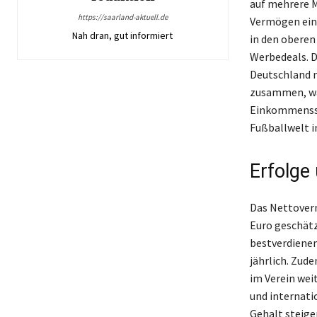
auf mehrere M
https://saarland-aktuell.de
Vermögen ein
Nah dran, gut informiert
in den oberen
Werbedeals. D
Deutschland m
zusammen, wa
Einkommensstr
Fußballwelt 
Erfolge
Das Nettoverm
Euro geschätz
bestverdienen
jährlich. Zude
im Verein wei
und internati
Gehalt steig