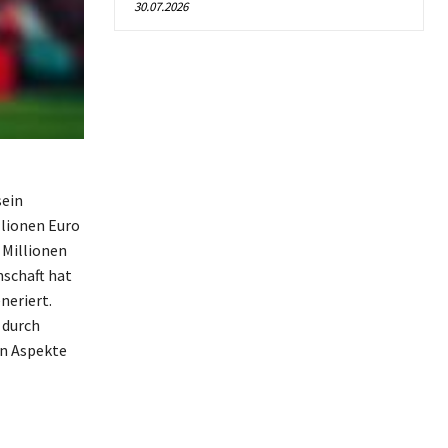
30.07.2026
sein
llionen Euro
 Millionen
nschaft hat
neriert.
 durch
en Aspekte