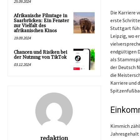
25.09.2024
Die Karriere 
Afrikanische Filmtage in
erste Schritte
Saarbrücken: Ein Fenster
zur Vielfalt des
Stuttgart füh
afrikanischen Kinos
Leipzig, wo er
19.09.2024
vielversprech
endgültigen D
Chancen und Risiken bei
der Nutzung von TikTok
als Stammspie
03.12.2024
der Deutsch N
die Meistersc
Karriere und 
Spitzenfußbal
Einkomm
Kimmich zählt
Jahresgehalt 
redaktion