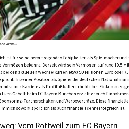
and Aktuell)
h ist für seine herausragenden Fähigkeiten als Spielmacher und 
s Vermögen bekannt. Derzeit wird sein Vermögen auf rund 19,5 Mi
s bei den aktuellen Wechselkursen etwa 50 Millionen Euro oder 75
spricht. In seiner Position als Spieler der deutschen Nationalman
nd seiner Karriere als Profifußballer erhebliches Einkommen ge
fixen Gehalt beim FC Bayern München erzielt er auch Einnahmen
Sponsoring-Partnerschaften und Werbeverträge. Diese finanziell
immich sowohl sportlich als auch finanziell sehr erfolgreich ist.
eweg: Vom Rottweil zum FC Bayern