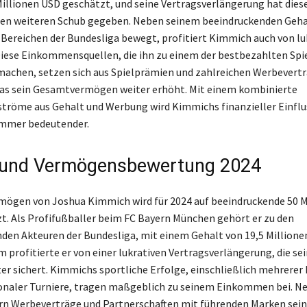
illionen USD geschätzt, und seine Vertragsverlängerung hat die
en weiteren Schub gegeben. Neben seinem beeindruckenden Gehal
 Bereichen der Bundesliga bewegt, profitiert Kimmich auch von lu
iese Einkommensquellen, die ihn zu einem der bestbezahlten Spie
achen, setzen sich aus Spielprämien und zahlreichen Werbevert
s sein Gesamtvermögen weiter erhöht. Mit einem kombinierte
öme aus Gehalt und Werbung wird Kimmichs finanzieller Einflus
immer bedeutender.
 und Vermögensbewertung 2024
ögen von Joshua Kimmich wird für 2024 auf beeindruckende 50 M
t. Als Profifußballer beim FC Bayern München gehört er zu den
den Akteuren der Bundesliga, mit einem Gehalt von 19,5 Millione
m profitierte er von einer lukrativen Vertragsverlängerung, die se
ter sichert. Kimmichs sportliche Erfolge, einschließlich mehrerer 
onaler Turniere, tragen maßgeblich zu seinem Einkommen bei. N
ern Werbeverträge und Partnerschaften mit führenden Marken se