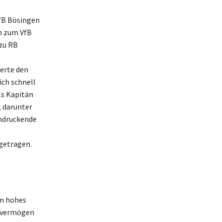
VfB Bösingen
hn zum VfB
 zu RB
erte den
ich schnell
ls Kapitän
, darunter
indruckende
getragen.
in hohes
tovermögen