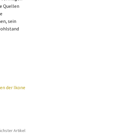
se Quellen
ne
en, sein
Wohlstand
en der Ikone
chster Artikel