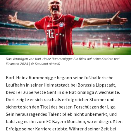
Das Vermögen von Karl-Heinz Rummenigge: Ein Blick auf seine Karriere und
Finanzen 2024 | © Saarland Aktuell)
Karl-Heinz Rummenigge begann seine fußballerische
Laufbahn in seiner Heimatstadt bei Borussia Lippstadt,
bevor er zu Servette Genf in die Nationalliga A wechselte.
Dort zeigte er sich rasch als erfolgreicher Stürmer und
sicherte sich den Titel des besten Torschützen der Liga.
Sein herausragendes Talent blieb nicht unbemerkt, und
bald zog es ihn zum FC Bayern München, wo er die größten
Erfolge seiner Karriere erlebte. Während seiner Zeit bei