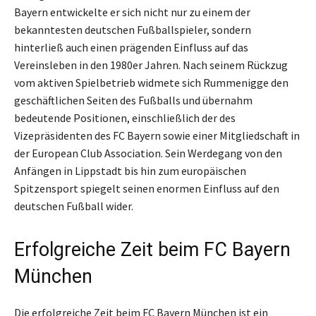
Bayern entwickelte er sich nicht nur zu einem der
bekanntesten deutschen Fußballspieler, sondern
hinterließ auch einen prägenden Einfluss auf das
Vereinsleben in den 1980er Jahren. Nach seinem Rückzug
vom aktiven Spielbetrieb widmete sich Rummenigge den
geschäftlichen Seiten des Fußballs und übernahm
bedeutende Positionen, einschließlich der des
Vizepräsidenten des FC Bayern sowie einer Mitgliedschaft in
der European Club Association. Sein Werdegang von den
Anfängen in Lippstadt bis hin zum europäischen
Spitzensport spiegelt seinen enormen Einfluss auf den
deutschen Fußball wider.
Erfolgreiche Zeit beim FC Bayern
München
Die erfolgreiche Zeit beim FC Bayern München ist ein