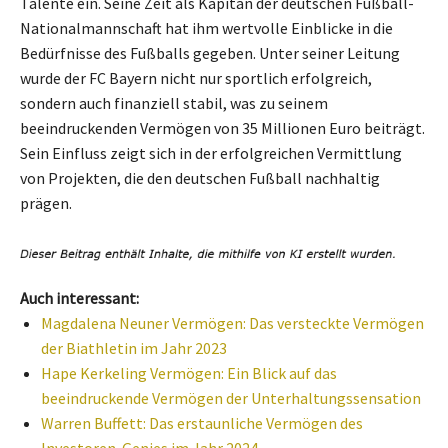
Talente ein. Seine Zeit als Kapitän der deutschen Fußball-
Nationalmannschaft hat ihm wertvolle Einblicke in die
Bedürfnisse des Fußballs gegeben. Unter seiner Leitung
wurde der FC Bayern nicht nur sportlich erfolgreich,
sondern auch finanziell stabil, was zu seinem
beeindruckenden Vermögen von 35 Millionen Euro beiträgt.
Sein Einfluss zeigt sich in der erfolgreichen Vermittlung
von Projekten, die den deutschen Fußball nachhaltig
prägen.
Auch interessant:
Magdalena Neuner Vermögen: Das versteckte Vermögen
der Biathletin im Jahr 2023
Hape Kerkeling Vermögen: Ein Blick auf das
beeindruckende Vermögen der Unterhaltungssensation
Warren Buffett: Das erstaunliche Vermögen des
Investoren-Genies im Jahr 2024