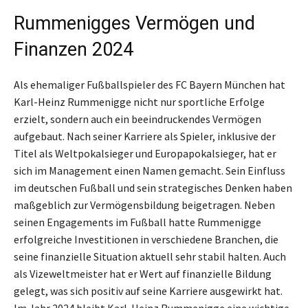
Rummenigges Vermögen und
Finanzen 2024
Als ehemaliger Fußballspieler des FC Bayern München hat
Karl-Heinz Rummenigge nicht nur sportliche Erfolge
erzielt, sondern auch ein beeindruckendes Vermögen
aufgebaut. Nach seiner Karriere als Spieler, inklusive der
Titel als Weltpokalsieger und Europapokalsieger, hat er
sich im Management einen Namen gemacht. Sein Einfluss
im deutschen Fußball und sein strategisches Denken haben
maßgeblich zur Vermögensbildung beigetragen. Neben
seinen Engagements im Fußball hatte Rummenigge
erfolgreiche Investitionen in verschiedene Branchen, die
seine finanzielle Situation aktuell sehr stabil halten. Auch
als Vizeweltmeister hat er Wert auf finanzielle Bildung
gelegt, was sich positiv auf seine Karriere ausgewirkt hat.