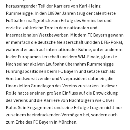
herausragender Teil der Karriere von Karl-Heinz
Rummenigge. In den 1980er Jahren trug der talentierte
Fußballer maßgeblich zum Erfolg des Vereins bei und
erzielte zahlreiche Tore in den nationalen und
internationalen Wettbewerben. Mit dem FC Bayern gewann
er mehrfach die deutsche Meisterschaft und den DFB-Pokal,
während er auch auf internationaler Bühne, unter anderem
in der Europameisterschaft und dem WM-Finale, glänzte.
Nach seiner aktiven Laufbahn übernahm Rummenigge
Führungspositionen beim FC Bayern und setzte sich als
Vorstandsvorsitzender und Vizepräsident dafür ein, die
finanziellen Grundlagen des Vereins zu stärken. In dieser
Rolle hatte er einen großen Einfluss auf die Entwicklung
des Vereins und die Karriere von Nachfolgern wie Oliver
Kahn. Sein Engagement und seine Erfolge tragen nicht nur
zu seinem beeindruckenden Vermögen bei, sondern auch
zum Erbe des FC Bayern in München.