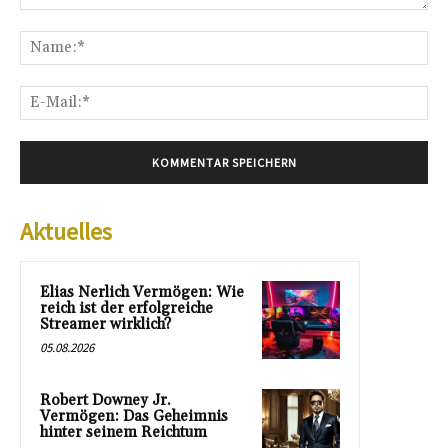
Kommentar:
Na
E-
Mai
Aktuelles
Elias Nerlich Vermögen: Wie
reich ist der erfolgreiche
Streamer wirklich?
05.08.2026
Robert Downey Jr.
Vermögen: Das Geheimnis
hinter seinem Reichtum