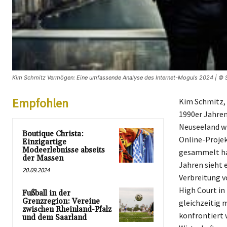
Kim Schmitz Vermögen: Eine umfassende Analyse des Internet-Moguls 2024 | © S
Empfohlen
Kim Schmitz, 
1990er Jahren
Neuseeland wi
Boutique Christa:
Online-Projek
Einzigartige
Modeerlebnisse abseits
gesammelt hat
der Massen
Jahren sieht e
20.09.2024
Verbreitung v
High Court in
Fußball in der
Grenzregion: Vereine
gleichzeitig 
zwischen Rheinland-Pfalz
konfrontiert w
und dem Saarland