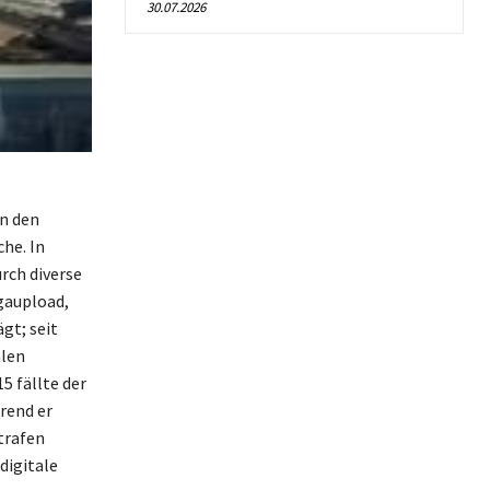
30.07.2026
n den
he. In
rch diverse
gaupload,
gt; seit
alen
5 fällte der
rend er
trafen
digitale