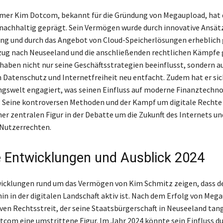
mer Kim Dotcom, bekannt für die Gründung von Megaupload, hat 
nachhaltig geprägt. Sein Vermögen wurde durch innovative Ansätz
ng und durch das Angebot von Cloud-Speicherlösungen erheblich 
g nach Neuseeland und die anschließenden rechtlichen Kämpfe 
aben nicht nur seine Geschäftsstrategien beeinflusst, sondern au
 Datenschutz und Internetfreiheit neu entfacht. Zudem hat er sich
gswelt engagiert, was seinen Einfluss auf moderne Finanztechn
. Seine kontroversen Methoden und der Kampf um digitale Recht
er zentralen Figur in der Debatte um die Zukunft des Internets un
Nutzerrechten.
e Entwicklungen und Ausblick 2024
icklungen rund um das Vermögen von Kim Schmitz zeigen, dass de
in in der digitalen Landschaft aktiv ist. Nach dem Erfolg von Meg
ven Rechtsstreit, der seine Staatsbürgerschaft in Neuseeland tang
tcom eine umstrittene Figur. Im Jahr 2024 könnte sein Einfluss d