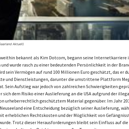
aarland Aktuell)
weithin bekannt als Kim Dotcom, begann seine Internetkarriere i
 und wurde rasch zu einer bedeutenden Persönlichkeit in der Branc
rd sein Vermögen auf rund 100 Millionen Euro geschätzt, das er du
te und Dienstleistungen, darunter die umstrittene Plattform Me
. Sein Aufstieg war jedoch von zahlreichen Schwierigkeiten geprä
r sich dem Risiko einer Auslieferung an die USA aufgrund der illeg
on urheberrechtlich geschütztem Material gegenüber. Im Jahr 201
 Neuseeland eine Entscheidung bezüglich seiner Auslieferung, wäh
mit erheblichen Rechtskosten und der Möglichkeit von Gefängniss
urde. Trotz dieser Herausforderungen bleibt sein Einfluss auf die 