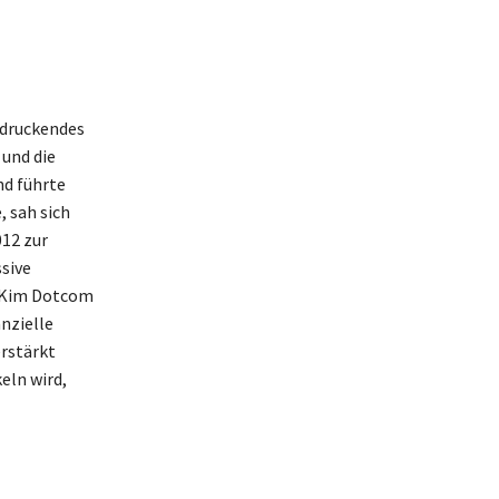
ndruckendes
und die
nd führte
, sah sich
12 zur
sive
e Kim Dotcom
nzielle
rstärkt
eln wird,