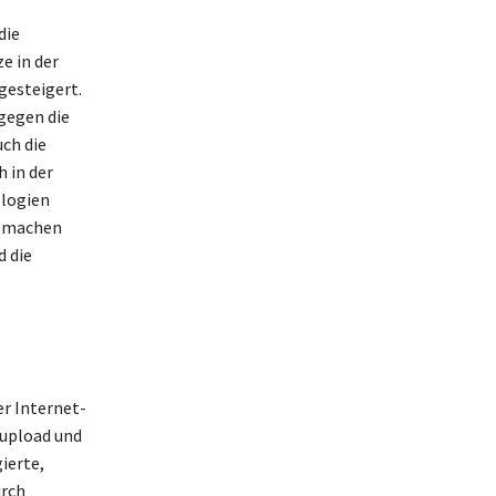
die
e in der
gesteigert.
gegen die
ch die
 in der
ologien
e machen
d die
r Internet-
aupload und
ierte,
urch