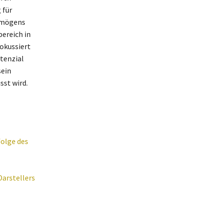
 für
ermögens
bereich in
okussiert
otenzial
sein
st wird.
folge des
Darstellers