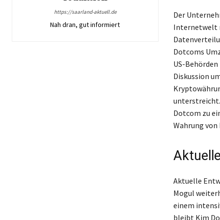
https://saarland-aktuell.de
Der Unterneh
Nah dran, gut informiert
Internetwelt 
Datenverteilu
Dotcoms Umzu
US-Behörden h
Diskussion um
Kryptowährun
unterstreicht
Dotcom zu ein
Wahrung von 
Aktuell
Aktuelle Entw
Mogul weiterh
einem intensi
bleibt Kim Do