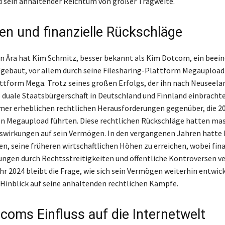
d sein anhaltender Reichtum von großer Tragweite.
n und finanzielle Rückschläge
len Ära hat Kim Schmitz, besser bekannt als Kim Dotcom, ein beei
ebaut, vor allem durch seine Filesharing-Plattform Megaupload 
tform Mega. Trotz seines großen Erfolgs, der ihn nach Neuseela
e duale Staatsbürgerschaft in Deutschland und Finnland einbrachte
er erheblichen rechtlichen Herausforderungen gegenüber, die 20
n Megaupload führten. Diese rechtlichen Rückschläge hatten mas
uswirkungen auf sein Vermögen. In den vergangenen Jahren hatt
en, seine früheren wirtschaftlichen Höhen zu erreichen, wobei fina
ngen durch Rechtsstreitigkeiten und öffentliche Kontroversen ve
hr 2024 bleibt die Frage, wie sich sein Vermögen weiterhin entwick
Hinblick auf seine anhaltenden rechtlichen Kämpfe.
coms Einfluss auf die Internetwelt