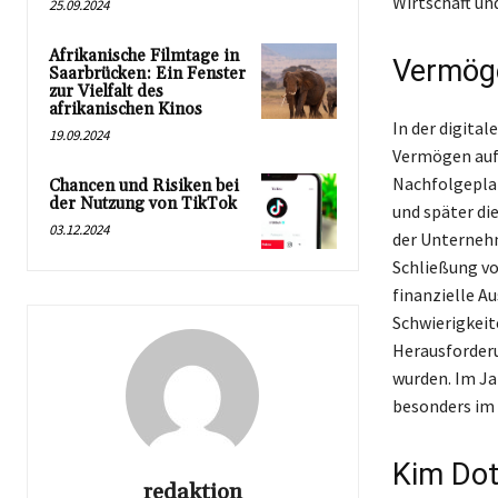
Wirtschaft un
25.09.2024
Afrikanische Filmtage in
Vermöge
Saarbrücken: Ein Fenster
zur Vielfalt des
afrikanischen Kinos
In der digita
19.09.2024
Vermögen aufg
Nachfolgeplat
Chancen und Risiken bei
der Nutzung von TikTok
und später di
03.12.2024
der Unternehm
Schließung vo
finanzielle A
Schwierigkeit
Herausforderu
wurden. Im Ja
besonders im 
Kim Dot
redaktion