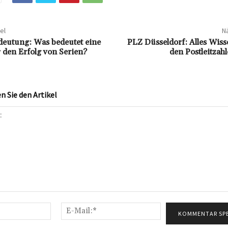
el
Nä
edeutung: Was bedeutet eine
PLZ Düsseldorf: Alles Wis
r den Erfolg von Serien?
den Postleitzahl
 Sie den Artikel
Name:*
E-
Mail:*