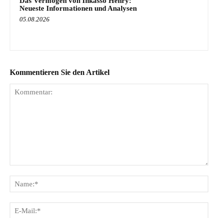
Das Vermögen von Inkasso Henry:
Neueste Informationen und Analysen
05.08.2026
Kommentieren Sie den Artikel
Kommentar:
Na
E-
Mai