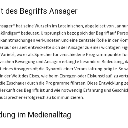
t des Begriffs Ansager
Ansager“ hat seine Wurzeln im Lateinischen, abgeleitet von „annu
nkündiger“ bedeutet. Ursprünglich bezog sich der Begriff auf Perso
Bekanntmachungen verkündeten und eine zentrale Rolle in der K
erlauf der Zeit entwickelte sich der Ansager zu einer wichtigen Fig
Varieté, wo er als Sprecher für verschiedene Programmpunkte fun
wischen Bewegung und Ansagen erlangte besondere Bedeutung, da
t eines Ansagers oft die Dynamik einer Veranstaltung prägte. So 
n der Welt des Eises, wie beim Eisregen oder Eiskunstlauf, zu ver
die Zuschauer durch die Programme führten. Diese Entwicklung ze
 Herkunft des Begriffs ist und wie notwendig Erfahrung und Geschic
Lautsprecher erfolgreich zu kommunizieren.
ung im Medienalltag