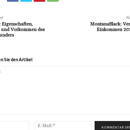
el
Nä
: Eigenschaften,
MontanaBlack: Ve
 und Vorkommen des
Einkommen 202
unders
 Sie den Artikel
Name:*
E-
Mail:*