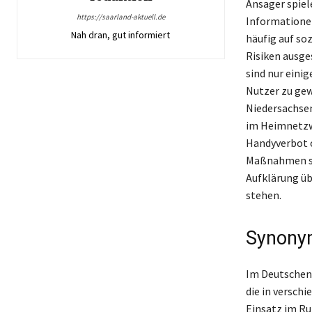
Ansager spiel
https://saarland-aktuell.de
Informationen
Nah dran, gut informiert
häufig auf so
Risiken ausge
sind nur einig
Nutzer zu gew
Niedersachse
im Heimnetzwe
Handyverbot o
Maßnahmen se
Aufklärung üb
stehen.
Synonym
Im Deutschen 
die in versch
Einsatz im Ru