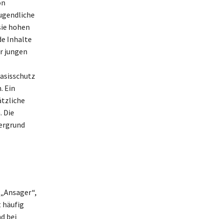
on
ugendliche
sie hohen
de Inhalte
er jungen
asisschutz
. Ein
ätzliche
 Die
dergrund
 „Ansager“,
 häufig
d bei