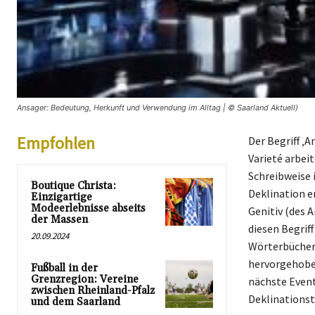
Ansager: Bedeutung, Herkunft und Verwendung im Alltag | © Saarland Aktuell)
Empfohlen
Der Begriff ‚
Varieté arbei
Schreibweise i
Boutique Christa:
Deklination e
Einzigartige
Modeerlebnisse abseits
Genitiv (des 
der Massen
diesen Begriff
20.09.2024
Wörterbüchern
hervorgehoben
Fußball in der
Grenzregion: Vereine
nächste Event
zwischen Rheinland-Pfalz
Deklinationst
und dem Saarland