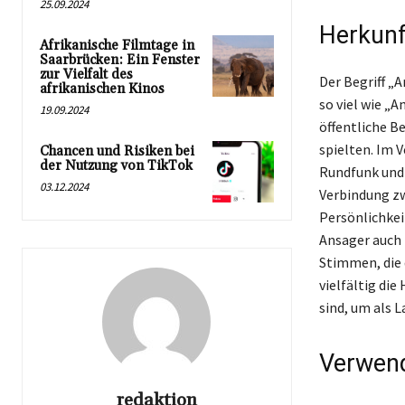
25.09.2024
Herkunf
Afrikanische Filmtage in
Saarbrücken: Ein Fenster
zur Vielfalt des
Der Begriff „
afrikanischen Kinos
so viel wie „A
19.09.2024
öffentliche 
spielten. Im V
Chancen und Risiken bei
der Nutzung von TikTok
Rundfunk und 
03.12.2024
Verbindung z
Persönlichkei
Ansager auch i
Stimmen, die 
vielfältig die
sind, um als 
Verwend
redaktion