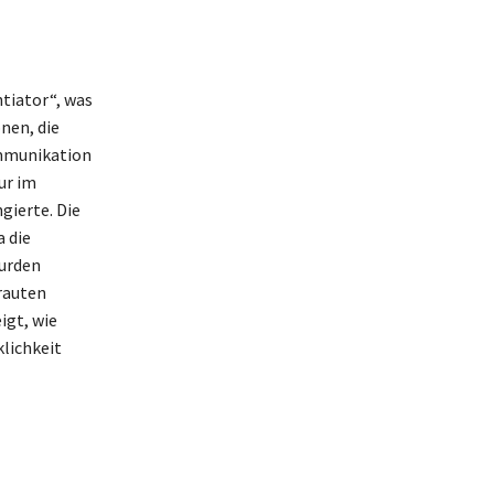
ntiator“, was
nen, die
ommunikation
ur im
gierte. Die
 die
wurden
trauten
igt, wie
klichkeit