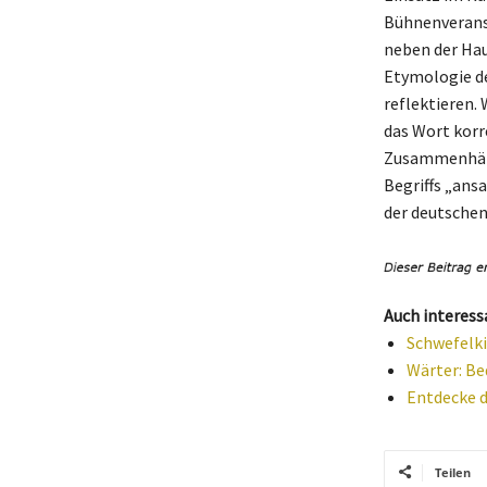
Bühnenveranst
neben der Hau
Etymologie de
reflektieren.
das Wort korr
Zusammenhänge
Begriffs „ans
der deutschen
Auch interess
Schwefelk
Wärter: Be
Entdecke d
Teilen