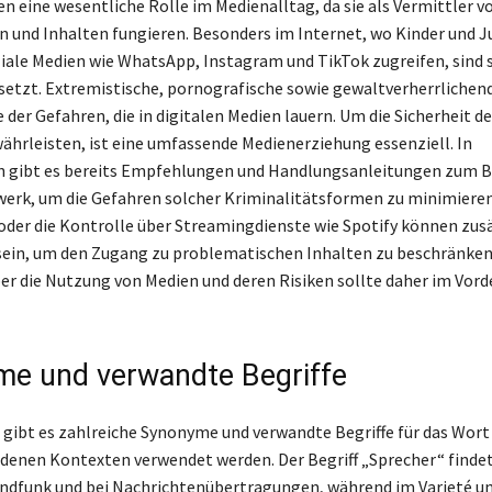
en eine wesentliche Rolle im Medienalltag, da sie als Vermittler v
 und Inhalten fungieren. Besonders im Internet, wo Kinder und J
ziale Medien wie WhatsApp, Instagram und TikTok zugreifen, sind 
setzt. Extremistische, pornografische sowie gewaltverherrlichen
e der Gefahren, die in digitalen Medien lauern. Um die Sicherheit d
ährleisten, ist eine umfassende Medienerziehung essenziell. In
n gibt es bereits Empfehlungen und Handlungsanleitungen zum B
rk, um die Gefahren solcher Kriminalitätsformen zu minimieren
der die Kontrolle über Streamingdienste wie Spotify können zus
in, um den Zugang zu problematischen Inhalten zu beschränken.
er die Nutzung von Medien und deren Risiken sollte daher im Vor
e und verwandte Begriffe
gibt es zahlreiche Synonyme und verwandte Begriffe für das Wort
iedenen Kontexten verwendet werden. Der Begriff „Sprecher“ findet
ndfunk und bei Nachrichtenübertragungen, während im Varieté un