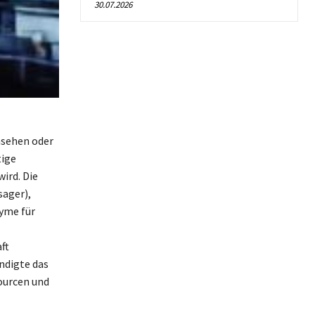
30.07.2026
rnsehen oder
tige
ird. Die
sager),
nyme für
ft
ndigte das
ourcen und