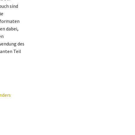
buch sind
ie
enformaten
en dabei,
en
rwendung des
santen Teil
nders