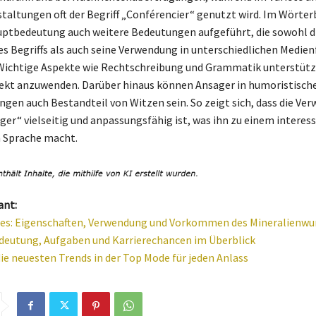
altungen oft der Begriff „Conférencier“ genutzt wird. Im Wörter
ptbedeutung auch weitere Bedeutungen aufgeführt, die sowohl d
s Begriffs als auch seine Verwendung in unterschiedlichen Medi
 Wichtige Aspekte wie Rechtschreibung und Grammatik unterstütz
ekt anzuwenden. Darüber hinaus können Ansager in humoristisch
n auch Bestandteil von Witzen sein. So zeigt sich, dass die Ve
ager“ vielseitig und anpassungsfähig ist, was ihn zu einem interes
 Sprache macht.
ant:
ies: Eigenschaften, Verwendung und Vorkommen des Mineralienwu
deutung, Aufgaben und Karrierechancen im Überblick
ie neuesten Trends in der Top Mode für jeden Anlass