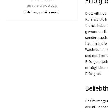
Erfolgr
https://saarland-aktuell.de
Nah dran, gut informiert
Die Zwillinge
Karriere als 
Trends haben 
gewonnen. Ihr
sondern auch 
hat. Im Laufe
Wachstum ihre
und mit Trends
Erfolge besch
ermöglicht. I
Erfolg ist.
Beliebth
Das Vermögen 
als Influence