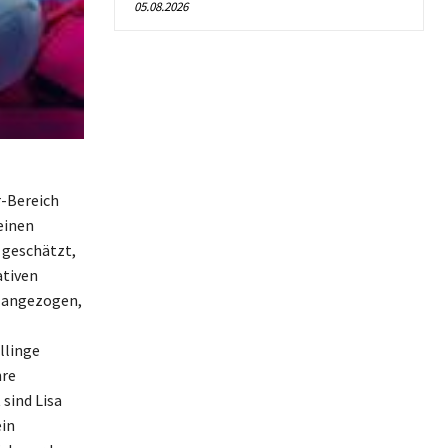
05.08.2026
r-Bereich
einen
 geschätzt,
ativen
n angezogen,
llinge
hre
 sind Lisa
ein