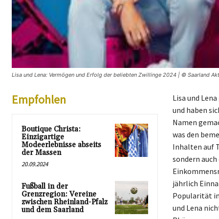
Lisa und Lena: Vermögen und Erfolg der beliebten Zwillinge 2024 | © Saarland Akt
Empfohlen
Lisa und Lena
und haben sic
Namen gemacht
Boutique Christa:
was den bemer
Einzigartige
Modeerlebnisse abseits
Inhalten auf 
der Massen
sondern auch 
20.09.2024
Einkommensmög
jährlich Einn
Fußball in der
Grenzregion: Vereine
Popularität im
zwischen Rheinland-Pfalz
und Lena nich
und dem Saarland