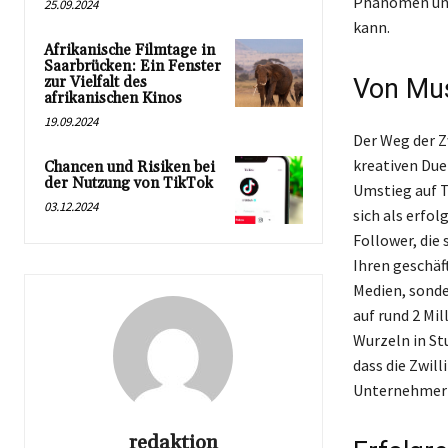
Phänomen und
25.09.2024
kann.
Afrikanische Filmtage in
Saarbrücken: Ein Fenster
zur Vielfalt des
Von Mus
afrikanischen Kinos
19.09.2024
Der Weg der Z
kreativen Due
Chancen und Risiken bei
der Nutzung von TikTok
Umstieg auf T
03.12.2024
sich als erfo
Follower, die
Ihren geschäft
Medien, sonde
auf rund 2 Mil
Wurzeln in St
dass die Zwill
Unternehmerin
redaktion