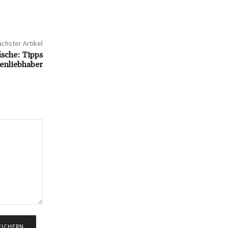
chster Artikel
ische: Tipps
enliebhaber