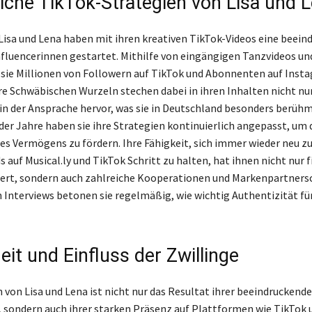
eiche TikTok-Strategien von Lisa und 
 Lisa und Lena haben mit ihren kreativen TikTok-Videos eine beein
Influencerinnen gestartet. Mithilfe von eingängigen Tanzvideos und
sie Millionen von Followern auf TikTok und Abonnenten auf Inst
e Schwäbischen Wurzeln stechen dabei in ihren Inhalten nicht nur
in der Ansprache hervor, was sie in Deutschland besonders berü
 der Jahre haben sie ihre Strategien kontinuierlich angepasst, um 
s Vermögens zu fördern. Ihre Fähigkeit, sich immer wieder neu zu
 auf Musical.ly und TikTok Schritt zu halten, hat ihnen nicht nur f
ert, sondern auch zahlreiche Kooperationen und Markenpartners
n Interviews betonen sie regelmäßig, wie wichtig Authentizität fü
eit und Einfluss der Zwillinge
von Lisa und Lena ist nicht nur das Resultat ihrer beeindruckende
r, sondern auch ihrer starken Präsenz auf Plattformen wie TikTok 