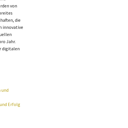
erden von
breites
haften, die
h innovative
uellen
ro Jahr.
 digitalen
n und
 und Erfolg