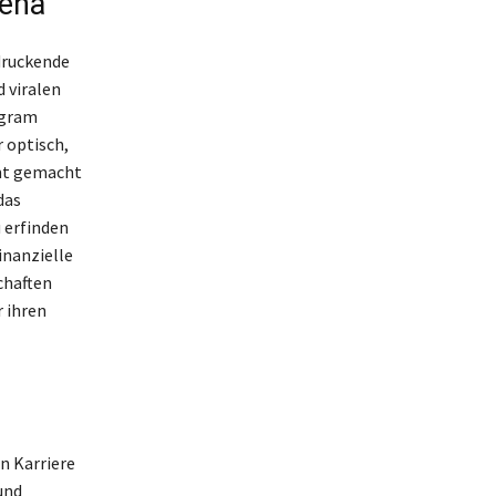
Lena
druckende
 viralen
agram
 optisch,
hmt gemacht
das
 erfinden
inanzielle
chaften
r ihren
n Karriere
und