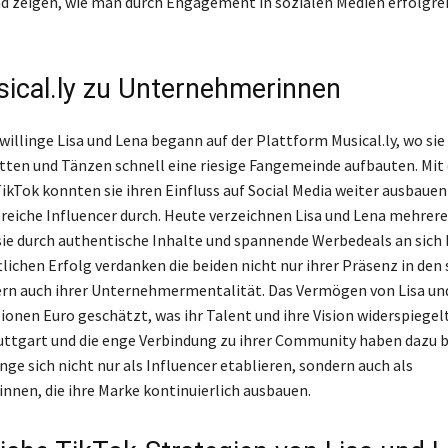
 zeigen, wie man durch Engagement in sozialen Medien erfolgre
ical.ly zu Unternehmerinnen
willinge Lisa und Lena begann auf der Plattform Musical.ly, wo sie
tten und Tänzen schnell eine riesige Fangemeinde aufbauten. Mi
ikTok konnten sie ihren Einfluss auf Social Media weiter ausbaue
lgreiche Influencer durch. Heute verzeichnen Lisa und Lena mehrere
 sie durch authentische Inhalte und spannende Werbedeals an sich 
lichen Erfolg verdanken die beiden nicht nur ihrer Präsenz in den
rn auch ihrer Unternehmermentalität. Das Vermögen von Lisa un
lionen Euro geschätzt, was ihr Talent und ihre Vision widerspiegelt
uttgart und die enge Verbindung zu ihrer Community haben dazu 
inge sich nicht nur als Influencer etablieren, sondern auch als
nen, die ihre Marke kontinuierlich ausbauen.