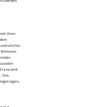
ich werden
 mit ihren
t dem
n und setzten
 Millionen
binden.
 sozialen
d Lena wird
. Ihre
beigetragen,