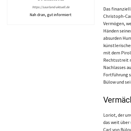
https://saarland-aktuell.de
Das finanziell
Nah dran, gut informiert
Christoph-Car
Vermögen, wel
Händen seiner
absurden Humo
künstlerische
mit dem Pirol 
Rechtsstreit 
Nachlasses au
Fortführung s
Bülow und sei
Vermäch
Loriot, der un
das weit über
Carl von Bülo