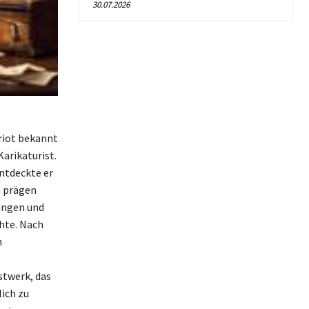
30.07.2026
riot bekannt
arikaturist.
ntdeckte er
n prägen
tungen und
hte. Nach
n
stwerk, das
ich zu