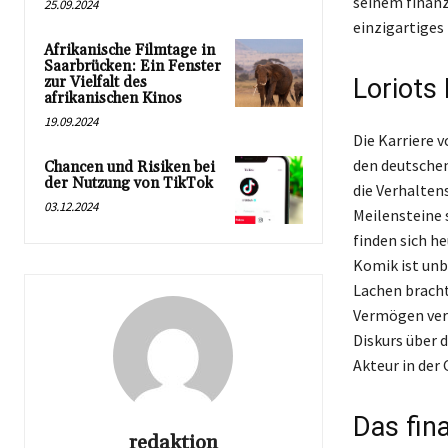
seinem finanz
25.09.2024
einzigartiges 
Afrikanische Filmtage in
Saarbrücken: Ein Fenster
zur Vielfalt des
Loriots
afrikanischen Kinos
19.09.2024
Die Karriere 
den deutschen
Chancen und Risiken bei
der Nutzung von TikTok
die Verhalten
03.12.2024
Meilensteine 
finden sich h
Komik ist unb
Lachen bracht
Vermögen vera
Diskurs über 
Akteur in der
Das fina
redaktion