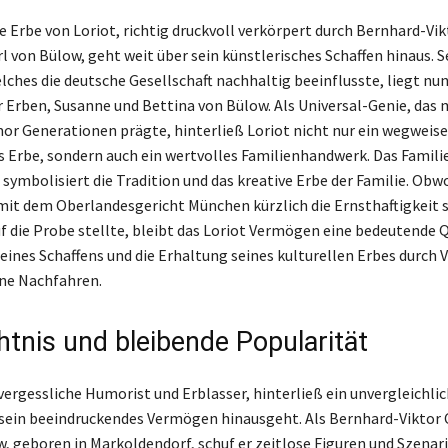
e Erbe von Loriot, richtig druckvoll verkörpert durch Bernhard-Vik
l von Bülow, geht weit über sein künstlerisches Schaffen hinaus. S
ches die deutsche Gesellschaft nachhaltig beeinflusste, liegt nun
 Erben, Susanne und Bettina von Bülow. Als Universal-Genie, das 
r Generationen prägte, hinterließ Loriot nicht nur ein wegweis
s Erbe, sondern auch ein wertvolles Familienhandwerk. Das Fami
symbolisiert die Tradition und das kreative Erbe der Familie. Obw
mit dem Oberlandesgericht München kürzlich die Ernsthaftigkeit 
f die Probe stellte, bleibt das Loriot Vermögen eine bedeutende Qu
eines Schaffens und die Erhaltung seines kulturellen Erbes durch V
ne Nachfahren.
tnis und bleibende Popularität
vergessliche Humorist und Erblasser, hinterließ ein unvergleichlic
 sein beeindruckendes Vermögen hinausgeht. Als Bernhard-Viktor 
w, geboren in Markoldendorf, schuf er zeitlose Figuren und Szenari