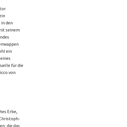
tor
ein
 in den
mit seinem
endes
lienwappen
ohl ein
seines
elle für die
icco von
hes Erbe,
Christoph-
en, die das