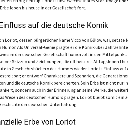
iellen Erfolg beitrug. Loriots unverwechselbares Star-Image und 
Erbe leben bis heute in der Gesellschaft fort.
 Einfluss auf die deutsche Komik
von Loriot, dessen bürgerlicher Name Vicco von Bülow war, setzte
 Humor. Als Universal-Genie prägte er die Komik über Jahrzehnte
sweisen der deutschen Gesellschaft humorvoll in den Mittelpunkt.
seiner Skizzen und Zeichnungen, die oft heiteres Alltagsleben the
eute in Geschichtsbüchern des Humors wieder. Loriots Einfluss auf 
estreitbar; er entworf Charaktere und Szenarien, die Generation
en und die deutsche Komik bereicherten. Sein Erbe ist nicht nur i
nkert, sondern auch in der Erinnerung an seine Werke, die weiter
das Wesen des deutschen Humors prägen. Loriot bleibt somit ein z
 Geschichte der deutschen Unterhaltung.
nzielle Erbe von Loriot