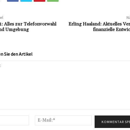
el
Nä
: Alles zur Telefonvorwahl
Erling Haaland: Aktuelles V
und Umgebung
finanzielle Entw
 Sie den Artikel
Name:*
E-
Mail:*