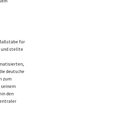
sein
 Maßstäbe für
 und stellte
matisierten,
die deutsche
en zum
n seinem
hin den
entraler