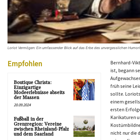
Loriot Vermögen: Ein umfassender Blick auf das Erbe des unvergesslichen Humoris
Empfohlen
Bernhard-Vikt
ist, begann s
Aufgewachsen 
Boutique Christa:
früh seine Le
Einzigartige
Modeerlebnisse abseits
sollte. Lorio
der Massen
einem gesells
20.09.2024
ersten Erfolg
Karikaturen u
Fußball in der
Grenzregion: Vereine
Kostümbildner
zwischen Rheinland-Pfalz
nicht nur die
und dem Saarland