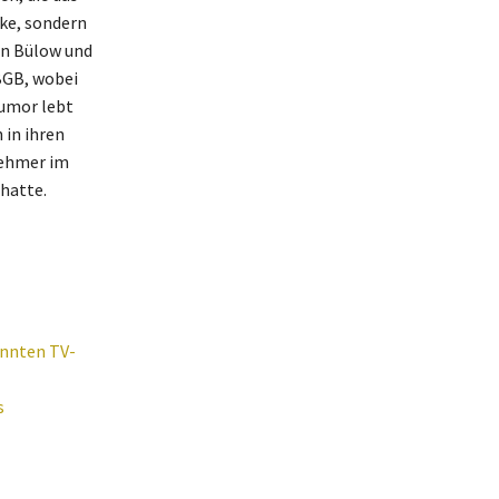
rke, sondern
on Bülow und
BGB, wobei
Humor lebt
 in ihren
nehmer im
 hatte.
annten TV-
s