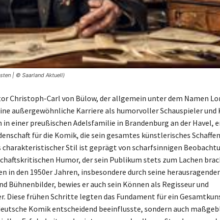
ten | © Saarland Aktuell)
or Christoph-Carl von Bülow, der allgemein unter dem Namen Lo
eine außergewöhnliche Karriere als humorvoller Schauspieler und K
in einer preußischen Adelsfamilie in Brandenburg an der Havel, e
idenschaft für die Komik, die sein gesamtes künstlerisches Schaffe
ts charakteristischer Stil ist geprägt von scharfsinnigen Beobach
chaftskritischen Humor, der sein Publikum stets zum Lachen brac
en in den 1950er Jahren, insbesondere durch seine herausragende
nd Bühnenbilder, bewies er auch sein Können als Regisseur und
. Diese frühen Schritte legten das Fundament für ein Gesamtkun
 deutsche Komik entscheidend beeinflusste, sondern auch maßgebl