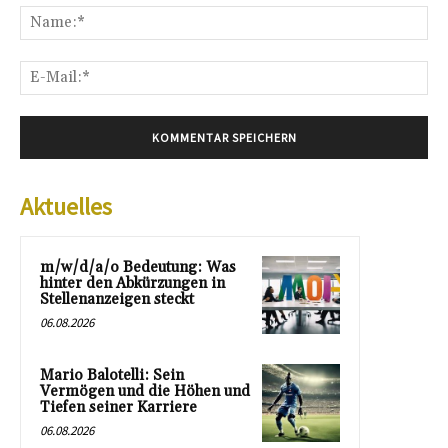
Na
E-
Mai
Aktuelles
m/w/d/a/o Bedeutung: Was
hinter den Abkürzungen in
Stellenanzeigen steckt
06.08.2026
Mario Balotelli: Sein
Vermögen und die Höhen und
Tiefen seiner Karriere
06.08.2026