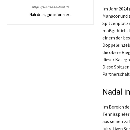
https://saarland-aktuell.de
Im Jahr 2024 
Nah dran, gut informiert
Manacor und a
Spitzenplätze
maßgeblich du
einem der bes
Doppeleinzels
die obere Rie
dieser Kategor
Diese Spitzen
Partnerschaft
Nadal i
Im Bereich der
Tennisspieler
aus seinen za
lukrativen Sp