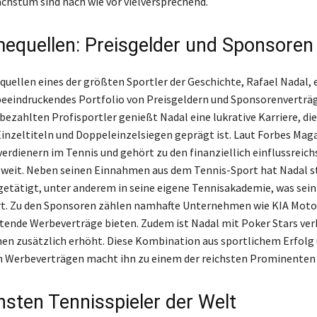
hstum sind nach wie vor vielversprechend.
equellen: Preisgelder und Sponsoren
uellen eines der größten Sportler der Geschichte, Rafael Nadal, 
 beeindruckendes Portfolio von Preisgeldern und Sponsorenverträg
bezahlten Profisportler genießt Nadal eine lukrative Karriere, di
Einzeltiteln und Doppeleinzelsiegen geprägt ist. Laut Forbes Mag
verdienern im Tennis und gehört zu den finanziellich einflussreic
weit. Neben seinen Einnahmen aus dem Tennis-Sport hat Nadal s
etätigt, unter anderem in seine eigene Tennisakademie, was se
rt. Zu den Sponsoren zählen namhafte Unternehmen wie KIA Motor
tende Werbeverträge bieten. Zudem ist Nadal mit Poker Stars ver
n zusätzlich erhöht. Diese Kombination aus sportlichem Erfolg
n Werbeverträgen macht ihn zu einem der reichsten Prominenten 
hsten Tennisspieler der Welt