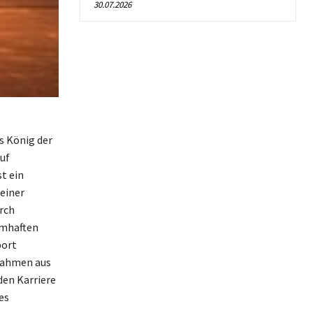
30.07.2026
s König der
uf
t ein
 einer
rch
amhaften
port
nnahmen aus
den Karriere
es