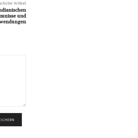
chster Artikel
indianischen
eimnisse und
wendungen