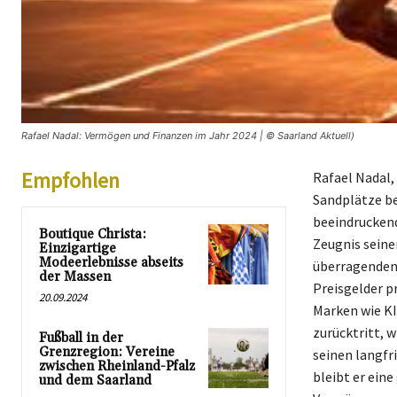
Rafael Nadal: Vermögen und Finanzen im Jahr 2024 | © Saarland Aktuell)
Empfohlen
Rafael Nadal,
Sandplätze be
beeindruckend
Boutique Christa:
Zeugnis seine
Einzigartige
Modeerlebnisse abseits
überragenden 
der Massen
Preisgelder p
20.09.2024
Marken wie KI
zurücktritt, w
Fußball in der
Grenzregion: Vereine
seinen langfr
zwischen Rheinland-Pfalz
bleibt er eine
und dem Saarland