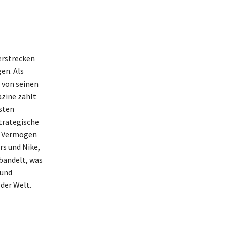
erstrecken
en. Als
e von seinen
azine zählt
hsten
trategische
in Vermögen
s und Nike,
bandelt, was
 und
der Welt.