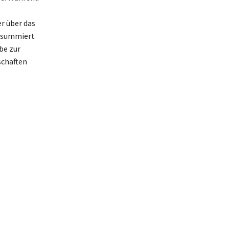
er über das
e summiert
be zur
schaften