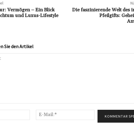
el
Nä
ur: Vermögen – Ein Blick
Die faszinierende Welt des 
ichtum und Luxus-Lifestyle
Pfeilgifts: Geh
An
 Sie den Artikel
Name:*
E-
Mail:*