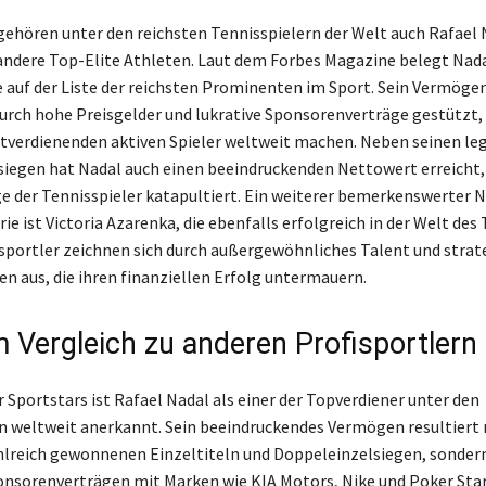
gehören unter den reichsten Tennisspielern der Welt auch Rafael 
ndere Top-Elite Athleten. Laut dem Forbes Magazine belegt Nada
 auf der Liste der reichsten Prominenten im Sport. Sein Vermögen
rch hohe Preisgelder und lukrative Sponsorenverträge gestützt, 
tverdienenden aktiven Spieler weltweit machen. Neben seinen le
iegen hat Nadal auch einen beeindruckenden Nettowert erreicht, 
ge der Tennisspieler katapultiert. Ein weiterer bemerkenswerter 
ie ist Victoria Azarenka, die ebenfalls erfolgreich in der Welt des T
sportler zeichnen sich durch außergewöhnliches Talent und strat
en aus, die ihren finanziellen Erfolg untermauern.
m Vergleich zu anderen Profisportlern
 Sportstars ist Rafael Nadal als einer der Topverdiener unter den
n weltweit anerkannt. Sein beeindruckendes Vermögen resultiert 
hlreich gewonnenen Einzeltiteln und Doppeleinzelsiegen, sonder
onsorenverträgen mit Marken wie KIA Motors, Nike und Poker Sta