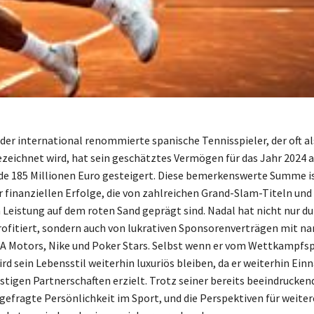
 der international renommierte spanische Tennisspieler, der oft al
zeichnet wird, hat sein geschätztes Vermögen für das Jahr 2024 a
e 185 Millionen Euro gesteigert. Diese bemerkenswerte Summe is
r finanziellen Erfolge, die von zahlreichen Grand-Slam-Titeln und
Leistung auf dem roten Sand geprägt sind. Nadal hat nicht nur du
rofitiert, sondern auch von lukrativen Sponsorenverträgen mit n
A Motors, Nike und Poker Stars. Selbst wenn er vom Wettkampfs
ird sein Lebensstil weiterhin luxuriös bleiben, da er weiterhin Ei
istigen Partnerschaften erzielt. Trotz seiner bereits beeindrucken
 gefragte Persönlichkeit im Sport, und die Perspektiven für weiter