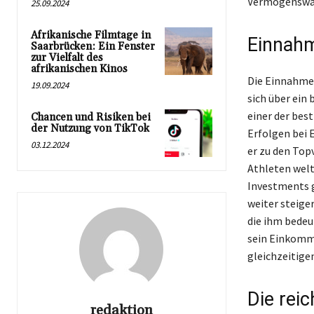
Vermögenswac
25.09.2024
Afrikanische Filmtage in
Einnahm
Saarbrücken: Ein Fenster
zur Vielfalt des
afrikanischen Kinos
Die Einnahmeq
19.09.2024
sich über ein
einer der best
Chancen und Risiken bei
der Nutzung von TikTok
Erfolgen bei 
03.12.2024
er zu den Top
Athleten welt
Investments g
weiter steige
die ihm bedeu
sein Einkomme
gleichzeitige
Die reic
redaktion