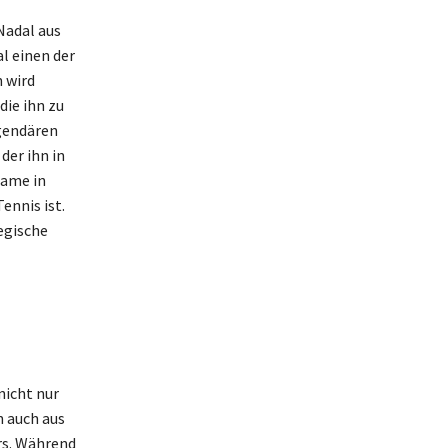
Nadal aus
l einen der
 wird
die ihn zu
gendären
der ihn in
Name in
ennis ist.
egische
nicht nur
n auch aus
rs. Während