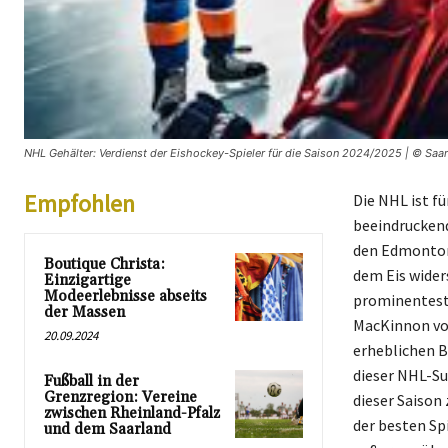
NHL Gehälter: Verdienst der Eishockey-Spieler für die Saison 2024/2025 | © Saar
Empfohlen
Die NHL ist f
beeindruckend
den Edmonton 
Boutique Christa:
dem Eis widers
Einzigartige
Modeerlebnisse abseits
prominenteste
der Massen
MacKinnon von
20.09.2024
erheblichen B
dieser NHL-Su
Fußball in der
Grenzregion: Vereine
dieser Saison
zwischen Rheinland-Pfalz
der besten Sp
und dem Saarland