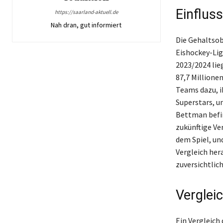
Einflus
https://saarland-aktuell.de
Nah dran, gut informiert
Die Gehaltsob
Eishockey-Lig
2023/2024 lieg
87,7 Millione
Teams dazu, i
Superstars, u
Bettman befin
zukünftige Ve
dem Spiel, un
Vergleich her
zuversichtlic
Verglei
Ein Vergleich 