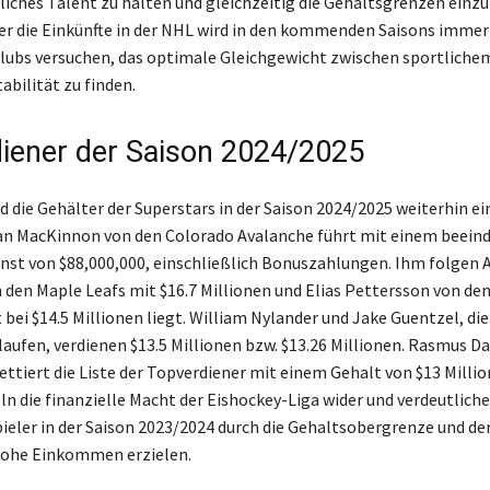
ches Talent zu halten und gleichzeitig die Gehaltsgrenzen einzu
er die Einkünfte in der NHL wird in den kommenden Saisons immer 
lubs versuchen, das optimale Gleichgewicht zwischen sportliche
tabilität zu finden.
iener der Saison 2024/2025
d die Gehälter der Superstars in der Saison 2024/2025 weiterhin ei
n MacKinnon von den Colorado Avalanche führt mit einem beein
st von $88,000,000, einschließlich Bonuszahlungen. Ihm folgen 
den Maple Leafs mit $16.7 Millionen und Elias Pettersson von de
bei $14.5 Millionen liegt. William Nylander und Jake Guentzel, die 
laufen, verdienen $13.5 Millionen bzw. $13.26 Millionen. Rasmus D
ttiert die Liste der Topverdiener mit einem Gehalt von $13 Millio
ln die finanzielle Macht der Eishockey-Liga wider und verdeutliche
eler in der Saison 2023/2024 durch die Gehaltsobergrenze und de
ohe Einkommen erzielen.