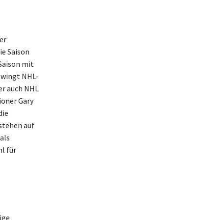
er
ie Saison
 Saison mit
 zwingt NHL-
ter auch NHL
ioner Gary
die
stehen auf
als
l für
ige