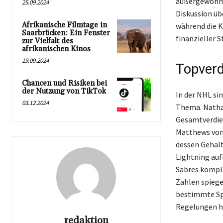
außergewöhnli
25.09.2024
Diskussion üb
Afrikanische Filmtage in
während die K
Saarbrücken: Ein Fenster
finanzieller S
zur Vielfalt des
afrikanischen Kinos
19.09.2024
Topverd
Chancen und Risiken bei
der Nutzung von TikTok
In der NHL sin
03.12.2024
Thema. Natha
Gesamtverdien
Matthews von 
dessen Gehalt 
Lightning auf
Sabres komple
Zahlen spiege
bestimmte Spi
Regelungen h
redaktion