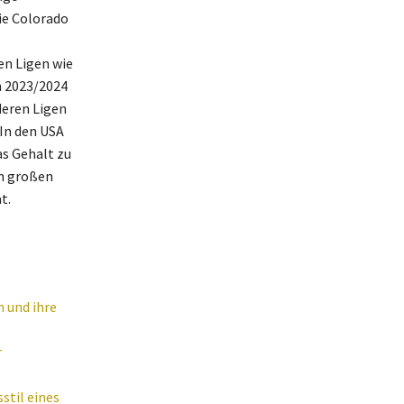
ie Colorado
en Ligen wie
n 2023/2024
deren Ligen
In den USA
as Gehalt zu
en großen
t.
 und ihre
r
stil eines