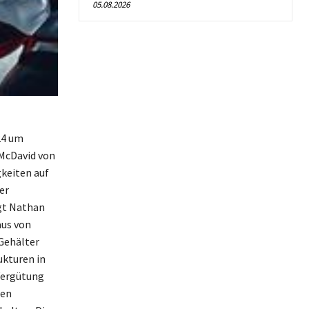
05.08.2026
24 um
 McDavid von
keiten auf
er
lgt Nathan
aus von
 Gehälter
ukturen in
 Vergütung
ren