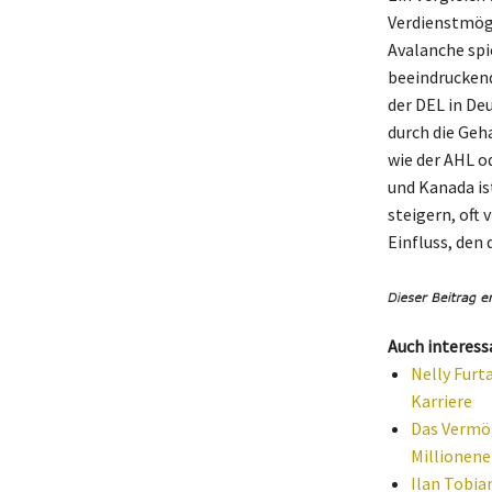
Verdienstmögl
Avalanche spie
beeindruckend
der DEL in Deu
durch die Geh
wie der AHL o
und Kanada is
steigern, oft 
Einfluss, den 
Auch interess
Nelly Furt
Karriere
Das Vermö
Millionene
Ilan Tobia