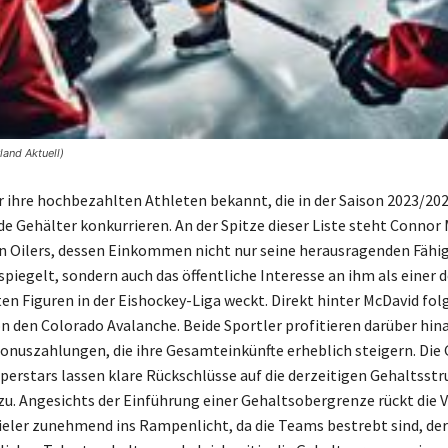
land Aktuell)
ür ihre hochbezahlten Athleten bekannt, die in der Saison 2023/20
e Gehälter konkurrieren. An der Spitze dieser Liste steht Connor
Oilers, dessen Einkommen nicht nur seine herausragenden Fähig
piegelt, sondern auch das öffentliche Interesse an ihm als einer d
n Figuren in der Eishockey-Liga weckt. Direkt hinter McDavid fo
 den Colorado Avalanche. Beide Sportler profitieren darüber hin
onuszahlungen, die ihre Gesamteinkünfte erheblich steigern. Die
perstars lassen klare Rückschlüsse auf die derzeitigen Gehaltsstr
 zu. Angesichts der Einführung einer Gehaltsobergrenze rückt die
ieler zunehmend ins Rampenlicht, da die Teams bestrebt sind, de