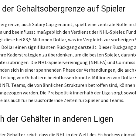
s der Gehaltsobergrenze auf Spieler
ergrenze, auch Salary Cap genannt, spielt eine zentrale Rolle in d
a und beeinflusst maßgeblich den Verdienst der NHL-Spieler. Für d
t diese bei 83,5 Millionen Dollar, was im Vergleich zur vorherigen
n Dollar einen signifikanten Rückgang darstellt. Dieser Rückgang
hre Kaderstrategien zu überdenken, um die besten Spieler, darun
nterzubringen. Die NHL-Spielervereinigung (NHLPA) und Commiss
den sich in einer spannenden Phase der Verhandlungen, die auch 
rteilung von Gehältern beeinflussen könnte. Millionen von Dollar 
d NFL Teams, die von ähnlichen Strukturen betroffen sind, können 
angezogen werden. Die Preispolitik innerhalb der Liga sorgt sowoh
he als auch für herausfordernde Zeiten für Spieler und Teams.
ch der Gehälter in anderen Ligen
der Gehälter zeigt, dass die NHL in der Welt des Eishockeys einmal