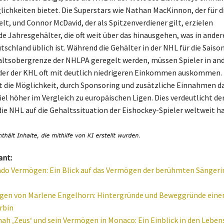
ichkeiten bietet. Die Superstars wie Nathan MacKinnon, der für d
lt, und Connor McDavid, der als Spitzenverdiener gilt, erzielen
e Jahresgehälter, die oft weit über das hinausgehen, was in ander
tschland üblich ist. Während die Gehälter in der NHL für die Saiso
altsobergrenze der NHLPA geregelt werden, müssen Spieler in an
der der KHL oft mit deutlich niedrigeren Einkommen auskommen. 
t die Möglichkeit, durch Sponsoring und zusätzliche Einnahmen d
viel höher im Vergleich zu europäischen Ligen. Dies verdeutlicht d
die NHL auf die Gehaltssituation der Eishockey-Spieler weltweit ha
ant:
ado Vermögen: Ein Blick auf das Vermögen der berühmten Sängerin
gen von Marlene Engelhorn: Hintergründe und Beweggründe eine
rbin
nah ‚Zeus‘ und sein Vermögen in Monaco: Ein Einblick in den Lebens