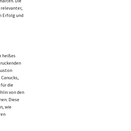
halten. Die
relevanter,
m Erfolg und
n heißes
druckenden
Auston
n Canucks,
für die
ahlin von den
nen. Diese
n, wie
ren