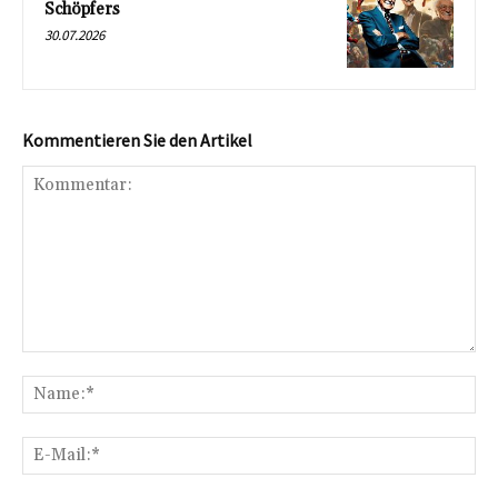
Schöpfers
30.07.2026
Kommentieren Sie den Artikel
Kommentar:
Na
E-
Mai