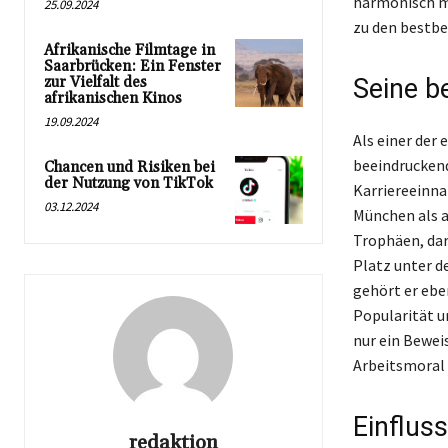
harmonisch m
25.09.2024
zu den bestbe
Afrikanische Filmtage in
Saarbrücken: Ein Fenster
zur Vielfalt des
Seine b
afrikanischen Kinos
19.09.2024
Als einer der
beeindruckend
Chancen und Risiken bei
der Nutzung von TikTok
Karriereeinna
03.12.2024
München als a
Trophäen, dar
Platz unter d
gehört er ebe
Popularität u
nur ein Bewei
Arbeitsmoral 
Einflus
redaktion