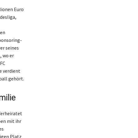
lionen Euro
desliga,
ten
ponsoring-
er seines
, wo er
 FC
e verdient
ball gehört.
milie
Verheiratet
en mit ihr
es
igen Platz