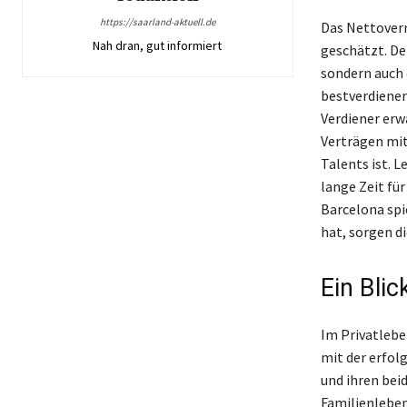
https://saarland-aktuell.de
Das Nettoverm
Nah dran, gut informiert
geschätzt. De
sondern auch 
bestverdienen
Verdiener erw
Verträgen mit
Talents ist. 
lange Zeit für
Barcelona spi
hat, sorgen d
Ein Bli
Im Privatlebe
mit der erfol
und ihren bei
Familienleben