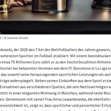
| © Saarland Aktuell)
owski, der 2020 den Titel des Weltfußballers des Jahres gewann, 
esehensten Sportler im Fußball etabliert. Mit einem beeindrucke
etwa 75 Millionen Euro zählt er zu den höchstbezahlten Athlete
Stürmer bei bekannten Vereinen wie dem FC Barcelona in La Liga er
 das sowohl seine herausragenden sportlichen Leistungen als auch
räge widerspiegelt. Neben seinen Einkünften aus dem Sport erzie
Einnahmen aus verschiedenen Quellen, die sein Nettovermögen w
wohnt in einer eleganten Wohnung in München, während seine Wurz
en. Gemeinsam mit seiner Frau Anna Lewandowska, die ebenfalls 
sönlichkeit ist, zeigt er, dass sportlicher und persönlicher Erfol