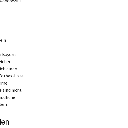
ewandowski
ein
i Bayern
eichen
ich einen
Forbes-Liste
orme
 sind nicht
müdliche
ben.
len