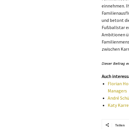
einnehmen. Ihr
Familienausfl
und betont di
Fußballstar en
Ambitionen übe
Familienmensc
zwischen Karr
Auch interess
Florian Ho
Managers
André Schü
Katy Karre
Teilen