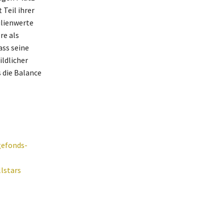
 Teil ihrer
ilienwerte
re als
ass seine
ildlicher
 die Balance
gefonds-
lstars