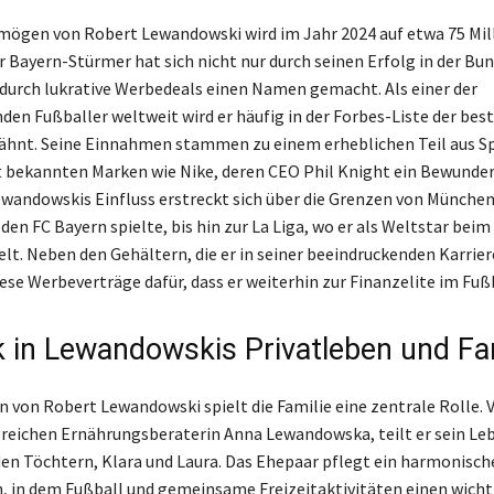
ögen von Robert Lewandowski wird im Jahr 2024 auf etwa 75 Mil
r Bayern-Stürmer hat sich nicht nur durch seinen Erfolg in der Bun
durch lukrative Werbedeals einen Namen gemacht. Als einer der
den Fußballer weltweit wird er häufig in der Forbes-Liste der bes
ähnt. Seine Einnahmen stammen zu einem erheblichen Teil aus S
 bekannten Marken wie Nike, deren CEO Phil Knight ein Bewunder
Lewandowskis Einfluss erstreckt sich über die Grenzen von München
 den FC Bayern spielte, bis hin zur La Liga, wo er als Weltstar beim
elt. Neben den Gehältern, die er in seiner beeindruckenden Karrier
iese Werbeverträge dafür, dass er weiterhin zur Finanzelite im Fuß
ck in Lewandowskis Privatleben und Fa
n von Robert Lewandowski spielt die Familie eine zentrale Rolle. 
greichen Ernährungsberaterin Anna Lewandowska, teilt er sein Leb
den Töchtern, Klara und Laura. Das Ehepaar pflegt ein harmonisch
, in dem Fußball und gemeinsame Freizeitaktivitäten einen wicht