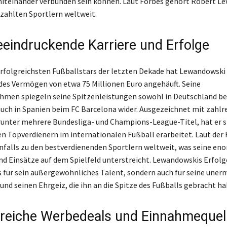
iteinander verbunden sein können. Laut Forbes gehört Robert L
zahlten Sportlern weltweit.
eeindruckende Karriere und Erfolge
 erfolgreichsten Fußballstars der letzten Dekade hat Lewandowski 
es Vermögen von etwa 75 Millionen Euro angehäuft. Seine
hmen spiegeln seine Spitzenleistungen sowohl in Deutschland be
uch in Spanien beim FC Barcelona wider. Ausgezeichnet mit zahlr
unter mehrere Bundesliga- und Champions-League-Titel, hat er s
en Topverdienern im internationalen Fußball erarbeitet. Laut der 
nfalls zu den bestverdienenden Sportlern weltweit, was seine en
nd Einsätze auf dem Spielfeld unterstreicht. Lewandowskis Erfolge
s für sein außergewöhnliches Talent, sondern auch für seine uner
und seinen Ehrgeiz, die ihn an die Spitze des Fußballs gebracht ha
sreiche Werbedeals und Einnahmequel