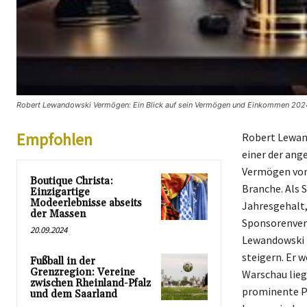
Robert Lewandowski Vermögen: Ein Blick auf sein Vermögen und Einkommen 2024 
Empfohlen
Robert Lewand
einer der ang
Vermögen von 
Boutique Christa:
Branche. Als 
Einzigartige
Modeerlebnisse abseits
Jahresgehalt,
der Massen
Sponsorenvert
20.09.2024
Lewandowski 
steigern. Er 
Fußball in der
Grenzregion: Vereine
Warschau lieg
zwischen Rheinland-Pfalz
prominente Per
und dem Saarland