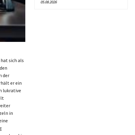
05.08.2026
hat sich als
nden
n der
hält er ein
 lukrative
lt
eiter
eln in
eine
g