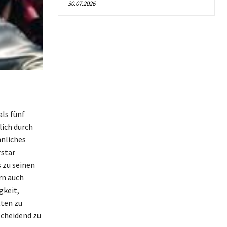
30.07.2026
ls fünf
lich durch
nliches
rstar
 zu seinen
rn auch
gkeit,
tten zu
scheidend zu