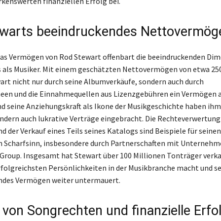
enswerten finanziellen Erfolg bei.
warts beeindruckendes Nettovermög
 das Vermögen von Rod Stewart offenbart die beeindruckenden Di
s als Musiker. Mit einem geschätzten Nettovermögen von etwa 25
art nicht nur durch seine Albumverkäufe, sondern auch durch
een und die Einnahmequellen aus Lizenzgebühren ein Vermögen a
nd seine Anziehungskraft als Ikone der Musikgeschichte haben ihm
ondern auch lukrative Verträge eingebracht. Die Rechteverwertung
 der Verkauf eines Teils seines Katalogs sind Beispiele für seinen
n Scharfsinn, insbesondere durch Partnerschaften mit Unternehm
s Group. Insgesamt hat Stewart über 100 Millionen Tonträger verka
erfolgreichsten Persönlichkeiten in der Musikbranche macht und se
ndes Vermögen weiter untermauert.
 von Songrechten und finanzielle Erfo