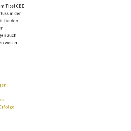
em Titel CBE
luss in der
t für den
er
gen auch
en weiter
igen
rs
Erfolge