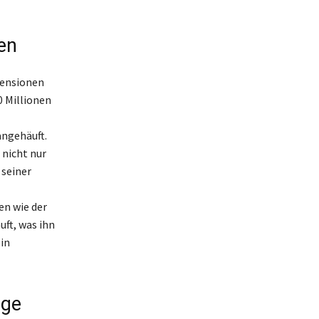
en
mensionen
0 Millionen
ngehäuft.
 nicht nur
 seiner
en wie der
uft, was ihn
in
lge