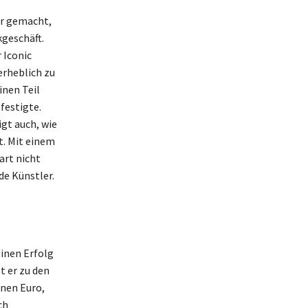
er gemacht,
geschäft.
 Iconic
rheblich zu
inen Teil
festigte.
igt auch, wie
t. Mit einem
art nicht
de Künstler.
einen Erfolg
t er zu den
onen Euro,
ch