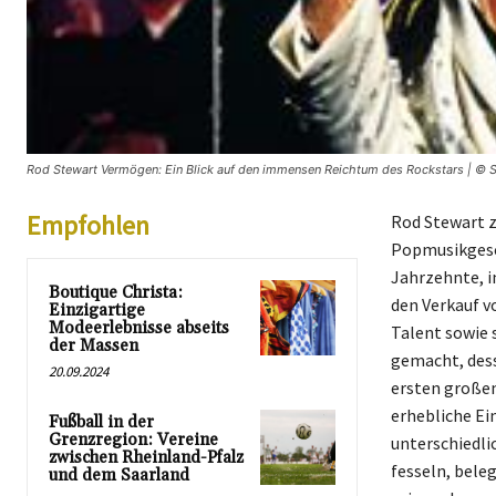
Rod Stewart Vermögen: Ein Blick auf den immensen Reichtum des Rockstars | © Sa
Empfohlen
Rod Stewart z
Popmusikgesch
Jahrzehnte, i
Boutique Christa:
den Verkauf v
Einzigartige
Modeerlebnisse abseits
Talent sowie 
der Massen
gemacht, dess
20.09.2024
ersten großen
erhebliche Ei
Fußball in der
Grenzregion: Vereine
unterschiedli
zwischen Rheinland-Pfalz
fesseln, bele
und dem Saarland