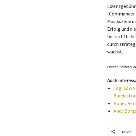
Lizenzgebühre
(Commander of
Musikszene un
Erfolg und di
beträchtliche
durch strateg
wächst.
Auch interess
Jogi Löw V
Bundestra
Bonez Verm
Andy Borgs
Teilen