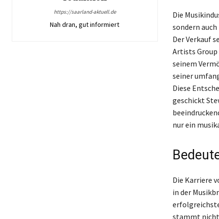
https://saarland-aktuell.de
Die Musikindu
Nah dran, gut informiert
sondern auch
Der Verkauf s
Artists Group
seinem Vermög
seiner umfang
Diese Entschei
geschickt Ste
beeindruckend
nur ein musika
Bedeute
Die Karriere 
in der Musikb
erfolgreichst
stammt nicht