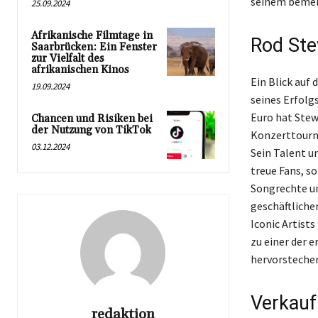
seinem bemerk
25.09.2024
Afrikanische Filmtage in
Rod Ste
Saarbrücken: Ein Fenster
zur Vielfalt des
afrikanischen Kinos
Ein Blick auf
19.09.2024
seines Erfolg
Euro hat Stew
Chancen und Risiken bei
der Nutzung von TikTok
Konzerttourn
03.12.2024
Sein Talent u
treue Fans, s
Songrechte und
geschäftliche
Iconic Artist
zu einer der 
hervorsteche
Verkauf
redaktion