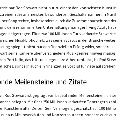
strie hat Rod Stewart nicht nur zu einem der ikonischsten Künstl
 zu einem der am meisten bewunderten Geschäftsmänner im Musik
einer Songrechte, insbesondere durch die Zusammenarbeit mit der
 und dem renommierten Unterhaltungsmanager Irving Azoff, hat e
en beigetragen. Für etwa 100 Millionen Euro verkaufte Stewart e
reichen Musikbibliothek, was seinen Status in der Branche weiter 
dung spiegelt nicht nur den finanziellen Erfolg wider, sondern ze
wart seine Karriere über verschiedene Musikgenres hinweg manag
en Portfolio, das Hits und legendäre Alben umfasst, ist Rod Stew
lisches, sondern auch ein finanzielles Vorbild für viele aufstreben
nde Meilensteine und Zitate
von Rod Stewart ist geprägt von bedeutenden Meilensteinen, die s
ranche belegen. Mit über 250 Millionen verkauften Tonträgern zähl
en Künstlern aller Zeiten. Sein Vermögen, geschätzt auf 100 Milli
 nur aus Albumverkäufen und Konzerttourneen, sondern auch dur