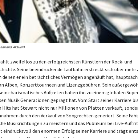
arland Aktuell)
ählt zweifellos zu den erfolgreichsten Künstlern der Rock- und
ichte. Seine beeindruckende Laufbahn erstreckt sich über mehr a
n denen er ein beträchtliches Vermögen angehäuft hat, hauptsäch
on Alben, Konzerttourneen und Lizenzgebühren. Sein außergewöh
sein charismatisches Auftreten haben ihn zu einem globalen Supe
en Musik Generationen geprägt hat. Vom Start seiner Karriere bis
 Hits hat Stewart nicht nur Millionen von Platten verkauft, sonde
nnahmen durch den Verkauf von Songrechten generiert. Seine Fähi
che Musikrichtungen zu meistern und das Publikum bei Live-Auftri
gt eindrucksvoll den enormen Erfolg seiner Karriere und trägt ent