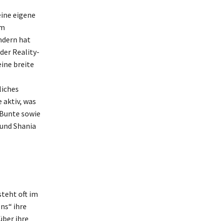
eine eigene
om
ndern hat
der Reality-
ine breite
liches
 aktiv, was
 Bunte sowie
 und Shania
steht oft im
ens“ ihre
über ihre