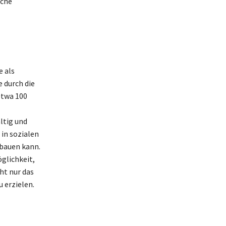
iche
e als
 durch die
etwa 100
ltig und
in sozialen
sbauen kann.
öglichkeit,
ht nur das
u erzielen.