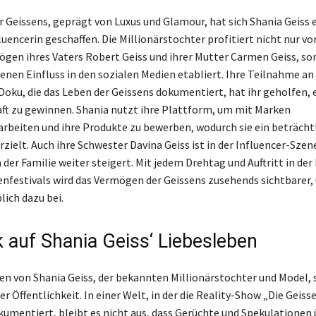
er Geissens, geprägt von Luxus und Glamour, hat sich Shania Geiss 
luencerin geschaffen. Die Millionärstochter profitiert nicht nur v
gen ihres Vaters Robert Geiss und ihrer Mutter Carmen Geiss, so
enen Einfluss in den sozialen Medien etabliert. Ihre Teilnahme an 
oku, die das Leben der Geissens dokumentiert, hat ihr geholfen, e
t zu gewinnen. Shania nutzt ihre Plattform, um mit Marken
eiten und ihre Produkte zu bewerben, wodurch sie ein beträcht
ielt. Auch ihre Schwester Davina Geiss ist in der Influencer-Szene
der Familie weiter steigert. Mit jedem Drehtag und Auftritt in der
nfestivals wird das Vermögen der Geissens zusehends sichtbarer,
ich dazu bei.
k auf Shania Geiss‘ Liebesleben
en von Shania Geiss, der bekannten Millionärstochter und Model, 
r Öffentlichkeit. In einer Welt, in der die Reality-Show „Die Geiss
kumentiert, bleibt es nicht aus, dass Gerüchte und Spekulationen 