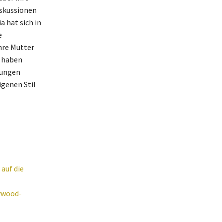
iskussionen
a hat sich in
e
Ihre Mutter
, haben
hungen
igenen Stil
auf die
ywood-