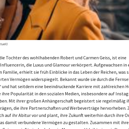
tuell)
 die Tochter des wohlhabenden Robert und Carmen Geiss, ist eine
Influencerin, die Luxus und Glamour verkörpert. Aufgewachsen in 
amilie, erhielt sie früh Einblicke in das Leben der Reichen, was s
ten Vermögen widerspiegelt. Bekannt wurde sie durch die Ferns
“ und hat seitdem eine beeindruckende Karriere mit zahlreichen
e ihre Popularität in den sozialen Medien, insbesondere auf Insta
ben. Mit ihrer großen Anhängerschaft begeistert sie regelmäßig i
trägen, die ihre Partnerschaften und Werbeverträge hervorheben. 
ich auf ihr Abitur vor und plant, ihre Zukunft weiterhin durch ihre O
das damit verbundene Vermögen zu gestalten. Zusammen mit ihre