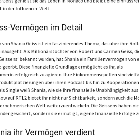
a Geiss genießt sie das Leben in Monaco und bleibt eine einflussre
 in der Influencer-Welt.
ss-Vermögen im Detail
von Shania Geiss ist ein faszinierendes Thema, das über ihre Roll
hinausgeht. Als Millionärstochter von Robert und Carmen Geiss, die
Geissens‘ bekannt wurden, hat Shania ein Familienvermögen von 
 geerbt. Diese finanzielle Grundlage ermöglicht es ihr, als
erin erfolgreich zu agieren. Ihre Einkommensquellen sind vielfä
roduktplatzierungen über ihren Podcast bis hin zu Kooperationen 
als Single weiß Shania, wie sie ihre finanzielle Unabhängigkeit au
ow auf RTL2 bietet ihr nicht nur Sichtbarkeit, sondern auch die M
nternehmerischen Welt weiterzuentwickeln. Die Geissens haben nic
nder gesichert, sondern sie ermutigt, eigene finanzielle Erfolge z
nia ihr Vermögen verdient