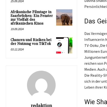
Davina Shakir
25.09.2024
Persönlichkeit
Afrikanische Filmtage in
Saarbrücken: Ein Fenster
zur Vielfalt des
Das Gei
afrikanischen Kinos
19.09.2024
Das Vermögen 
Influencerin 
Chancen und Risiken bei
der Nutzung von TikTok
TV-Doku ‚Die 
03.12.2024
Millionen Euro
Jungunternehm
reichen von P
Medien. Auch 
Die Reality-Sh
sich in der u
Leben ihrer Ki
Wie Sha
redaktion