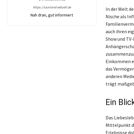
https://saarland-aktuell.de
In der Welt d
Nah dran, gut informiert
Nische als Inf
Familienvermö
auch ihren eig
Show und TV-D
Anhängerschaf
zusammenzuarb
Einkommen erz
das Vermögen 
anderen Medie
trägt maßgebl
Ein Blic
Das Liebesleb
Mittelpunkt de
Erlebnisse do