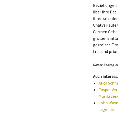
Beziehungen a
über ihre Dat
ihren soziale
Chatverläufe v
Carmen Geiss u
großen Einflus
gestaltet. Tr
treu und prior
Auch interess
Alica Schm
Casper Ver
Musikszen
John Wayne
Legende