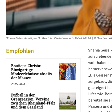
Shania Geiss Vermögen: So Reich Ist Die Influencerin Tatsächlich? | © Saarland Ak
Empfohlen
Shania Geiss,
aufstrebende 
wohlhabenden F
Boutique Christa:
bemerkenswer
Einzigartige
Modeerlebnisse abseits
„Die Geissens
der Massen
aufgebaut, di
20.09.2024
gesteigert ha
Lifestyle-Bei
Fußball in der
Grenzregion: Vereine
bereitet sie s
zwischen Rheinland-Pfalz
Präsenz und 
und dem Saarland