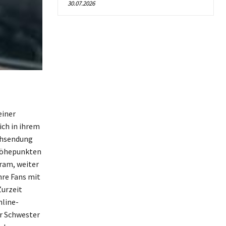
30.07.2026
einer
ich in ihrem
ehsendung
 Höhepunkten
gram, weiter
hre Fans mit
Zurzeit
nline-
r Schwester