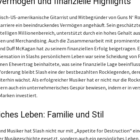
Vermögen und finanzielle Highlights
itisch-US-amerikanische Gitarrist und Mitbegründer von Guns N‘ Ro
Karriere ein beeindruckendes Vermögen angehäuft. Sein geschätz
stelligen Millionenbereich, unterstützt durch ein hohes Gehalt au
en und Merchandising. Auch die Zusammenarbeit mit prominente
und Duff McKagan hat zu seinem finanziellen Erfolg beigetragen. E
ensation in Slashs persönlichem Leben war seine Scheidung von 
inen Ehevertrag beinhaltete, was seine finanzielle Lage beeinfluss
forderung bleibt Slash eine der bestbezahlten Rocklegenden, der
erhin wächst. Als erfolgreicher Musiker hat er nicht nur die Roc
ern auch ein unternehmerisches Gespür bewiesen, indem er in ve
Marken investiert.
ches Leben: Familie und Stil
und Musiker hat Slash nicht nur mit „Appetite for Destruction“ ei
er Musikgeschichte gesetzt, sondern auch ein persönliches Leben, 