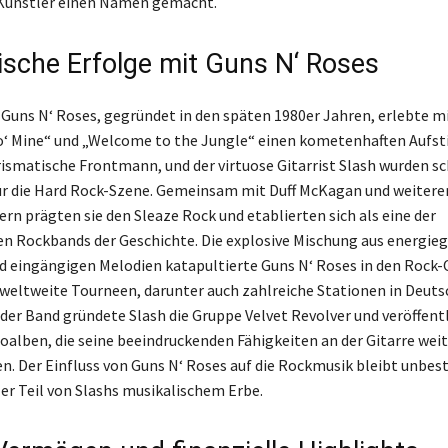
Künstler einen Namen gemacht.
ische Erfolge mit Guns N‘ Roses
Guns N‘ Roses, gegründet in den späten 1980er Jahren, erlebte mi
o‘ Mine“ und „Welcome to the Jungle“ einen kometenhaften Aufsti
rismatische Frontmann, und der virtuose Gitarrist Slash wurden sc
r die Hard Rock-Szene. Gemeinsam mit Duff McKagan und weitere
rn prägten sie den Sleaze Rock und etablierten sich als eine der
en Rockbands der Geschichte. Die explosive Mischung aus energie
 eingängigen Melodien katapultierte Guns N‘ Roses in den Rock
f weltweite Tourneen, darunter auch zahlreiche Stationen in Deut
der Band gründete Slash die Gruppe Velvet Revolver und veröffent
alben, die seine beeindruckenden Fähigkeiten an der Gitarre weit
en. Der Einfluss von Guns N‘ Roses auf die Rockmusik bleibt unbes
ler Teil von Slashs musikalischem Erbe.