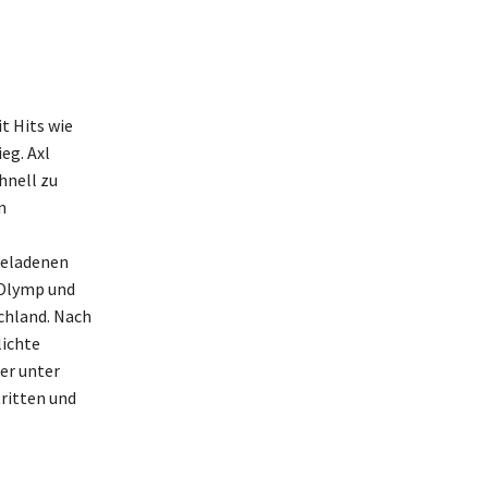
t Hits wie
eg. Axl
hnell zu
n
geladenen
-Olymp und
schland. Nach
lichte
er unter
tritten und