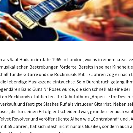
n als Saul Hudson im Jahr 1965 in London, wuchs in einem kreativ
e musikalischen Bestrebungen förderte. Bereits in seiner Kindheit 
haft für die Gitarre und die Rockmusik. Mit 17 Jahren zog er nach 
n die lebendige Musikszene eintauchte. Sein Durchbruch gelang ihm 
egendären Band Guns N‘ Roses wurde, die sich schnell als eine der
sten Rockbands etablierten. Ihr Debütalbum „Appetite for Destru
verkauft und festigte Slashes Ruf als virtuoser Gitarrist. Neben se
oses, die für seinen Erfolg entscheidend war, gründete er auch wei
Velvet Revolver und veröffentlichte Alben wie „Contraband“ und „
mit 59 Jahren, hat sich Slash nicht nur als Musiker, sondern auch a