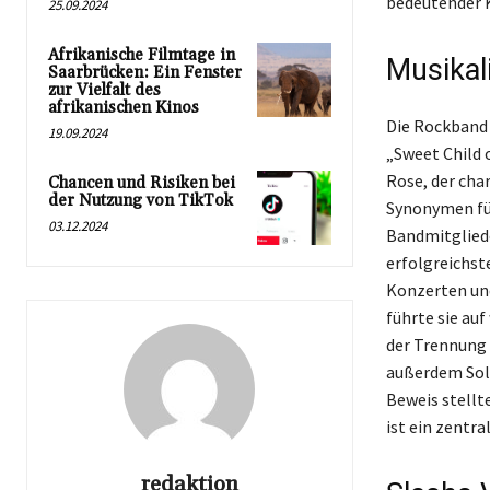
bedeutender 
25.09.2024
Afrikanische Filmtage in
Musikal
Saarbrücken: Ein Fenster
zur Vielfalt des
afrikanischen Kinos
Die Rockband 
19.09.2024
„Sweet Child 
Rose, der cha
Chancen und Risiken bei
der Nutzung von TikTok
Synonymen fü
03.12.2024
Bandmitgliede
erfolgreichst
Konzerten und
führte sie au
der Trennung 
außerdem Solo
Beweis stellt
ist ein zentra
redaktion