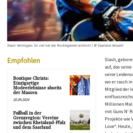
Slash Vermögen: So viel hat der Rocklegende wirklich! | © Saarland Aktuell)
Empfohlen
Slash, gebore
auf, das sein
seine Leidensc
Boutique Christa:
wo er rasch i
Einzigartige
Modeerlebnisse abseits
Mitglied der l
der Massen
einflussreich
20.09.2024
Millionen Mal 
mit Guns N‘ R
Fußball in der
Grenzregion: Vereine
Projekte wie 
zwischen Rheinland-Pfalz
Love“. Heute, 
und dem Saarland