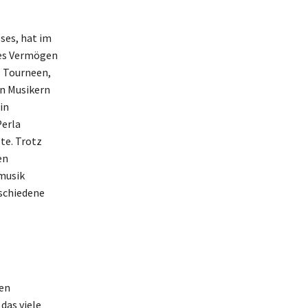
ses, hat im
tes Vermögen
s Tourneen,
n Musikern
in
Perla
te. Trotz
en
kmusik
rschiedene
nen
das viele