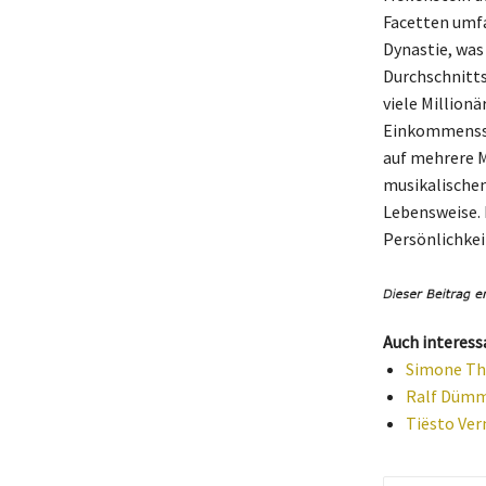
Facetten umfa
Dynastie, was
Durchschnitts
viele Million
Einkommenssch
auf mehrere Mi
musikalischen
Lebensweise. 
Persönlichkei
Auch interess
Simone Tho
Ralf Dümme
Tiësto Ver