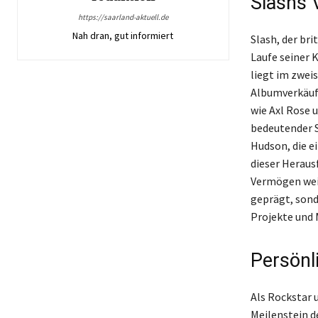
Slashs 
https://saarland-aktuell.de
Nah dran, gut informiert
Slash, der br
Laufe seiner 
liegt im zwei
Albumverkäuf
wie Axl Rose 
bedeutender S
Hudson, die e
dieser Heraus
Vermögen weit
geprägt, sond
Projekte und 
Persönli
Als Rockstar 
Meilenstein d