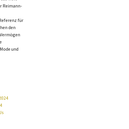
er Reimann-
Referenz für
chen den
n Vermögen
e
 Mode und
2024
4
Js