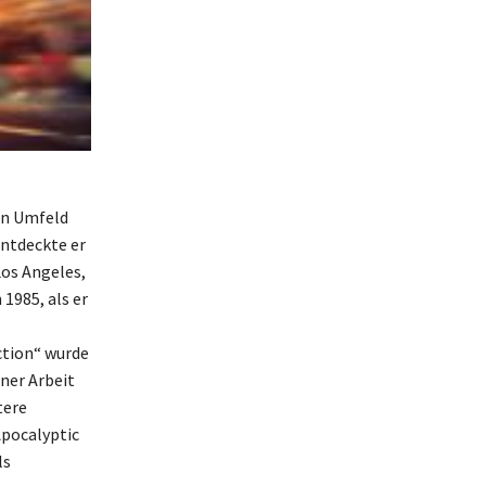
en Umfeld
entdeckte er
Los Angeles,
1985, als er
ction“ wurde
iner Arbeit
tere
Apocalyptic
ls