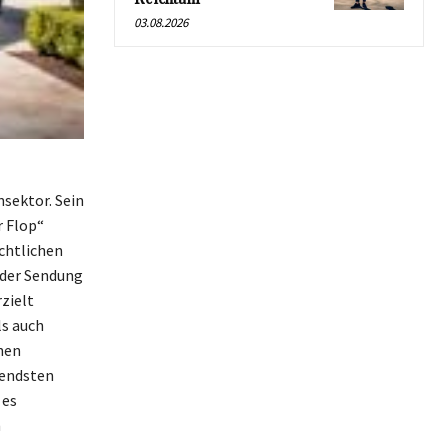
03.08.2026
nsektor. Sein
r Flop“
chtlichen
 der Sendung
zielt
ls auch
nen
gendsten
 es
n