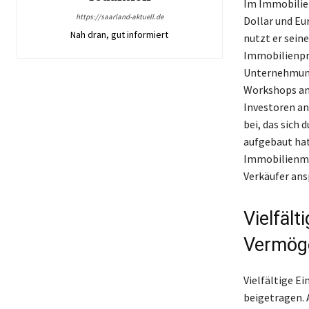
Im Immobilie
https://saarland-aktuell.de
Dollar und Eu
Nah dran, gut informiert
nutzt er sein
Immobilienpro
Unternehmunge
Workshops an,
Investoren a
bei, das sich 
aufgebaut hat
Immobilienmar
Verkäufer ans
Vielfäl
Vermög
Vielfältige 
beigetragen. 