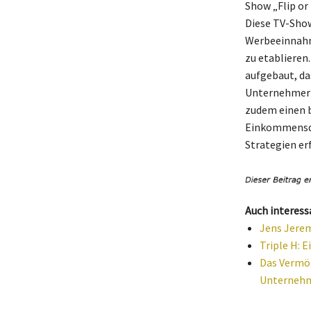
Show „Flip or
Diese TV-Sho
Werbeeinnahme
zu etablieren
aufgebaut, da
Unternehmeris
zudem einen 
Einkommensque
Strategien erf
Auch interess
Jens Jerem
Triple H: 
Das Vermög
Unterneh