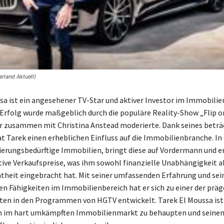
rland Aktuell)
sa ist ein angesehener TV-Star und aktiver Investor im Immobilie
Erfolg wurde maßgeblich durch die populäre Reality-Show „Flip o
er zusammen mit Christina Anstead moderierte. Dank seines beträ
 Tarek einen erheblichen Einfluss auf die Immobilienbranche. In
vierungsbedürftige Immobilien, bringt diese auf Vordermann und er
tive Verkaufspreise, was ihm sowohl finanzielle Unabhängigkeit a
heit eingebracht hat. Mit seiner umfassenden Erfahrung und sei
n Fähigkeiten im Immobilienbereich hat er sich zu einer der prä
ten in den Programmen von HGTV entwickelt. Tarek El Moussa ist
ch im hart umkämpften Immobilienmarkt zu behaupten und seine