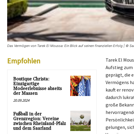
Das Vermögen von Tarek El Moussa: Ein Blick auf seinen finanziellen Erfolg | © Saa
Empfohlen
Tarek El Mous
Aufstieg zum 
geprägt, die 
Boutique Christa:
Vermögens hat
Einzigartige
Modeerlebnisse abseits
kauft er reno
der Massen
dadurch lukra
20.09.2024
große Bekannt
hervorragende
Fußball in der
Grenzregion: Vereine
Persönlichkei
zwischen Rheinland-Pfalz
gelungen, si
und dem Saarland