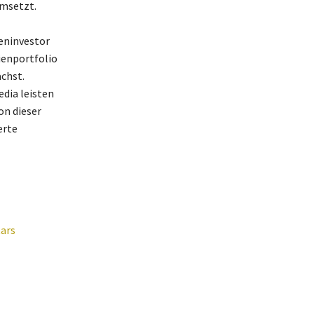
umsetzt.
eninvestor
ienportfolio
chst.
dia leisten
n dieser
erte
tars