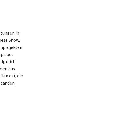
stungen in
Diese Show,
ienprojekten
Episode
olgreich
hmen aus
len dar, die
standen,