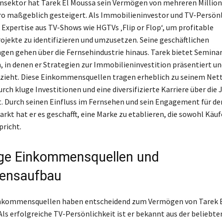
nsektor hat Tarek El Moussa sein Vermögen von mehreren Million
ro maßgeblich gesteigert. Als Immobilieninvestor und TV-Persönl
e Expertise aus TV-Shows wie HGTVs ‚Flip or Flop‘, um profitable
jekte zu identifizieren und umzusetzen. Seine geschäftlichen
n gehen über die Fernsehindustrie hinaus. Tarek bietet Semina
 in denen er Strategien zur Immobilieninvestition präsentiert un
nzieht. Diese Einkommensquellen tragen erheblich zu seinem Ne
durch kluge Investitionen und eine diversifizierte Karriere über die 
. Durch seinen Einfluss im Fernsehen und sein Engagement für de
kt hat er es geschafft, eine Marke zu etablieren, die sowohl Käuf
pricht.
tige Einkommensquellen und
ensaufbau
Einkommensquellen haben entscheidend zum Vermögen von Tarek 
Als erfolgreiche TV-Persönlichkeit ist er bekannt aus der beliebt