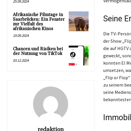
Vermögensaufb
25.09.2024
Afrikanische Filmtage in
Seine E
Saarbrücken: Ein Fenster
zur Vielfalt des
afrikanischen Kinos
Die TV-Persön
19.09.2024
der Show „Fli
die auf HGTV 
Chancen und Risiken bei
der Nutzung von TikTok
geweckt, sond
03.12.2024
konnten El Mo
umsetzen, was
„Flip or Flop
zu seinem bee
seine Mediens
bekanntesten 
Immobil
redaktion