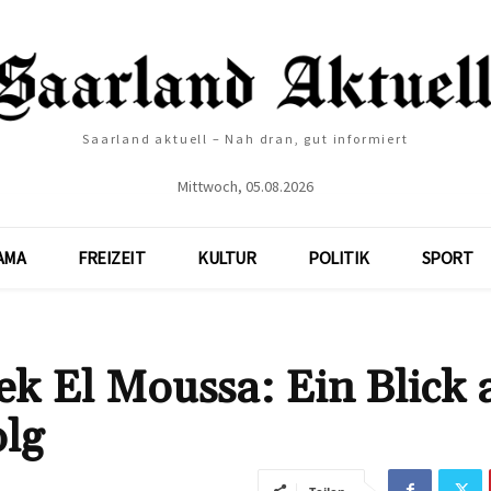
Saarland aktuell – Nah dran, gut informiert
Mittwoch, 05.08.2026
AMA
FREIZEIT
KULTUR
POLITIK
SPORT
k El Moussa: Ein Blick 
olg