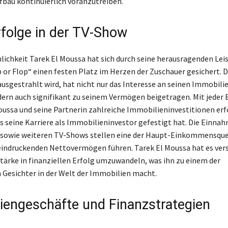
au kontinuierlich voranzutreiben.
rfolge in der TV-Show
lichkeit Tarek El Moussa hat sich durch seine herausragenden Lei
p or Flop“ einen festen Platz im Herzen der Zuschauer gesichert. 
ausgestrahlt wird, hat nicht nur das Interesse an seinen Immobil
ern auch signifikant zu seinem Vermögen beigetragen. Mit jeder 
ussa und seine Partnerin zahlreiche Immobilieninvestitionen erf
 seine Karriere als Immobilieninvestor gefestigt hat. Die Einna
“ sowie weiteren TV-Shows stellen eine der Haupt-Einkommensquel
indruckenden Nettovermögen führen. Tarek El Moussa hat es ver
tärke in finanziellen Erfolg umzuwandeln, was ihn zu einem der
Gesichter in der Welt der Immobilien macht.
iengeschäfte und Finanzstrategien