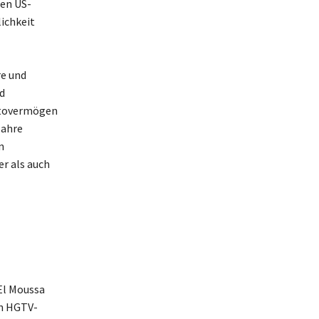
en US-
ichkeit
re und
d
ttovermögen
Jahre
n
er als auch
El Moussa
en HGTV-