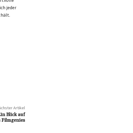
rtvolle
ch jeder
hält.
chster Artikel
in Blick auf
 Filmgenies