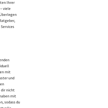
ten Ihrer
 viele
 Überlegen
Ratgeber,
 Services
denden
iduell
ben mit
uster und
nen
dir nicht
 haben mit
n, sodass du