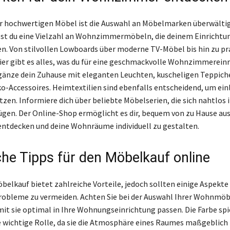
er hochwertigen Möbel ist die Auswahl an Möbelmarken überwältig
t du eine Vielzahl an Wohnzimmermöbeln, die deinem Einrichtun
n. Von stilvollen Lowboards über moderne TV-Möbel bis hin zu pr
hier gibt es alles, was du für eine geschmackvolle Wohnzimmerein
gänze dein Zuhause mit eleganten Leuchten, kuscheligen Teppich
o-Accessoires. Heimtextilien sind ebenfalls entscheidend, um ei
zen. Informiere dich über beliebte Möbelserien, die sich nahtlos i
fügen. Der Online-Shop ermöglicht es dir, bequem von zu Hause aus
ntdecken und deine Wohnräume individuell zu gestalten.
che Tipps für den Möbelkauf online
belkauf bietet zahlreiche Vorteile, jedoch sollten einige Aspekte
obleme zu vermeiden. Achten Sie bei der Auswahl Ihrer Wohnmöbe
mit sie optimal in Ihre Wohnungseinrichtung passen. Die Farbe spi
e wichtige Rolle, da sie die Atmosphäre eines Raumes maßgeblich 