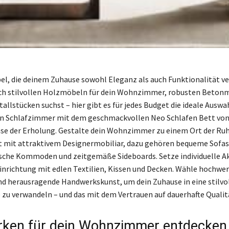
l, die deinem Zuhause sowohl Eleganz als auch Funktionalität ve
ach stilvollen Holzmöbeln für dein Wohnzimmer, robusten Beton
llstücken suchst – hier gibt es für jedes Budget die ideale Auswah
n Schlafzimmer mit dem geschmackvollen Neo Schlafen Bett von 
se der Erholung. Gestalte dein Wohnzimmer zu einem Ort der Ru
 mit attraktivem Designermobiliar, dazu gehören bequeme Sofas, 
ische Kommoden und zeitgemäße Sideboards. Setze individuelle A
inrichtung mit edlen Textilien, Kissen und Decken. Wähle hochwer
nd herausragende Handwerkskunst, um dein Zuhause in eine stilvo
zu verwandeln – und das mit dem Vertrauen auf dauerhafte Qualit
ken für dein Wohnzimmer entdecken