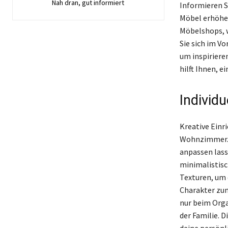
Nah dran, gut informiert
Informieren Si
Möbel erhöhe
Möbelshops, w
Sie sich im V
um inspiriere
hilft Ihnen, 
Individ
Kreative Einr
Wohnzimmer. I
anpassen lass
minimalistisc
Texturen, um 
Charakter zum
nur beim Orga
der Familie. 