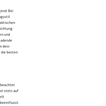
end. Bei
gsstil
aktischen
richtung
en und
nladende
n dein
 die besten
 beachtet
l stets auf
elt
beeinflusst.