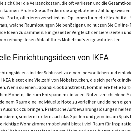
e sich über die Versandkosten, die oft variieren und die Gesamtkos
n können. Prüfen Sie außerdem die angebotenen Zahlungsweisen –
ie Porta, offerieren verschiedene Optionen für mehr Flexibilität.
oraus, welche Raumlösungen Sie benötigen und nutzen Sie Online-
nde Ideen zu sammeln. Ein gezielter Vergleich der Lieferzeiten und
einen reibungslosen Ablauf Ihres Möbelkaufs zu gewährleisten.
uelle Einrichtungsideen von IKEA
ichtungsideen sind der Schlüssel zu einem persönlichen und einla
KEA bietet eine Vielzahl von Möbelstücken, die sich perfekt indiv
en. Wenn du einen Japandi-Look anstrebst, kombiniere helle Far
hen Möbeln, die zum Entspannen einladen. Nutze verschiedene M
deinem Raum eine individuelle Note zu verleihen und deinen eige
 Ausdruck zu bringen. Praktische Aufbewahrungslösungen helfen 
nisieren, sondern fördern auch das Spielen und gemeinsam Spaß
Die richtige Wohnzimmermöbelwahl bietet viel Raum für Inspiratio