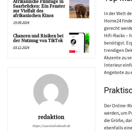
Afrikanische Filmtage in
Saarbrücken: Ein Fenster
zur Vielfalt des
In der Welt d
afrikanischen Kinos
Home24 findes
19.09.2024
gerecht werde
Hifi-Racks – 
Chancen und Risiken bei
der Nutzung von TikTok
benötigst. Er
03.12.2024
trendigen Dek
Akzente zu set
Interieur ein
Angebote zu e
Praktis
Der Online-Mö
werden, um Pr
redaktion
die Größe, da
https://saarland-aktuell.de
ebenfalls ein