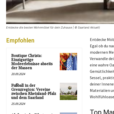
Entdecke die besten Wohnmöbel für dein Zuhause | © Saarland Aktuell)
Empfohlen
Entdecke Möbe
Egal ob du n
modernen Meta
Boutique Christa:
Verwandle dei
Einzigartige
Modeerlebnisse abseits
eine wahre Oa
der Massen
Gemütlichkeit
20.09.2024
Sessel, prakt
deiner Innene
Fußball in der
Grenzregion: Vereine
Materialien u
zwischen Rheinland-Pfalz
Wohlfühloase 
und dem Saarland
25.09.2024
Top Mar