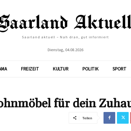
Saarland aktuell – Nah dran, gut informiert
Dienstag, 04.08.2026
AMA
FREIZEIT
KULTUR
POLITIK
SPORT
ohnmöbel für dein Zuha
Teilen