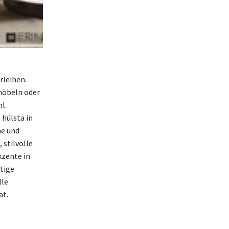
rleihen.
möbeln oder
l.
hülsta in
he und
stilvolle
kzente in
tige
lle
ät.