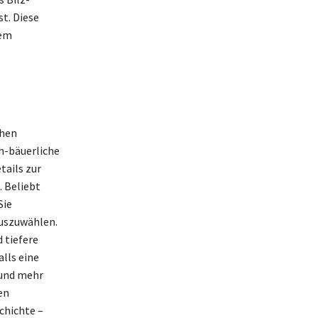
t. Diese
nem
chen
ch-bäuerliche
tails zur
 Beliebt
Sie
uszuwählen.
 tiefere
lls eine
 und mehr
en
chichte –