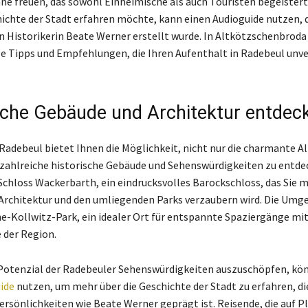
ne freuen, das sowohl Einheimische als auch Touristen begeister
hichte der Stadt erfahren möchte, kann einen Audioguide nutzen, d
Historikerin Beate Werner erstellt wurde. In Altkötzschenbroda
le Tipps und Empfehlungen, die Ihren Aufenthalt in Radebeul unve
sche Gebäude und Architektur entdec
 Radebeul bietet Ihnen die Möglichkeit, nicht nur die charmante Al
zahlreiche historische Gebäude und Sehenswürdigkeiten zu entdec
 Schloss Wackerbarth, ein eindrucksvolles Barockschloss, das Sie m
Architektur und den umliegenden Parks verzaubern wird. Die Umg
e-Kollwitz-Park, ein idealer Ort für entspannte Spaziergänge mit 
 der Region.
Potenzial der Radebeuler Sehenswürdigkeiten auszuschöpfen, kön
ide
nutzen, um mehr über die Geschichte der Stadt zu erfahren, di
rsönlichkeiten wie Beate Werner geprägt ist. Reisende, die auf 