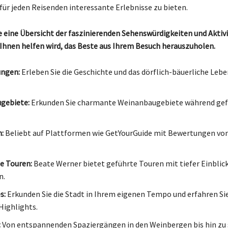
für jeden Reisenden interessante Erlebnisse zu bieten.
ie eine Übersicht der faszinierenden Sehenswürdigkeiten und Aktivi
 Ihnen helfen wird, das Beste aus Ihrem Besuch herauszuholen.
ungen:
Erleben Sie die Geschichte und das dörflich-bäuerliche Lebe
gebiete:
Erkunden Sie charmante Weinanbaugebiete während gef
:
Beliebt auf Plattformen wie GetYourGuide mit Bewertungen vo
e Touren:
Beate Werner bietet geführte Touren mit tiefer Einblick
n.
s:
Erkunden Sie die Stadt in Ihrem eigenen Tempo und erfahren Si
Highlights.
:
Von entspannenden Spaziergängen in den Weinbergen bis hin z