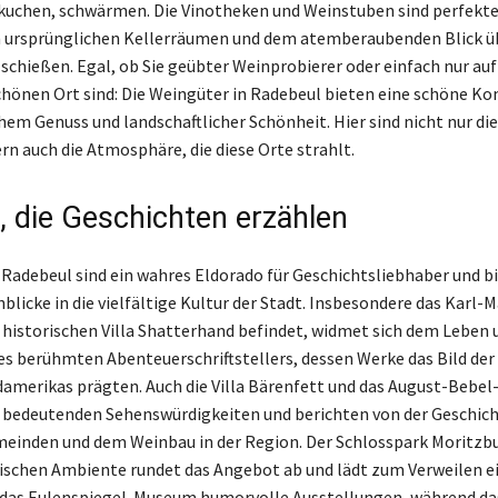
uchen, schwärmen. Die Vinotheken und Weinstuben sind perfekte
 ursprünglichen Kellerräumen und dem atemberaubenden Blick üb
schießen. Egal, ob Sie geübter Weinprobierer oder einfach nur auf
hönen Ort sind: Die Weingüter in Radebeul bieten eine schöne K
hem Genuss und landschaftlicher Schönheit. Hier sind nicht nur di
rn auch die Atmosphäre, die diese Orte strahlt.
 die Geschichten erzählen
 Radebeul sind ein wahres Eldorado für Geschichtsliebhaber und b
blicke in die vielfältige Kultur der Stadt. Insbesondere das Karl
er historischen Villa Shatterhand befindet, widmet sich dem Leben 
s berühmten Abenteuerschriftstellers, dessen Werke das Bild der
amerikas prägten. Auch die Villa Bärenfett und das August-Bebel
 bedeutenden Sehenswürdigkeiten und berichten von der Geschich
einden und dem Weinbau in der Region. Der Schlosspark Moritzb
schen Ambiente rundet das Angebot ab und lädt zum Verweilen ei
 das Eulenspiegel-Museum humorvolle Ausstellungen, während das