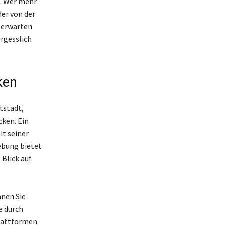
t. Wer mehr
er von der
 erwarten
rgesslich
ken
tstadt,
ken. Ein
it seiner
ebung bietet
Blick auf
nen Sie
e durch
Plattformen