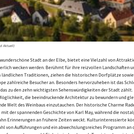
d Aktuell)
wunderschöne Stadt an der Elbe, bietet eine Vielzahl von Attrakti
herlich wecken werden. Berühmt für ihre reizvollen Landschaften u
 ländlichen Traditionen, ziehen die historischen Dorfplätze sowie
pe zahlreiche Besucher an. Besonders hervorzuheben ist das Schl
das zu den zehn wichtigsten Sehenswürdigkeiten der Stadt zählt.
 Möglichkeit, die beeindruckende Architektur zu bewundern und glei
ende Welt des Weinbaus einzutauchen. Der historische Charme Rad
h mit der spannenden Geschichte von Karl May, während die nostal
n Erinnerungen an frühere Zeiten weckt. Kulturinteressierte kö
zahl von Aufführungen und ein abwechslungsreiches Programm an 