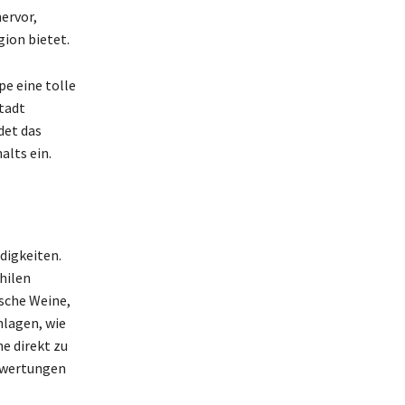
ervor,
ion bietet.
e eine tolle
tadt
det das
alts ein.
digkeiten.
hilen
sche Weine,
nlagen, wie
ne direkt zu
Bewertungen