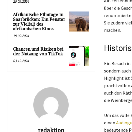
Air-Felsenbüh
25.09.2024
über die Gesc
Afrikanische Filmtage in
renommierten 
Saarbrücken: Ein Fenster
Sie zudem vie
zur Vielfalt des
afrikanischen Kinos
machen.
19.09.2024
Histori
Chancen und Risiken bei
der Nutzung von TikTok
03.12.2024
Ein Besuch in
sondern auch 
Highlight ist
prachtvollen 
auch den Käth
die Weinberge
Um das volle 
einen
Audiogu
redaktion
bedeutende Pe