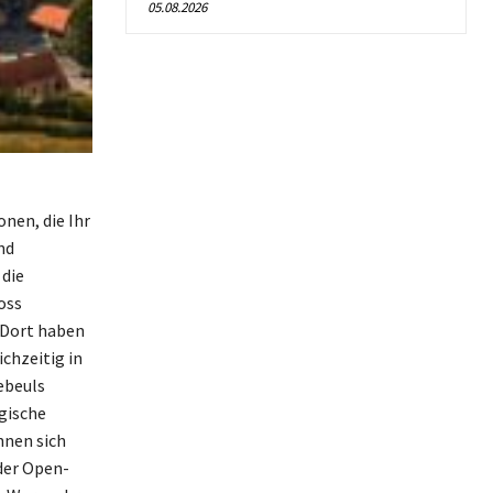
05.08.2026
onen, die Ihr
nd
 die
oss
 Dort haben
chzeitig in
ebeuls
gische
nnen sich
der Open-