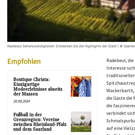
Radebeul Sehenswürdigkeiten: Entdecken Sie die Highlights der Stadt | © Saarlan
Empfohlen
Radebeul, die 
Interesse sic
traditionellen
Boutique Christa:
Spitzhaustrep
Einzigartige
Modeerlebnisse abseits
Wackerbarth, 
der Massen
die Gäste die
20.09.2024
die faszinier
verbindet sic
Fußball in der
Grenzregion: Vereine
Schmalspurbah
zwischen Rheinland-Pfalz
auf eine Viel
und dem Saarland