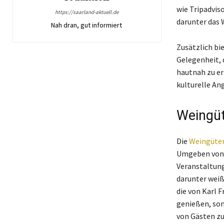
wie Tripadvis
https://saarland-aktuell.de
darunter das 
Nah dran, gut informiert
Zusätzlich bi
Gelegenheit, 
hautnah zu er
kulturelle An
Weingüt
Die
Weingüte
Umgeben von m
Veranstaltung
darunter weiß
die von Karl F
genießen, son
von Gästen zu 