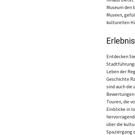
Museum den be
Museen, gefü
kulturellen H
Erlebni
Entdecken Sie
Stadtführunge
Leben der Reg
Geschichte R
sind auch die
Bewertungen 
Touren, die v
Einblicke in 
hervorragende
über die kult
Spaziergang d