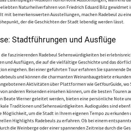
liebten Naturheilverfahren von Friedrich Eduard Bilz gewidmet is
llt mit bemerkenswerten Ausstellungen, machen Radebeul zu ei
öhepunkt, der die Geschichten der Stadt lebendig werden lässt.
sse: Stadtführungen und Ausflüge
 die faszinierenden Radebeul Sehenswürdigkeiten bei erlebnisrei
n und Ausflügen, die auf die vielfältige Geschichte und das dörfli
ion eingehen. Bei einer geführten Tour erfahren Sie spannende De
adebeuls und können die charmanten Weinanbaugebiete erkunden.
 angebotenen Aktivitäten über Plattformen wie GetYourGuide, wo 
von anderen Reisenden einsehen können, um die besten Touren a
on Beate Werner geleitet werden, bieten eine persönliche Note und
lokale Traditionen und Sehenswürdigkeiten. Audioguides sind ebenfa
 Möglichkeit, um die Stadt in Ihrem eigenen Tempo zu erkunden
urellen Highlights Radebeuls zu erfahren. Ob bei einem entspannt
urch die Weinberge oder einer spannenden Zeitreise durch die Ges