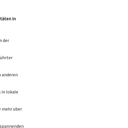
täten in
n der
ührter
n anderen
 in lokale
e mehr über
u spannenden