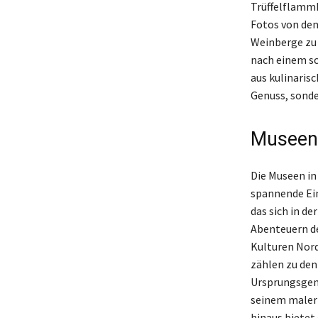
Trüffelflammk
Fotos von den
Weinberge zu 
nach einem sc
aus kulinarisc
Genuss, sonde
Museen,
Die Museen in
spannende Ein
das sich in d
Abenteuern de
Kulturen Nord
zählen zu den
Ursprungsgem
seinem maleri
hinaus bietet