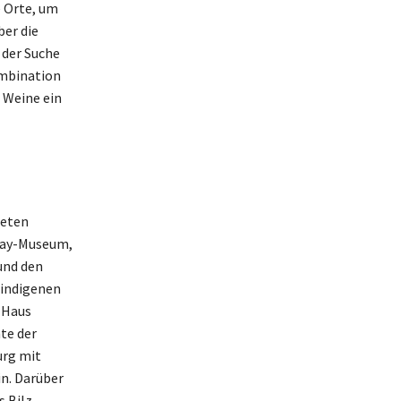
 Orte, um
er die
 der Suche
ombination
e Weine ein
ieten
-May-Museum,
und den
 indigenen
-Haus
te der
urg mit
n. Darüber
 Bilz-