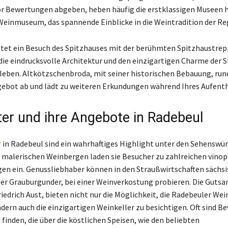
or Bewertungen abgeben, heben häufig die erstklassigen Museen h
Weinmuseum, das spannende Einblicke in die Weintradition der Reg
etet ein Besuch des Spitzhauses mit der berühmten Spitzhaustrepp
die eindrucksvolle Architektur und den einzigartigen Charme der S
leben. Altkötzschenbroda, mit seiner historischen Bebauung, run
gebot ab und lädt zu weiteren Erkundungen während Ihres Aufenth
er und ihre Angebote in Radebeul
r
in Radebeul sind ein wahrhaftiges Highlight unter den Sehenswür
alerischen Weinbergen laden sie Besucher zu zahlreichen vinop
en ein. Genussliebhaber können in den Straußwirtschaften sächsi
er Grauburgunder, bei einer Weinverkostung probieren. Die Gutsa
riedrich Aust, bieten nicht nur die Möglichkeit, die Radebeuler Wei
dern auch die einzigartigen Weinkeller zu besichtigen. Oft sind 
finden, die über die köstlichen Speisen, wie den beliebten