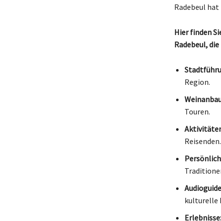
Radebeul hat 
Hier finden S
Radebeul, die
Stadtführ
Region.
Weinanbau
Touren.
Aktivitäten
Reisenden.
Persönlich
Traditione
Audioguide
kulturelle 
Erlebnisse