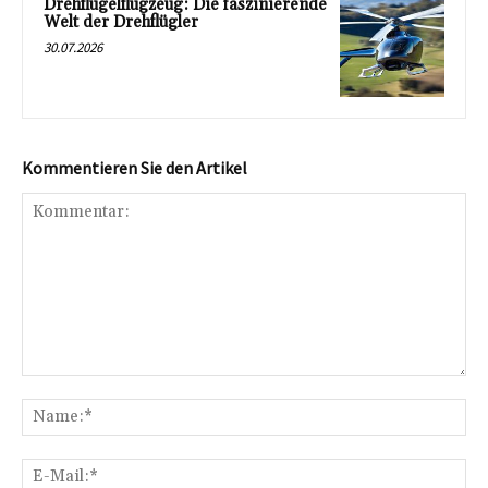
Drehflügelflugzeug: Die faszinierende
Welt der Drehflügler
30.07.2026
Kommentieren Sie den Artikel
Kommentar:
Na
E-