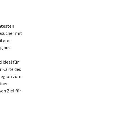
ntesten
Besucher mit
iterer
ng aus
 ideal für
r Karte des
 Region zum
iner
en Ziel für