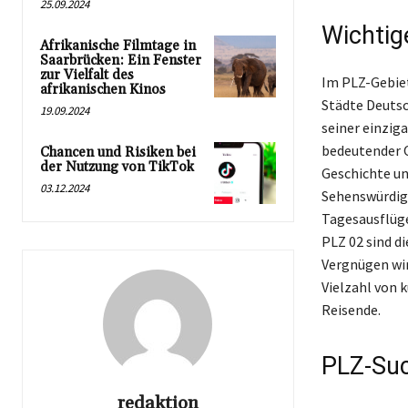
25.09.2024
Wichtig
Afrikanische Filmtage in
Saarbrücken: Ein Fenster
zur Vielfalt des
Im PLZ-Gebiet
afrikanischen Kinos
Städte Deutsc
19.09.2024
seiner einzig
bedeutender O
Chancen und Risiken bei
der Nutzung von TikTok
Geschichte un
03.12.2024
Sehenswürdigk
Tagesausflüge 
PLZ 02 sind d
Vergnügen wir
Vielzahl von 
Reisende.
PLZ-Suc
redaktion