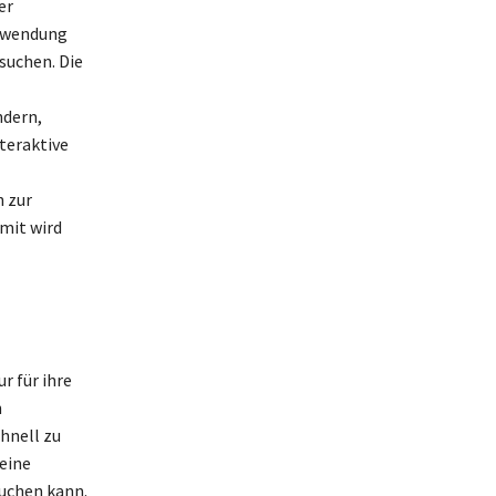
er
Anwendung
suchen. Die
ndern,
teraktive
 zur
mit wird
r für ihre
n
hnell zu
 eine
uchen kann.