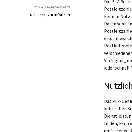
Die PLZ-Suche 
https://saarland-aktuell.de
Postleitzahle
Nah dran, gut informiert
können Nutzer
Datenbank en
Postleitzahle
einschließlic
Postleitzahle
verschiedenen
Verfügung, um
jeder schnell
Nützlic
Das PLZ-Gebie
kulturellen S
Dienstleistun
finden, kann d
umfassende Da