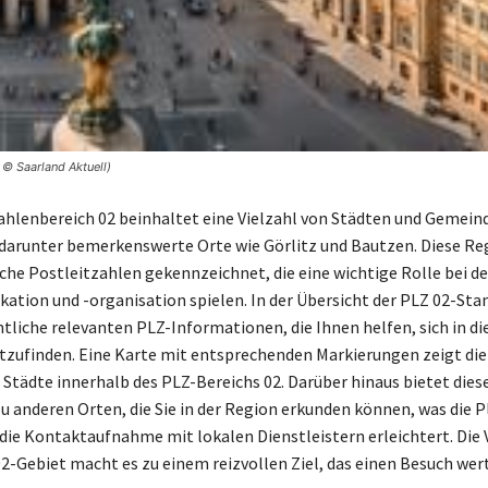
 © Saarland Aktuell)
ahlenbereich 02 beinhaltet eine Vielzahl von Städten und Gemein
darunter bemerkenswerte Orte wie Görlitz und Bautzen. Diese Reg
sche Postleitzahlen gekennzeichnet, die eine wichtige Rolle bei de
ikation und -organisation spielen. In der Übersicht der PLZ 02-Sta
mtliche relevanten PLZ-Informationen, die Ihnen helfen, sich in d
tzufinden. Eine Karte mit entsprechenden Markierungen zeigt di
 Städte innerhalb des PLZ-Bereichs 02. Darüber hinaus bietet dies
u anderen Orten, die Sie in der Region erkunden können, was die P
die Kontaktaufnahme mit lokalen Dienstleistern erleichtert. Die V
2-Gebiet macht es zu einem reizvollen Ziel, das einen Besuch wert 