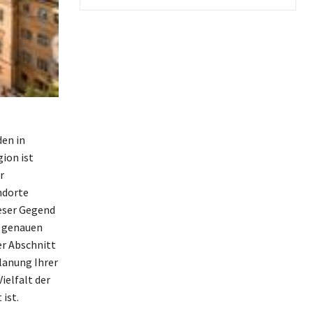
den in
ion ist
r
ndorte
ieser Gegend
e genauen
er Abschnitt
lanung Ihrer
ielfalt der
ist.