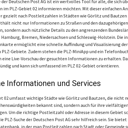
der Deutschen Post AG ist ein wertvolles Tool für alle, die sich üb
n im PLZ-Gebiet 02 informieren möchten. Mit dieser einfachen 
 gezielt nach Postleitzahlen in Städten wie Görlitz und Bautzen 
thält nicht nur Informationen zu Straßen und den dazugehörigen
n, sondern auch nützliche Details zu den angrenzenden Bundeslä
h Hamburg, Bremen, Niedersachsen und Schleswig-Holstein. Die in
nkarte ermöglicht eine schnelle Auffindung und Visualisierung der
 PLZ-Gebiete. Zudem stehen die PLZ-MiniApp und ein Telefonbuch
 eine Live-Vorschau der gesuchten Informationen zu erhalten. Da
 fündig und kann sich umfassend im PLZ 02-Gebiet orientieren.
he Informationen und Services
t 02 umfasst wichtige Städte wie Görlitz und Bautzen, die nicht nu
ehenswürdigkeiten bekannt sind, sondern auch für ihre vielfältige
gen. Um die richtige Postleitzahl oder Adresse in diesem Gebiet sc
ie PLZ-Suche der Deutschen Post AG sehr hilfreich sein. Sie bietet
tenbank, in der man Postleitzahlen nach Stadt oder Gemeinde s