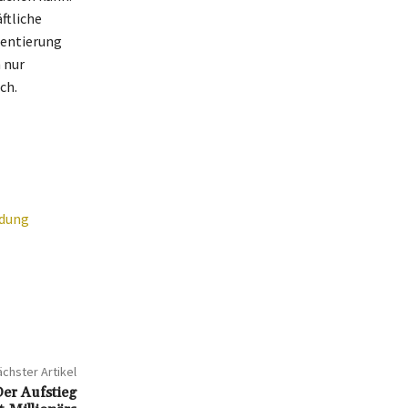
ftliche
ientierung
 nur
ch.
ndung
chster Artikel
er Aufstieg