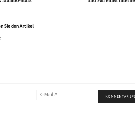
s Mambo-Stars
und Fall eines Interne
 Sie den Artikel
Name:*
E-
Mail:*