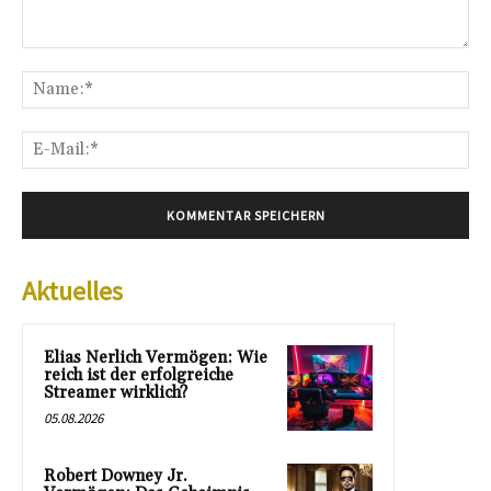
Kommentar:
Na
E-
Mai
Aktuelles
Elias Nerlich Vermögen: Wie
reich ist der erfolgreiche
Streamer wirklich?
05.08.2026
Robert Downey Jr.