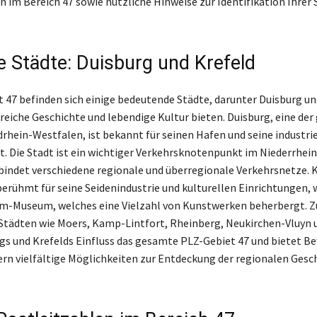
n im Bereich 47 sowie nützliche Hinweise zur Identifikation Ihrer
e Städte: Duisburg und Krefeld
 47 befinden sich einige bedeutende Städte, darunter Duisburg un
 reiche Geschichte und lebendige Kultur bieten. Duisburg, eine de
drhein-Westfalen, ist bekannt für seinen Hafen und seine industrie
. Die Stadt ist ein wichtiger Verkehrsknotenpunkt im Niederrhei
indet verschiedene regionale und überregionale Verkehrsnetze. K
berühmt für seine Seidenindustrie und kulturellen Einrichtungen, 
lm-Museum, welches eine Vielzahl von Kunstwerken beherbergt.
Städten wie Moers, Kamp-Lintfort, Rheinberg, Neukirchen-Vluyn 
gs und Krefelds Einfluss das gesamte PLZ-Gebiet 47 und bietet 
rn vielfältige Möglichkeiten zur Entdeckung der regionalen Gesc