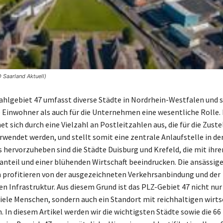
 Saarland Aktuell)
ahlgebiet 47 umfasst diverse Städte in Nordrhein-Westfalen und s
e Einwohner als auch für die Unternehmen eine wesentliche Rolle. 
t sich durch eine Vielzahl an Postleitzahlen aus, die für die Zust
wendet werden, und stellt somit eine zentrale Anlaufstelle in 
s hervorzuheben sind die Städte Duisburg und Krefeld, die mit ih
nteil und einer blühenden Wirtschaft beeindrucken. Die ansässig
profitieren von der ausgezeichneten Verkehrsanbindung und der
n Infrastruktur. Aus diesem Grund ist das PLZ-Gebiet 47 nicht nur
iele Menschen, sondern auch ein Standort mit reichhaltigen wirts
. In diesem Artikel werden wir die wichtigsten Städte sowie die 66