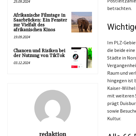
Postleitzahle
25.09.2024
betrachten.
Afrikanische Filmtage in
Saarbrücken: Ein Fenster
zur Vielfalt des
Wichtig
afrikanischen Kinos
19.09.2024
Im PLZ-Gebiet
die beide eine
Chancen und Risiken bei
der Nutzung von TikTok
Städte in Nor
03.12.2024
Vergangenheit
Raum und verb
hingegen ist 
Kaiser-Wilhe
mit weiteren 
prägt Duisbur
sowie Besuche
Kultur.
redaktion