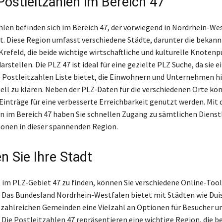
Postleitzahlen im Bereich 47
hlen befinden sich im Bereich 47, der vorwiegend in Nordrhein-We
st. Diese Region umfasst verschiedene Städte, darunter die bekan
Krefeld, die beide wichtige wirtschaftliche und kulturelle Knotenp
rstellen. Die PLZ 47 ist ideal für eine gezielte PLZ Suche, da sie e
Postleitzahlen Liste bietet, die Einwohnern und Unternehmen hilf
ell zu klären. Neben der PLZ-Daten für die verschiedenen Orte kö
inträge für eine verbesserte Erreichbarkeit genutzt werden. Mit 
n im Bereich 47 haben Sie schnellen Zugang zu sämtlichen Diens
onen in dieser spannenden Region.
n Sie Ihre Stadt
 im PLZ-Gebiet 47 zu finden, können Sie verschiedene Online-Tool
 Das Bundesland Nordrhein-Westfalen bietet mit Städten wie Dui
 zahlreichen Gemeinden eine Vielzahl an Optionen für Besucher u
 Die Postleitzahlen 47 repräsentieren eine wichtige Region, die 