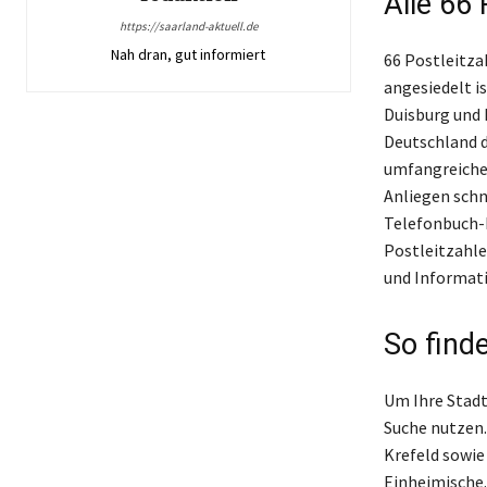
Alle 66 
https://saarland-aktuell.de
Nah dran, gut informiert
66 Postleitza
angesiedelt i
Duisburg und 
Deutschland da
umfangreiche 
Anliegen schn
Telefonbuch-E
Postleitzahle
und Informati
So finde
Um Ihre Stadt
Suche nutzen.
Krefeld sowie
Einheimische.