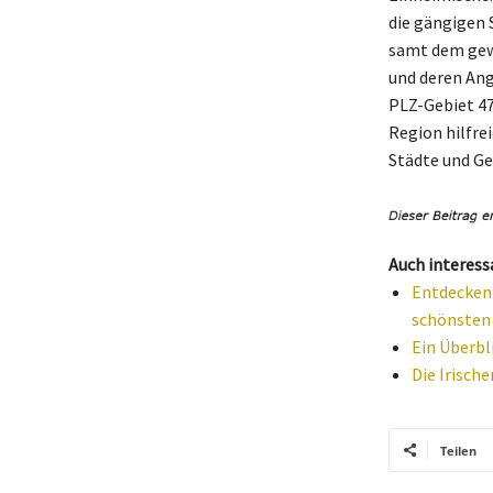
die gängigen 
samt dem gew
und deren Ang
PLZ-Gebiet 47
Region hilfre
Städte und Ge
Auch interess
Entdecken S
schönsten 
Ein Überbl
Die Irische
Teilen