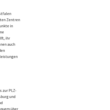
stfalen
nten Zentren
unkte in
ine
t, ihr
nnen auch
den
tleistungen
s zur PLZ-
sburg und
nd
bequem über