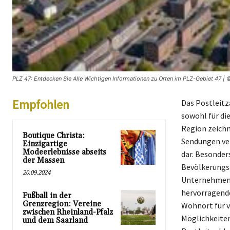
PLZ 47: Entdecken Sie Alle Wichtigen Informationen zu Orten im PLZ-Gebiet 47 | ©
Empfohlen
Das Postleitz
sowohl für di
Region zeichne
Boutique Christa:
Sendungen ver
Einzigartige
Modeerlebnisse abseits
dar. Besonder
der Massen
Bevölkerungsa
20.09.2024
Unternehmen 
hervorragende
Fußball in der
Grenzregion: Vereine
Wohnort für v
zwischen Rheinland-Pfalz
Möglichkeiten
und dem Saarland