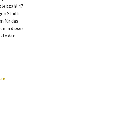
leitzahl 47
gen Städte
n für das
en in dieser
kte der
den