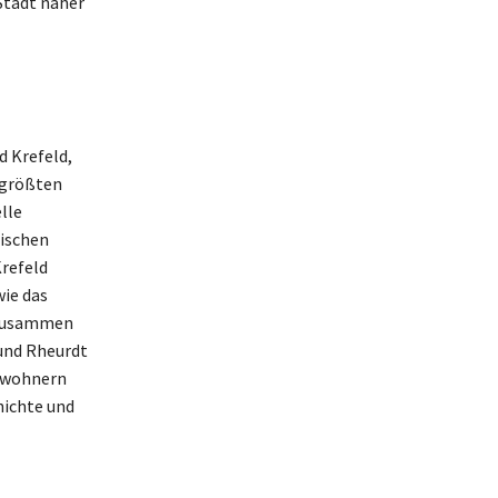
 Stadt näher
d Krefeld,
r größten
lle
nischen
refeld
wie das
 Zusammen
und Rheurdt
Bewohnern
hichte und