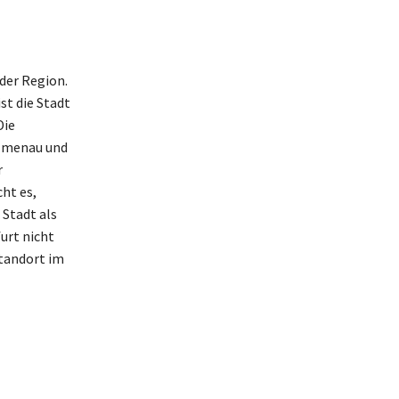
 der Region.
st die Stadt
Die
Ilmenau und
r
ht es,
Stadt als
urt nicht
tandort im