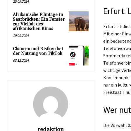
25.09.2024
Erfurt:
Afrikanische Filmtage in
Saarbrücken: Ein Fenster
zur Vielfalt des
Erfurt ist die
afrikanischen Kinos
Mit einer Ein
19.09.2024
ein bedeutend
Telefonvorwah
Chancen und Risiken bei
der Nutzung von TikTok
Sömmerda rele
03.12.2024
Telefonverbin
wichtige Verk
Knotenpunkt fü
nur ein kultu
Freistaat Thü
Wer nut
Die Vorwahl 
redaktion