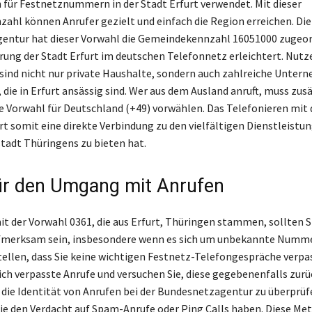
 für Festnetznummern in der Stadt Erfurt verwendet. Mit dieser
ahl können Anrufer gezielt und einfach die Region erreichen. Die
entur hat dieser Vorwahl die Gemeindekennzahl 16051000 zugeor
erung der Stadt Erfurt im deutschen Telefonnetz erleichtert. Nutz
sind nicht nur private Haushalte, sondern auch zahlreiche Unter
 die in Erfurt ansässig sind. Wer aus dem Ausland anruft, muss zusä
e Vorwahl für Deutschland (+49) vorwählen. Das Telefonieren mit
t somit eine direkte Verbindung zu den vielfältigen Dienstleistung
adt Thüringens zu bieten hat.
ür den Umgang mit Anrufen
it der Vorwahl 0361, die aus Erfurt, Thüringen stammen, sollten S
fmerksam sein, insbesondere wenn es sich um unbekannte Numme
ellen, dass Sie keine wichtigen Festnetz-Telefongespräche verpa
sich verpasste Anrufe und versuchen Sie, diese gegebenenfalls zurü
, die Identität von Anrufen bei der Bundesnetzagentur zu überprüf
ie den Verdacht auf Spam-Anrufe oder Ping Calls haben. Diese Me