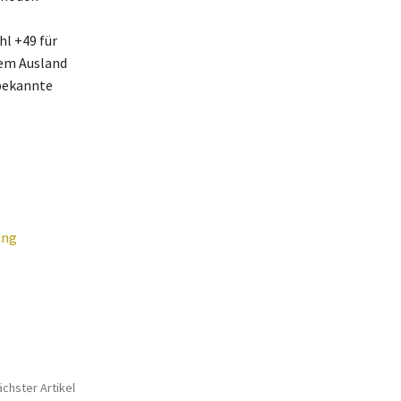
l +49 für
dem Ausland
nbekannte
ing
chster Artikel