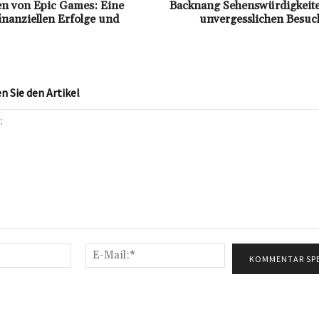
n von Epic Games: Eine
Backnang Sehenswürdigkeite
inanziellen Erfolge und
unvergesslichen Besuc
 Sie den Artikel
Name:*
E-
Mail:*