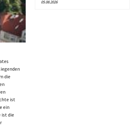
05.08.2026
aates
mliegenden
m die
hen
ren
hte ist
e ein
ist die
r