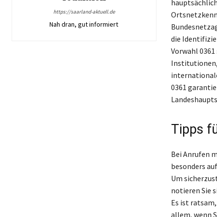
hauptsächlich
https://saarland-aktuell.de
Ortsnetzkennz
Nah dran, gut informiert
Bundesnetzag
die Identifizi
Vorwahl 0361 
Institutionen,
international
0361 garantier
Landeshauptst
Tipps f
Bei Anrufen m
besonders au
Um sicherzust
notieren Sie 
Es ist ratsam
allem, wenn S