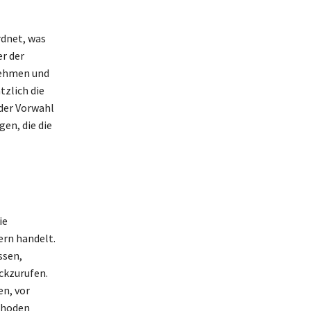
dnet, was
er der
nehmen und
tzlich die
 der Vorwahl
en, die die
ie
rn handelt.
ssen,
ckzurufen.
en, vor
thoden