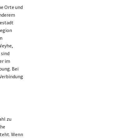
he Orte und
anderem
sestadt
Region
en
Weyhe,
 sind
er im
bung. Bei
 Verbindung
ahl zu
che
steht. Wenn