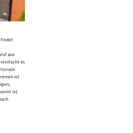
 findet
ruf aus
ereinfacht es
ationale
Bremen ist
ngen,
annt ist.
nach