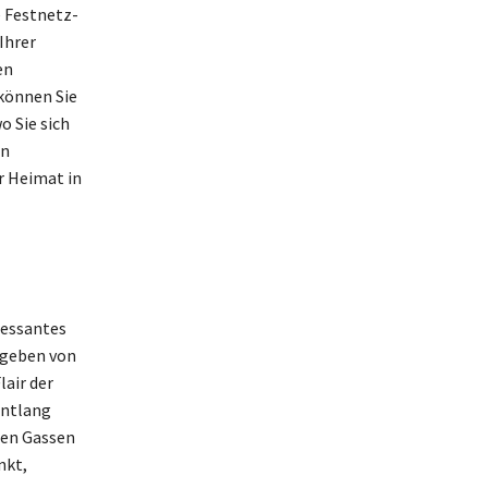
e Festnetz-
Ihrer
en
 können Sie
o Sie sich
en
r Heimat in
ressantes
mgeben von
lair der
entlang
gen Gassen
nkt,