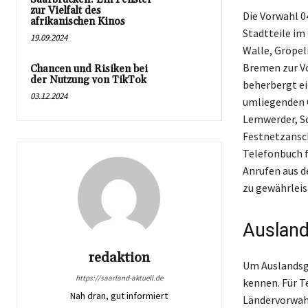
zur Vielfalt des
Die Vorwahl 0
afrikanischen Kinos
Stadtteile im
19.09.2024
Walle, Gröpel
Bremen zur Vo
Chancen und Risiken bei
der Nutzung von TikTok
beherbergt ei
03.12.2024
umliegenden G
Lemwerder, Sc
Festnetzansch
Telefonbuch 
Anrufen aus d
zu gewährleis
Auslan
redaktion
Um Auslandsge
https://saarland-aktuell.de
kennen. Für T
Nah dran, gut informiert
Ländervorwahl