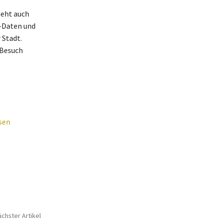
teht auch
r-Daten und
 Stadt.
 Besuch
sen
chster Artikel