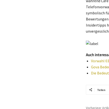
während Café S
Telefonvorwah
symbolisch fü
Bewertungen v
Insidertipps 
unvergesslich
Auch interess
Vorwahl 03
Gova Bedeu
Die Bedeut
Teilen
Vorheriger Artik