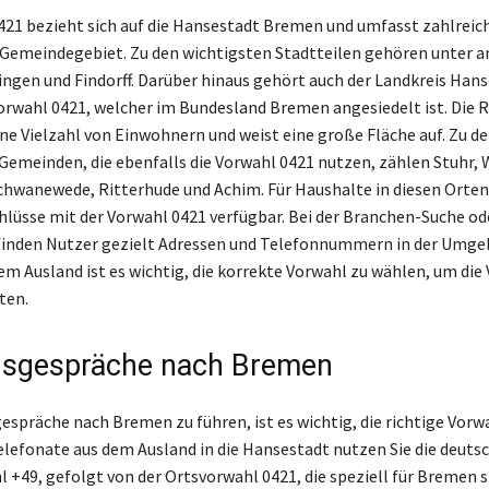
421 bezieht sich auf die Hansestadt Bremen und umfasst zahlreic
 Gemeindegebiet. Zu den wichtigsten Stadtteilen gehören unter 
ingen und Findorff. Darüber hinaus gehört auch der Landkreis Han
rwahl 0421, welcher im Bundesland Bremen angesiedelt ist. Die 
ne Vielzahl von Einwohnern und weist eine große Fläche auf. Zu d
emeinden, die ebenfalls die Vorwahl 0421 nutzen, zählen Stuhr, 
hwanewede, Ritterhude und Achim. Für Haushalte in diesen Orten
lüsse mit der Vorwahl 0421 verfügbar. Bei der Branchen-Suche od
finden Nutzer gezielt Adressen und Telefonnummern in der Umge
em Ausland ist es wichtig, die korrekte Vorwahl zu wählen, um die
ten.
dsgespräche nach Bremen
spräche nach Bremen zu führen, ist es wichtig, die richtige Vorw
elefonate aus dem Ausland in die Hansestadt nutzen Sie die deuts
 +49, gefolgt von der Ortsvorwahl 0421, die speziell für Bremen 