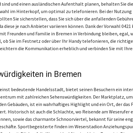
d sind und einen ausländischen Aufenthalt planen, behalten Sie di
ahl im Hinterkopf, um optimal zu telefonieren. Bei der Nutzung 
lten Sie sicherstellen, dass Sie sich über die anfallenden Gebühr
da diese je nach Anbieter variieren können. Dank der Vorwahl 0421
mit Freunden und Familie in Bremen in Verbindung bleiben, egal, w
, ob Sie im Festnetz oder über Ihr Handy telefonieren, die richtig
eichtern die Kommunikation erheblich und verbinden Sie mit Ihre
ürdigkeiten in Bremen
einst bedeutende Handelsstadt, bietet seinen Besuchern ein inte
Zentrum mit zahlreichen Sehenswürdigkeiten. Der Marktplatz, u
n Gebäuden, ist ein wahrhaftiges Highlight und ein Ort, der das F
ert. Historisch ist auch die Schlachte, wo Reisende am Weserufer 
nnen, sowie das charmante Schnoorviertel, bekannt für seine en
eschäfte. Sportbegeisterte finden im Weserstadion Anziehungspu