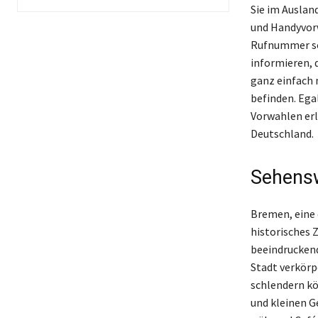
Sie im Auslan
und Handyvorw
Rufnummer sol
informieren, 
ganz einfach 
befinden. Egal
Vorwahlen erl
Deutschland.
Sehensw
Bremen, eine 
historisches 
beeindruckende
Stadt verkörp
schlendern kö
und kleinen G