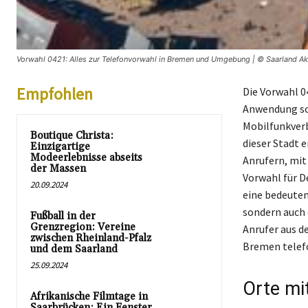
Vorwahl 0421: Alles zur Telefonvorwahl in Bremen und Umgebung | © Saarland Akt
Empfohlen
Die Vorwahl 0
Anwendung so
Mobilfunkverb
Boutique Christa:
dieser Stadt 
Einzigartige
Modeerlebnisse abseits
Anrufern, mit
der Massen
Vorwahl für D
20.09.2024
eine bedeuten
sondern auch 
Fußball in der
Grenzregion: Vereine
Anrufer aus d
zwischen Rheinland-Pfalz
Bremen telef
und dem Saarland
25.09.2024
Orte mi
Afrikanische Filmtage in
Saarbrücken: Ein Fenster