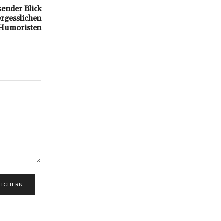
ender Blick
ergesslichen
Humoristen