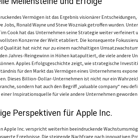
lle Meilensteine und Erfolge
ruckendes Vermögen ist das Ergebnis visionärer Entscheidungen, 
e Jobs, Ronald Wayne und Steve Wozniak getroffen wurden. Unter
im Cook hat das Unternehmen seine Strategie weiter verfeinert u
tvollsten Konzerne der Welt etabliert. Die konsequente Fokussier
d Qualität hat nicht nur zu einem nachhaltigen Umsatzwachstum
den Jahres-Reingewinn in Höhen katapultiert, die viele andere 
önnen. Apples Erfolgsgeschichte zeigt, wie strategische Investit
rständnis für den Markt das Vermögen eines Unternehmens expone
en. Dieses Billion-Dollar-Unternehmen ist nicht nur ein Wahrzeic
anche, sondern hat auch den Begriff „valuable company“ neu defi
 einer Inspirationsquelle für viele andere Unternehmen geworden 
ige Perspektiven für Apple Inc.
on Apple Inc. verspricht weiterhin beeindruckende Wachstumsmög
werte Ergebnisse. Die steigende Nachfrage nach innovativen Pr