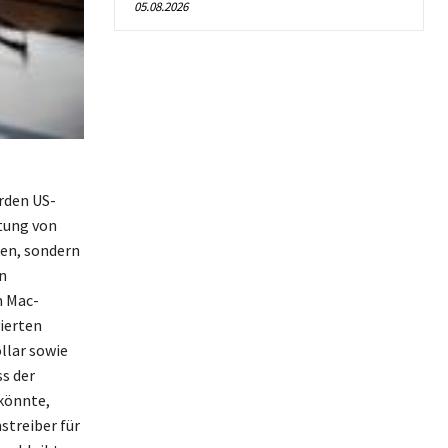
05.08.2026
rden US-
tung von
ken, sondern
n
m Mac-
ierten
llar sowie
ss der
könnte,
treiber für