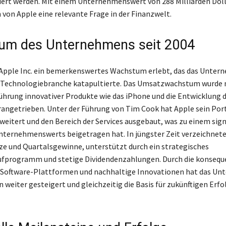
ziert werden. Mit einem Unternehmenswert von 288 Milliarden Doll
von Apple eine relevante Frage in der Finanzwelt.
um des Unternehmens seit 2004
 Apple Inc. ein bemerkenswertes Wachstum erlebt, das das Unter
er Technologiebranche katapultierte. Das Umsatzwachstum wurde
führung innovativer Produkte wie das iPhone und die Entwicklung d
angetrieben. Unter der Führung von Tim Cook hat Apple sein Port
rweitert und den Bereich der Services ausgebaut, was zu einem sig
nternehmenswerts beigetragen hat. In jüngster Zeit verzeichnet
 und Quartalsgewinne, unterstützt durch ein strategisches
ufprogramm und stetige Dividendenzahlungen. Durch die konsequ
n Software-Plattformen und nachhaltige Innovationen hat das U
 weiter gesteigert und gleichzeitig die Basis für zukünftigen Erfo