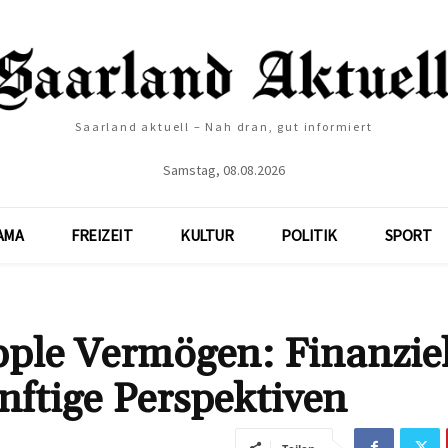
Saarland aktuell – Nah dran, gut informiert
Samstag, 08.08.2026
AMA
FREIZEIT
KULTUR
POLITIK
SPORT
ple Vermögen: Finanziel
nftige Perspektiven