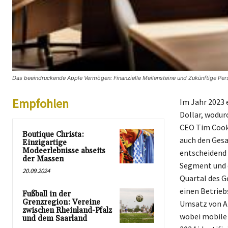
Das beeindruckende Apple Vermögen: Finanzielle Meilensteine und Zukünftige Pers
Empfohlen
Im Jahr 2023 
Dollar, wodur
CEO Tim Cook 
Boutique Christa:
auch den Gesa
Einzigartige
Modeerlebnisse abseits
entscheidend 
der Massen
Segment und d
20.09.2024
Quartal des G
einen Betrieb
Fußball in der
Grenzregion: Vereine
Umsatz von Ap
zwischen Rheinland-Pfalz
wobei mobile 
und dem Saarland