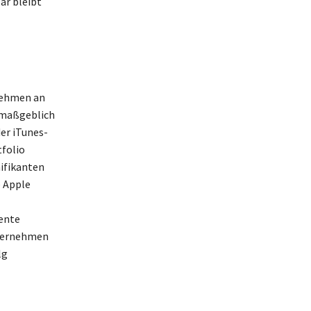
ar bleibt
nehmen an
 maßgeblich
er iTunes-
folio
nifikanten
e Apple
ente
nternehmen
lg