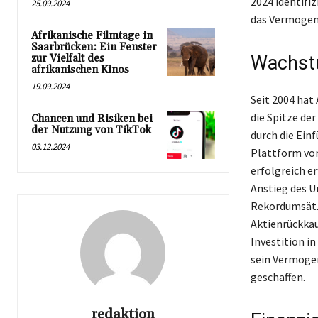
2024 identifi
25.09.2024
das Vermögen 
Afrikanische Filmtage in
Saarbrücken: Ein Fenster
zur Vielfalt des
Wachst
afrikanischen Kinos
19.09.2024
Seit 2004 hat
die Spitze d
Chancen und Risiken bei
der Nutzung von TikTok
durch die Ein
03.12.2024
Plattform vor
erfolgreich e
Anstieg des U
Rekordumsätze
Aktienrückka
Investition i
sein Vermögen
geschaffen.
redaktion