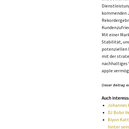
Dienstleistun
kommenden Ja
Rekordergebni
Kundenzufried
Mit einer Mark
Stabilität, u
potenziellen
mit der strat
nachhaltiges 
apple vermög
Auch interess
Johannes K
DJ Bobo Ve
Biyon Katt
hinter se