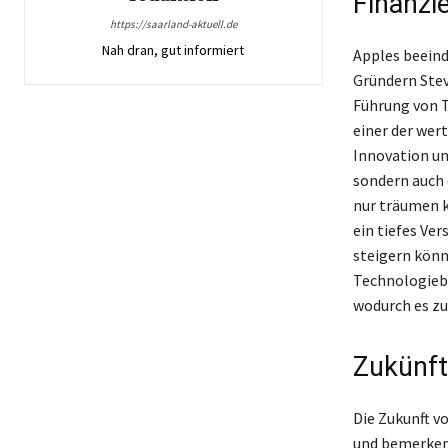
Finanzie
https://saarland-aktuell.de
Nah dran, gut informiert
Apples beeind
Gründern Stev
Führung von T
einer der wer
Innovation un
sondern auch 
nur träumen k
ein tiefes Ve
steigern könn
Technologiebr
wodurch es zu
Zukünft
Die Zukunft v
und bemerkens