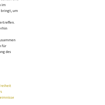
m im
 bringt, um
rtreffen.
erhin
 zusammen
 für
ung des
reiheit
rs
heimnisse