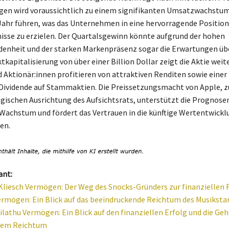
gen wird voraussichtlich zu einem signifikanten Umsatzwachstu
hr führen, was das Unternehmen in eine hervorragende Position
sse zu erzielen. Der Quartalsgewinn könnte aufgrund der hohen
enheit und der starken Markenpräsenz sogar die Erwartungen übe
tkapitalisierung von über einer Billion Dollar zeigt die Aktie weit
nd Aktionär:innen profitieren von attraktiven Renditen sowie einer
 Dividende auf Stammaktien. Die Preissetzungsmacht von Apple,
egischen Ausrichtung des Aufsichtsrats, unterstützt die Prognosen
Wachstum und fördert das Vertrauen in die künftige Wertentwickl
en.
ant:
liesch Vermögen: Der Weg des Snocks-Gründers zur finanziellen F
rmögen: Ein Blick auf das beeindruckende Reichtum des Musiksta
ilathu Vermögen: Ein Blick auf den finanziellen Erfolg und die Ge
inem Reichtum