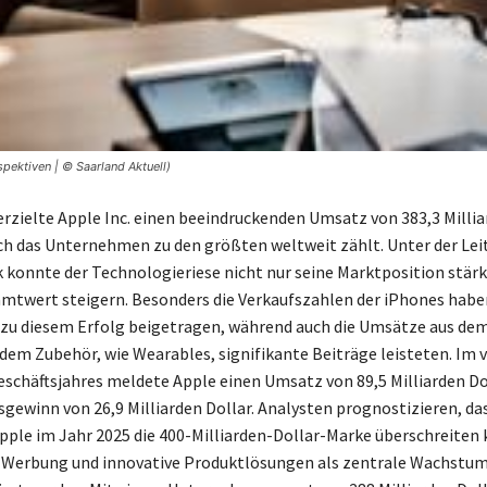
pektiven | © Saarland Aktuell)
erzielte Apple Inc. einen beeindruckenden Umsatz von 383,3 Millia
ch das Unternehmen zu den größten weltweit zählt. Unter der Lei
konnte der Technologieriese nicht nur seine Marktposition stär
mtwert steigern. Besonders die Verkaufszahlen der iPhones habe
zu diesem Erfolg beigetragen, während auch die Umsätze aus de
em Zubehör, wie Wearables, signifikante Beiträge leisteten. Im v
eschäftsjahres meldete Apple einen Umsatz von 89,5 Milliarden Do
sgewinn von 26,9 Milliarden Dollar. Analysten prognostizieren, da
ple im Jahr 2025 die 400-Milliarden-Dollar-Marke überschreiten 
Werbung und innovative Produktlösungen als zentrale Wachstums