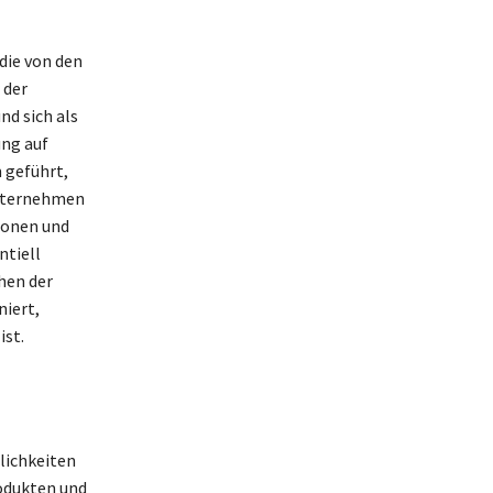
die von den
 der
nd sich als
ung auf
 geführt,
Unternehmen
ionen und
ntiell
hen der
niert,
ist.
lichkeiten
odukten und