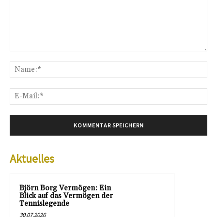
Kommentar:
Na
E-
Mai
Aktuelles
Björn Borg Vermögen: Ein
Blick auf das Vermögen der
Tennislegende
30.07.2026