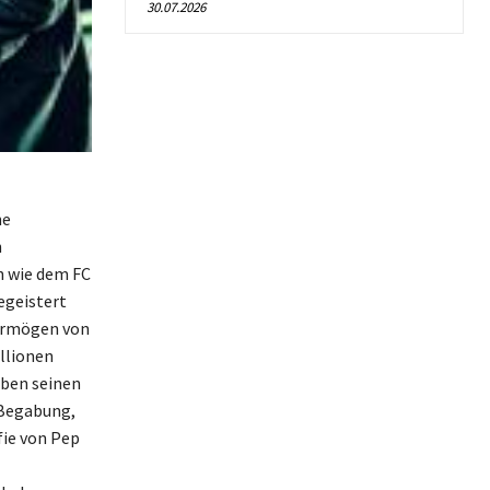
30.07.2026
ne
h
n wie dem FC
egeistert
Vermögen von
llionen
eben seinen
 Begabung,
fie von Pep