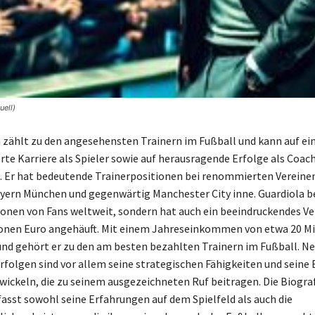
uell)
 zählt zu den angesehensten Trainern im Fußball und kann auf ei
e Karriere als Spieler sowie auf herausragende Erfolge als Coac
. Er hat bedeutende Trainerpositionen bei renommierten Vereine
yern München und gegenwärtig Manchester City inne. Guardiola b
lionen von Fans weltweit, sondern hat auch ein beeindruckendes 
ionen Euro angehäuft. Mit einem Jahreseinkommen von etwa 20 Mi
und gehört er zu den am besten bezahlten Trainern im Fußball. N
Erfolgen sind vor allem seine strategischen Fähigkeiten und seine
twickeln, die zu seinem ausgezeichneten Ruf beitragen. Die Biogra
asst sowohl seine Erfahrungen auf dem Spielfeld als auch die