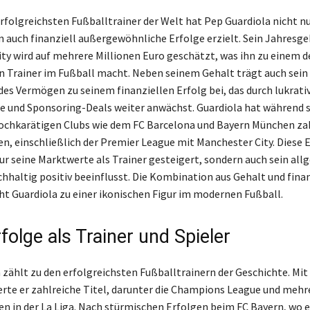
 erfolgreichsten Fußballtrainer der Welt hat Pep Guardiola nicht n
n auch finanziell außergewöhnliche Erfolge erzielt. Sein Jahresge
ty wird auf mehrere Millionen Euro geschätzt, was ihn zu einem d
 Trainer im Fußball macht. Neben seinem Gehalt trägt auch sein
es Vermögen zu seinem finanziellen Erfolg bei, das durch lukrati
 und Sponsoring-Deals weiter anwächst. Guardiola hat während s
hochkarätigen Clubs wie dem FC Barcelona und Bayern München za
n, einschließlich der Premier League mit Manchester City. Diese 
ur seine Marktwerte als Trainer gesteigert, sondern auch sein al
haltig positiv beeinflusst. Die Kombination aus Gehalt und fina
t Guardiola zu einer ikonischen Figur im modernen Fußball.
folge als Trainer und Spieler
 zählt zu den erfolgreichsten Fußballtrainern der Geschichte. Mi
erte er zahlreiche Titel, darunter die Champions League und mehr
en in der La Liga. Nach stürmischen Erfolgen beim FC Bayern, wo e