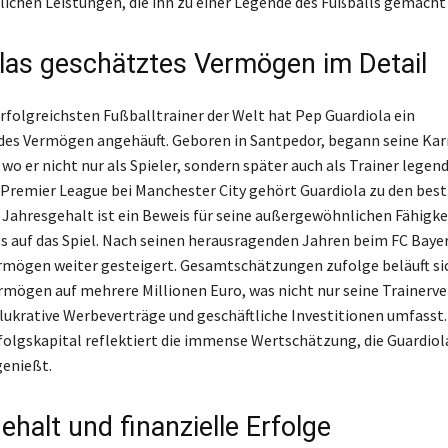
chen Leistungen, die ihn zu einer Legende des Fußballs gemacht
las geschätztes Vermögen im Detail
erfolgreichsten Fußballtrainer der Welt hat Pep Guardiola ein
es Vermögen angehäuft. Geboren in Santpedor, begann seine Kar
wo er nicht nur als Spieler, sondern später auch als Trainer legen
er Premier League bei Manchester City gehört Guardiola zu den bes
n Jahresgehalt ist ein Beweis für seine außergewöhnlichen Fähigke
ss auf das Spiel. Nach seinen herausragenden Jahren beim FC Bay
ermögen weiter gesteigert. Gesamtschätzungen zufolge beläuft si
rmögen auf mehrere Millionen Euro, was nicht nur seine Trainerve
lukrative Werbeverträge und geschäftliche Investitionen umfasst.
rfolgskapital reflektiert die immense Wertschätzung, die Guardiola
genießt.
halt und finanzielle Erfolge