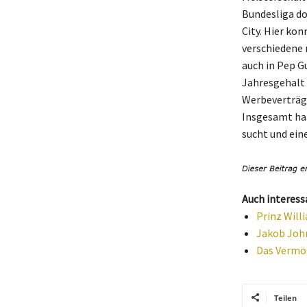
Bundesliga do
City. Hier ko
verschiedene 
auch in Pep G
Jahresgehalt 
Werbeverträge
Insgesamt hat
sucht und ein
Auch interess
Prinz Will
Jakob John
Das Vermög
Teilen