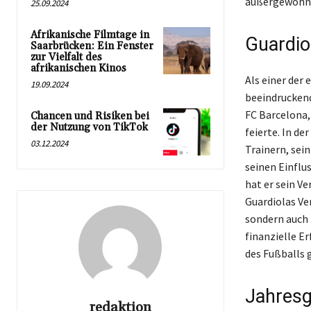
außergewöhnli
25.09.2024
Afrikanische Filmtage in
Guardio
Saarbrücken: Ein Fenster
zur Vielfalt des
afrikanischen Kinos
Als einer der 
19.09.2024
beeindruckend
FC Barcelona, 
Chancen und Risiken bei
der Nutzung von TikTok
feierte. In d
03.12.2024
Trainern, sei
seinen Einflu
hat er sein V
Guardiolas Ve
sondern auch 
finanzielle E
des Fußballs 
Jahresge
redaktion