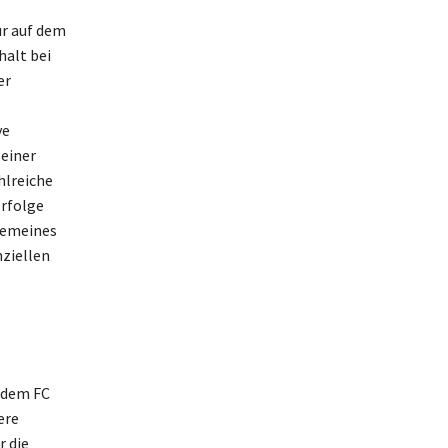
ur auf dem
halt bei
er
ve
einer
hlreiche
Erfolge
lgemeines
nziellen
t dem FC
ere
r die