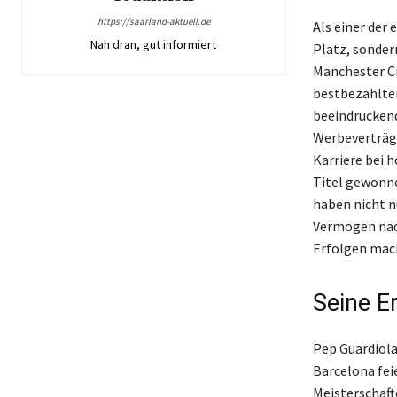
https://saarland-aktuell.de
Als einer der
Nah dran, gut informiert
Platz, sonder
Manchester Ci
bestbezahlten
beeindruckend
Werbeverträge
Karriere bei 
Titel gewonne
haben nicht n
Vermögen nach
Erfolgen mach
Seine Er
Pep Guardiola
Barcelona fei
Meisterschaft