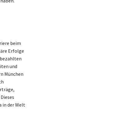
 haben.
riere beim
däre Erfolge
tbezahlten
iten und
ern München
ch
rträge,
 Dieses
 in der Welt