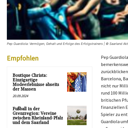
Pep Guardiola: Vermögen, Gehalt und Erfolge des Erfolgstrainers | © Saarland Akt
Empfohlen
Pep Guardiola
bemerkenswert
zurückblicken
Boutique Christa:
Barcelona, Ba
Einzigartige
Modeerlebnisse abseits
nicht nur Mil
der Massen
rund 100 Mill
20.09.2024
britischen Pf
finanziellen 
Fußball in der
Grenzregion: Vereine
Spieler zu en
zwischen Rheinland-Pfalz
Guardiola umf
und dem Saarland