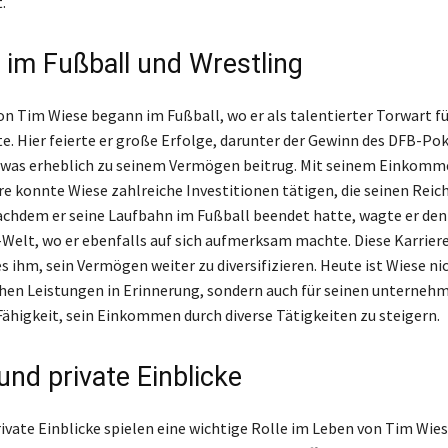
.
e im Fußball und Wrestling
von Tim Wiese begann im Fußball, wo er als talentierter Torwart f
e. Hier feierte er große Erfolge, darunter der Gewinn des DFB-Pok
 was erheblich zu seinem Vermögen beitrug. Mit seinem Einkomme
re konnte Wiese zahlreiche Investitionen tätigen, die seinen Rei
achdem er seine Laufbahn im Fußball beendet hatte, wagte er den 
-Welt, wo er ebenfalls auf sich aufmerksam machte. Diese Karrier
 ihm, sein Vermögen weiter zu diversifizieren. Heute ist Wiese nic
chen Leistungen in Erinnerung, sondern auch für seinen unterneh
 Fähigkeit, sein Einkommen durch diverse Tätigkeiten zu steigern.
und private Einblicke
rivate Einblicke spielen eine wichtige Rolle im Leben von Tim Wies