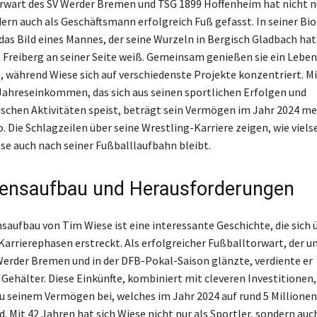
wart des SV Werder Bremen und TSG 1899 Hoffenheim hat nicht nu
dern auch als Geschäftsmann erfolgreich Fuß gefasst. In seiner Bio
 das Bild eines Mannes, der seine Wurzeln in Bergisch Gladbach hat
t Freiberg an seiner Seite weiß. Gemeinsam genießen sie ein Leben
t, während Wiese sich auf verschiedenste Projekte konzentriert. M
ahreseinkommen, das sich aus seinen sportlichen Erfolgen und
chen Aktivitäten speist, beträgt sein Vermögen im Jahr 2024 m
. Die Schlagzeilen über seine Wrestling-Karriere zeigen, wie viels
se auch nach seiner Fußballlaufbahn bleibt.
ensaufbau und Herausforderungen
aufbau von Tim Wiese ist eine interessante Geschichte, die sich 
Karrierephasen erstreckt. Als erfolgreicher Fußballtorwart, der u
erder Bremen und in der DFB-Pokal-Saison glänzte, verdiente er
 Gehälter. Diese Einkünfte, kombiniert mit cleveren Investitionen
 seinem Vermögen bei, welches im Jahr 2024 auf rund 5 Millionen
. Mit 42 Jahren hat sich Wiese nicht nur als Sportler, sondern auch