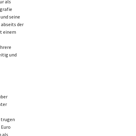
r als
grafie
 und seine
 abseits der
it einem
ehrere
eitig und
über
nter
, trugen
 Euro
 als