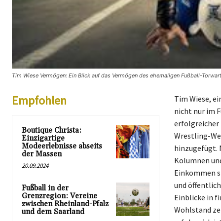
Tim Wiese Vermögen: Ein Blick auf das Vermögen des ehemaligen Fußball-Torwarts
Empfohlen
Tim Wiese, ei
nicht nur im 
erfolgreicher
Boutique Christa:
Wrestling-Wel
Einzigartige
Modeerlebnisse abseits
hinzugefügt. 
der Massen
Kolumnen und
20.09.2024
Einkommen st
und öffentlic
Fußball in der
Grenzregion: Vereine
Einblicke in 
zwischen Rheinland-Pfalz
Wohlstand zei
und dem Saarland