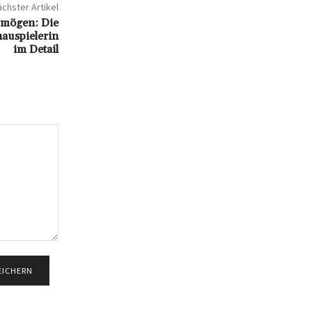
chster Artikel
ermögen: Die
hauspielerin
im Detail