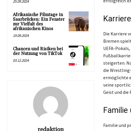
erfolgreich ist
25.09.2024
Afrikanische Filmtage in
Karrier
Saarbrücken: Ein Fenster
zur Vielfalt des
afrikanischen Kinos
Die Karriere 
19.09.2024
Bremen spielt
UEFA-Pokals,
Chancen und Risiken bei
der Nutzung von TikTok
Fußballkarrie
03.12.2024
steigerten. N
die Wrestling
ermöglichte es
seine sportli
Geist und die
Familie 
Familie und p
redaktion