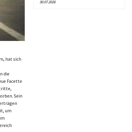
30.07.2026
m, hat sich
s
n die
eue Facette
ritte,
orben. Sein
erträgen
it, um
zum
ereich