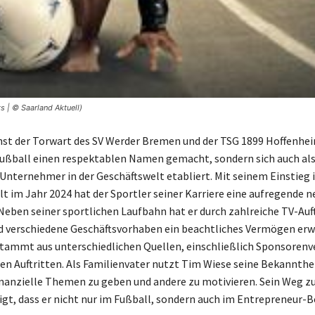
 | © Saarland Aktuell)
nst der Torwart des SV Werder Bremen und der TSG 1899 Hoffenhei
Fußball einen respektablen Namen gemacht, sondern sich auch al
 Unternehmer in der Geschäftswelt etabliert. Mit seinem Einstieg i
t im Jahr 2024 hat der Sportler seiner Karriere eine aufregende n
Neben seiner sportlichen Laufbahn hat er durch zahlreiche TV-Auft
 verschiedene Geschäftsvorhaben ein beachtliches Vermögen erw
ammt aus unterschiedlichen Quellen, einschließlich Sponsorenv
hen Auftritten. Als Familienvater nutzt Tim Wiese seine Bekannthe
finanzielle Themen zu geben und andere zu motivieren. Sein Weg 
gt, dass er nicht nur im Fußball, sondern auch im Entrepreneur-B