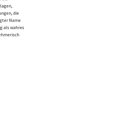
hlagen,
ungen, die
ragter Name
eg als wahres
nehmerisch