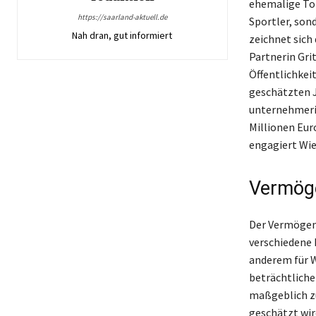
ehemalige Tor
https://saarland-aktuell.de
Sportler, son
Nah dran, gut informiert
zeichnet sich
Partnerin Gri
Öffentlichkei
geschätzten J
unternehmeris
Millionen Euro
engagiert Wie
Vermög
Der Vermögens
verschiedene 
anderem für W
beträchtliche
maßgeblich zu
geschätzt wird