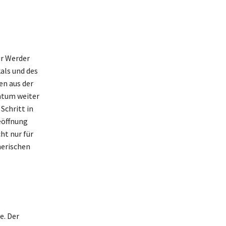
ür Werder
als und des
n aus der
chtum weiter
Schritt in
eöffnung
ht nur für
merischen
e. Der