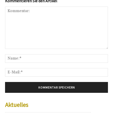
Kommentieren Sie den Artikel
Kommentar:
Na
E-
Mai
Aktuelles