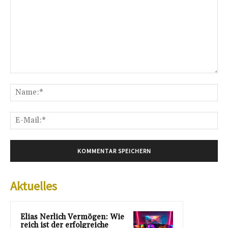
Kommentar:
Na
E-
Mai
Aktuelles
Elias Nerlich Vermögen: Wie
reich ist der erfolgreiche