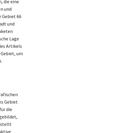
, die eine
en und
r Gebiet 66
adt und
Paketen
ische Lage
es Artikels
m Gebiet, um
.
rafischen
es Gebiet
ür die
gebildet,
stellt
aktive