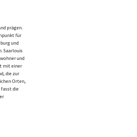
and prägen.
npunkt für
mburg und
. Saarlouis
inwohner und
t mit einer
, die zur
lichen Orten,
fasst die
er