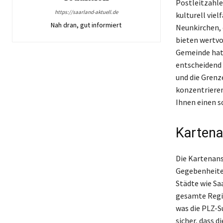
Postleitzahle
https://saarland-aktuell.de
kulturell vie
Nah dran, gut informiert
Neunkirchen, 
bieten wertvo
Gemeinde hat 
entscheidend i
und die Grenz
konzentrieren
Ihnen einen s
Kartena
Die Kartenans
Gegebenheiten
Städte wie Sa
gesamte Regio
was die PLZ-S
sicher, dass d