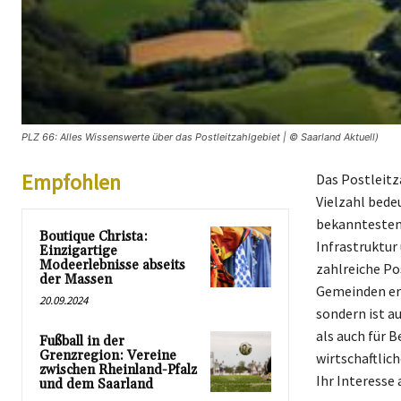
PLZ 66: Alles Wissenswerte über das Postleitzahlgebiet | © Saarland Aktuell)
Empfohlen
Das Postleitz
Vielzahl bede
bekanntesten 
Boutique Christa:
Infrastruktur
Einzigartige
Modeerlebnisse abseits
zahlreiche Po
der Massen
Gemeinden erm
20.09.2024
sondern ist a
als auch für B
Fußball in der
Grenzregion: Vereine
wirtschaftlic
zwischen Rheinland-Pfalz
Ihr Interesse
und dem Saarland