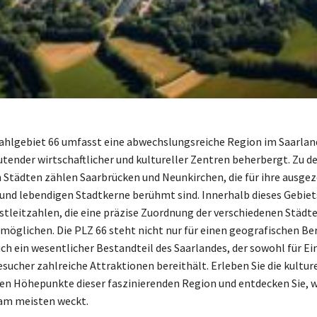
ahlgebiet 66 umfasst eine abwechslungsreiche Region im Saarland
utender wirtschaftlicher und kultureller Zentren beherbergt. Zu d
Städten zählen Saarbrücken und Neunkirchen, die für ihre ausge
 und lebendigen Stadtkerne berühmt sind. Innerhalb dieses Gebiet
stleitzahlen, die eine präzise Zuordnung der verschiedenen Städt
öglichen. Die PLZ 66 steht nicht nur für einen geografischen Ber
uch ein wesentlicher Bestandteil des Saarlandes, der sowohl für E
esucher zahlreiche Attraktionen bereithält. Erleben Sie die kultur
hen Höhepunkte dieser faszinierenden Region und entdecken Sie, 
 am meisten weckt.