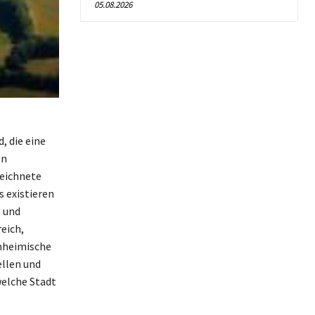
05.08.2026
, die eine
en
zeichnete
s existieren
e und
eich,
inheimische
ellen und
welche Stadt