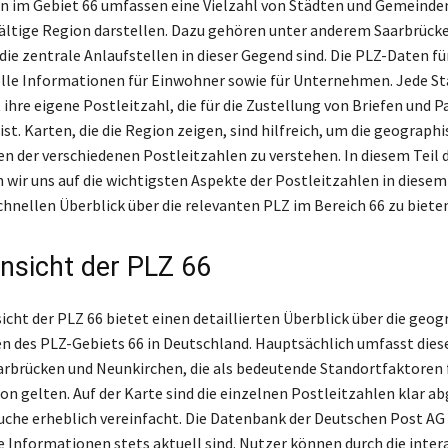
n im Gebiet 66 umfassen eine Vielzahl von Städten und Gemeinden
lfältige Region darstellen. Dazu gehören unter anderem Saarbrück
die zentrale Anlaufstellen in dieser Gegend sind. Die PLZ-Daten fü
lle Informationen für Einwohner sowie für Unternehmen. Jede St
ihre eigene Postleitzahl, die für die Zustellung von Briefen und 
st. Karten, die die Region zeigen, sind hilfreich, um die geograph
en der verschiedenen Postleitzahlen zu verstehen. In diesem Teil d
 wir uns auf die wichtigsten Aspekte der Postleitzahlen in diese
chnellen Überblick über die relevanten PLZ im Bereich 66 zu bieten
nsicht der PLZ 66
icht der PLZ 66 bietet einen detaillierten Überblick über die geog
 des PLZ-Gebiets 66 in Deutschland. Hauptsächlich umfasst dies
arbrücken und Neunkirchen, die als bedeutende Standortfaktoren f
n gelten. Auf der Karte sind die einzelnen Postleitzahlen klar ab
uche erheblich vereinfacht. Die Datenbank der Deutschen Post AG 
ie Informationen stets aktuell sind. Nutzer können durch die inter