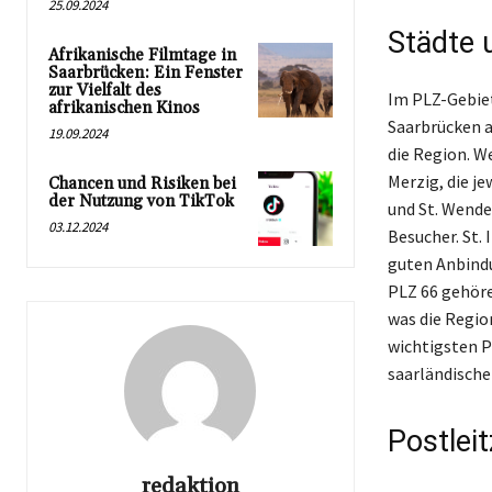
25.09.2024
Städte 
Afrikanische Filmtage in
Saarbrücken: Ein Fenster
zur Vielfalt des
Im PLZ-Gebiet
afrikanischen Kinos
Saarbrücken a
19.09.2024
die Region. W
Merzig, die je
Chancen und Risiken bei
der Nutzung von TikTok
und St. Wende
03.12.2024
Besucher. St.
guten Anbindu
PLZ 66 gehöre
was die Regio
wichtigsten P
saarländische
Postleit
redaktion