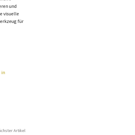
eren und
e visuelle
Werkzeug für
 in
chster Artikel