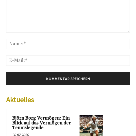
Kommentar:
Na
E-
Mai
Aktuelles
Björn Borg Vermögen: Ein
Blick auf das Vermögen der
Tennislegende
30.07.2026