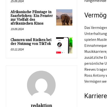
Fangemeinde 
25.09.2024
Afrikanische Filmtage in
Vermög
Saarbrücken: Ein Fenster
zur Vielfalt des
afrikanischen Kinos
Das Vermögen 
19.09.2024
Unterhaltung
spielen Musik
Chancen und Risiken bei
der Nutzung von TikTok
Einnahmequelle
03.12.2024
Musikkarriere,
zusätzliche E
persönliche U
Reeves tragen
Ross Antony w
Vermögen wei
Karriere
redaktion