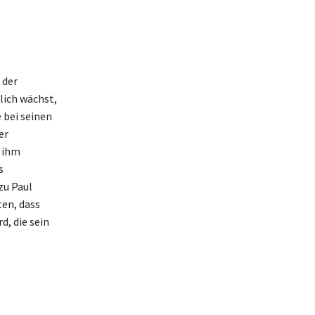
 der
ich wächst,
 bei seinen
er
e ihm
s
zu Paul
ten, dass
, die sein