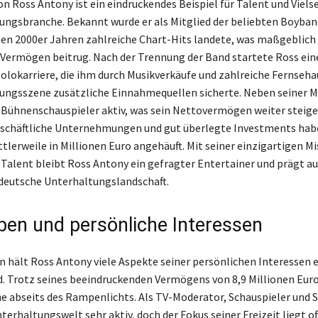
on Ross Antony ist ein eindruckendes Beispiel für Talent und Vielse
ungsbranche. Bekannt wurde er als Mitglied der beliebten Boyband
ühen 2000er Jahren zahlreiche Chart-Hits landete, was maßgeblich
Vermögen beitrug. Nach der Trennung der Band startete Ross ein
Solokarriere, die ihm durch Musikverkäufe und zahlreiche Fernsehau
ungsszene zusätzliche Einnahmequellen sicherte. Neben seiner M
ls Bühnenschauspieler aktiv, was sein Nettovermögen weiter steige
eschäftliche Unternehmungen und gut überlegte Investments hab
lerweile in Millionen Euro angehäuft. Mit seiner einzigartigen M
Talent bleibt Ross Antony ein gefragter Entertainer und prägt a
 deutsche Unterhaltungslandschaft.
eben und persönliche Interessen
n hält Ross Antony viele Aspekte seiner persönlichen Interessen 
. Trotz seines beeindruckenden Vermögens von 8,9 Millionen Euro
he abseits des Rampenlichts. Als TV-Moderator, Schauspieler und 
Unterhaltungswelt sehr aktiv, doch der Fokus seiner Freizeit liegt of