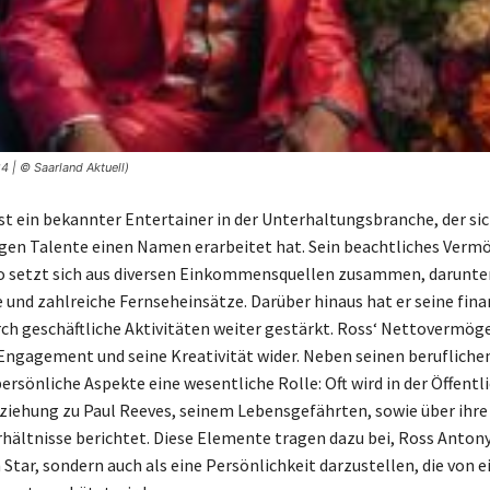
4 | © Saarland Aktuell)
st ein bekannter Entertainer in der Unterhaltungsbranche, der sic
tigen Talente einen Namen erarbeitet hat. Sein beachtliches Verm
o setzt sich aus diversen Einkommensquellen zusammen, darunte
 und zahlreiche Fernseheinsätze. Darüber hinaus hat er seine fina
ch geschäftliche Aktivitäten weiter gestärkt. Ross‘ Nettovermög
 Engagement und seine Kreativität wider. Neben seinen berufliche
ersönliche Aspekte eine wesentliche Rolle: Oft wird in der Öffentl
ziehung zu Paul Reeves, seinem Lebensgefährten, sowie über ihre
rhältnisse berichtet. Diese Elemente tragen dazu bei, Ross Antony
Star, sondern auch als eine Persönlichkeit darzustellen, die von e