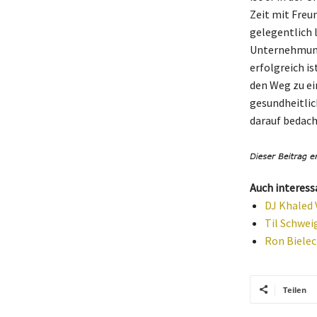
Zeit mit Freu
gelegentlich 
Unternehmunge
erfolgreich is
den Weg zu ei
gesundheitlic
darauf bedach
Auch interess
DJ Khaled 
Til Schwei
Ron Bielec
Teilen