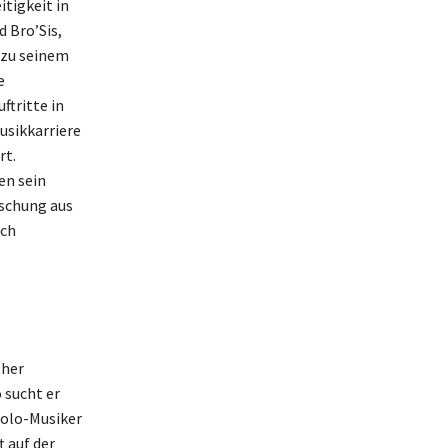
itigkeit in
 Bro’Sis,
 zu seinem
e
ftritte in
usikkarriere
rt.
en sein
ischung aus
uch
eher
 sucht er
Solo-Musiker
t auf der