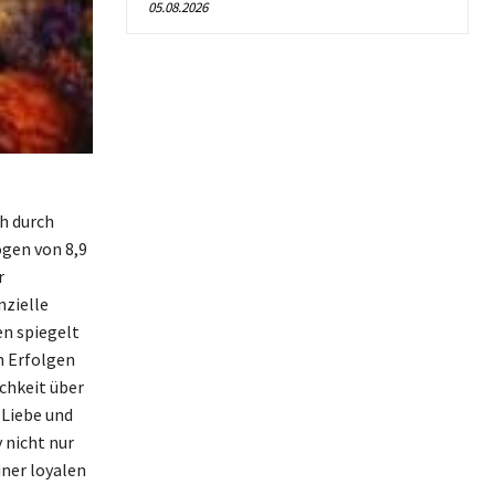
05.08.2026
h durch
ögen von 8,9
r
nzielle
en spiegelt
n Erfolgen
ichkeit über
 Liebe und
 nicht nur
iner loyalen