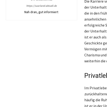
Die Karriere v
https://saarland-aktuell.de
der Unterhalt
Nah dran, gut informiert
die in den fr
ansehnlichen 
erfolgreiche 
der Unterhalt
ist er auch a
Geschickte g
Vermögen mitt
Charisma und 
weiterhin die
Privatl
Im Privatlebe
zurückhaltend
häufig die Ru
ist er in der 