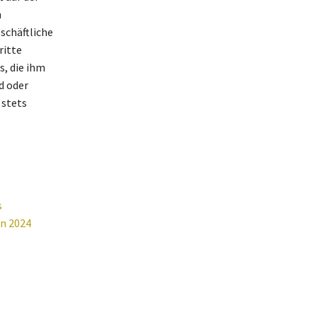
n
schäftliche
ritte
s, die ihm
d oder
 stets
s
n 2024