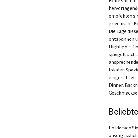
Rolle spielen.
hervorragende
empfehlen sin
griechische K
Die Lage dies
entspannen un
Highlights fi
spiegelt sich 
ansprechende 
lokalen Spezi
eingerichtete
Dinner, Backn
Geschmackser
Beliebt
Entdecken Sie 
unvergesslich