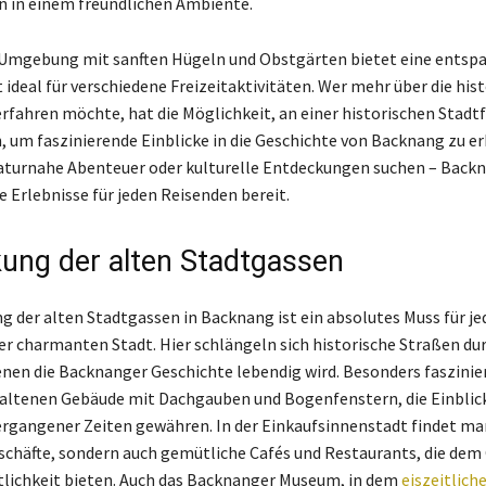
n in einem freundlichen Ambiente.
e Umgebung mit sanften Hügeln und Obstgärten bietet eine ents
t ideal für verschiedene Freizeitaktivitäten. Wer mehr über die his
rfahren möchte, hat die Möglichkeit, an einer historischen Stadt
 um faszinierende Einblicke in die Geschichte von Backnang zu er
naturnahe Abenteuer oder kulturelle Entdeckungen suchen – Back
e Erlebnisse für jeden Reisenden bereit.
ung der alten Stadtgassen
g der alten Stadtgassen in Backnang ist ein absolutes Muss für je
er charmanten Stadt. Hier schlängeln sich historische Straßen dur
denen die Backnanger Geschichte lebendig wird. Besonders faszinier
haltenen Gebäude mit Dachgauben und Bogenfenstern, die Einblick
ergangener Zeiten gewähren. In der Einkaufsinnenstadt findet ma
schäfte, sondern auch gemütliche Cafés und Restaurants, die dem 
tlichkeit bieten. Auch das Backnanger Museum, in dem
eiszeitlich