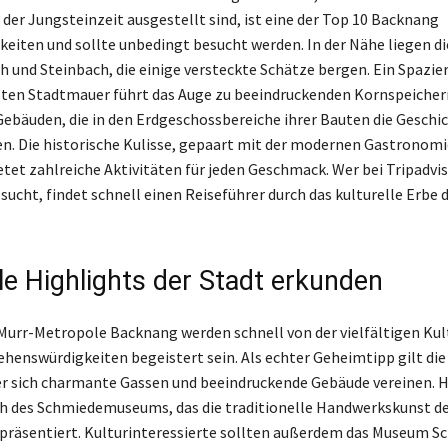
 der Jungsteinzeit ausgestellt sind, ist eine der Top 10 Backnang
eiten und sollte unbedingt besucht werden. In der Nähe liegen di
 und Steinbach, die einige versteckte Schätze bergen. Ein Spazi
lten Stadtmauer führt das Auge zu beeindruckenden Kornspeicher
Gebäuden, die in den Erdgeschossbereiche ihrer Bauten die Geschi
en. Die historische Kulisse, gepaart mit der modernen Gastronomi
ietet zahlreiche Aktivitäten für jeden Geschmack. Wer bei Tripadvi
ucht, findet schnell einen Reiseführer durch das kulturelle Erbe 
lle Highlights der Stadt erkunden
Murr-Metropole Backnang werden schnell von der vielfältigen Kul
ehenswürdigkeiten begeistert sein. Als echter Geheimtipp gilt die
der sich charmante Gassen und beeindruckende Gebäude vereinen. H
ch des Schmiedemuseums, das die traditionelle Handwerkskunst d
 präsentiert. Kulturinteressierte sollten außerdem das Museum S