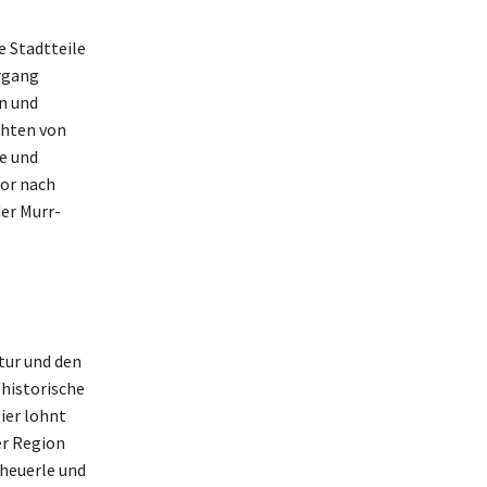
e Stadtteile
ergang
n und
chten von
e und
sor nach
der Murr-
tur und den
 historische
ier lohnt
er Region
cheuerle und