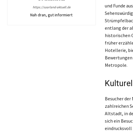
und Funde aus
https://saarland-aktuell.de
Sehenswürdigk
Nah dran, gut informiert
Strümpfelbach
entlang der a
historischen 
früher erzähl
Hotellerie, b
Bewertungen s
Metropole.
Kulture
Besucher der 
zahlreichen S
Altstadt, in 
sich ein Besu
eindrucksvoll