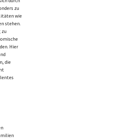
sich durch
onders zu
litäten wie
en stehen.
g zu
nomische
den. Hier
und
, die
nt
ulentes
en
amilien