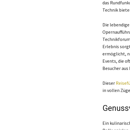
das Rundfunkm
Technik biete
Die lebendige
Opernaufführu
Technikforum 
Erlebnis sorg
ermöglicht, n
Events, die o
Besucher aus 
Dieser
Reisef
in vollen Züg
Genussv
Ein kulinaris