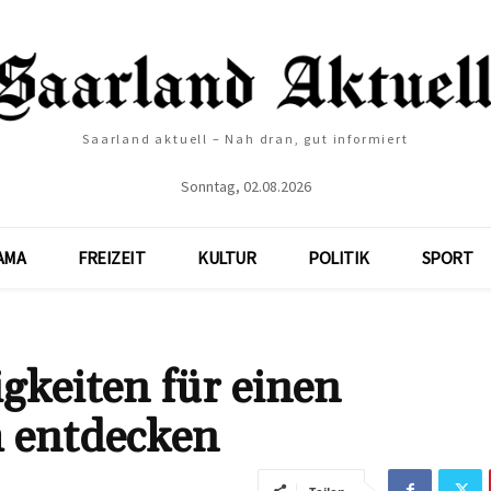
Saarland aktuell – Nah dran, gut informiert
Sonntag, 02.08.2026
AMA
FREIZEIT
KULTUR
POLITIK
SPORT
keiten für einen
h entdecken