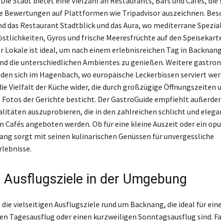
 Die Stadt bietet eine Vielzahl an Restaurants, Bars und Cafés, die 
 Bewertungen auf Plattformen wie Tripadvisor auszeichnen. Bes
d das Restaurant Stadtblick und das Aura, wo mediterrane Spezia
östlichkeiten, Gyros und frische Meeresfrüchte auf den Speisekart
er Lokale ist ideal, um nach einem erlebnisreichen Tag in Backnan
d die unterschiedlichen Ambientes zu genießen. Weitere gastro
nden sich im Hagenbach, wo europäische Leckerbissen serviert wer
die Vielfalt der Küche wider, die durch großzügige Öffnungszeiten 
Fotos der Gerichte besticht. Der GastroGuide empfiehlt außerdem
alitäten auszuprobieren, die in den zahlreichen schlicht und elega
n Cafés angeboten werden. Ob für eine kleine Auszeit oder ein op
ang sorgt mit seinen kulinarischen Genüssen für unvergessliche
lebnisse.
e Ausflugsziele in der Umgebung
die vielseitigen Ausflugsziele rund um Backnang, die ideal für ein
en Tagesausflug oder einen kurzweiligen Sonntagsausflug sind. F