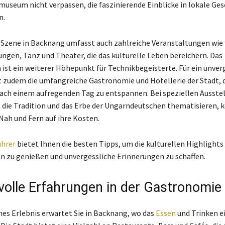
useum nicht verpassen, die faszinierende Einblicke in lokale Ges
n.
 Szene in Backnang umfasst auch zahlreiche Veranstaltungen wie
ngen, Tanz und Theater, die das kulturelle Leben bereichern. Das
ist ein weiterer Höhepunkt für Technikbegeisterte. Für ein unver
t zudem die umfangreiche Gastronomie und Hotellerie der Stadt, d
ach einem aufregenden Tag zu entspannen. Bei speziellen Ausste
ft die Tradition und das Erbe der Ungarndeutschen thematisieren
Nah und Fern auf ihre Kosten.
ührer
bietet Ihnen die besten Tipps, um die kulturellen Highlight
en zu genießen und unvergessliche Erinnerungen zu schaffen.
olle Erfahrungen in der Gastronomie
ches Erlebnis erwartet Sie in Backnang, wo das
Essen
und Trinken e