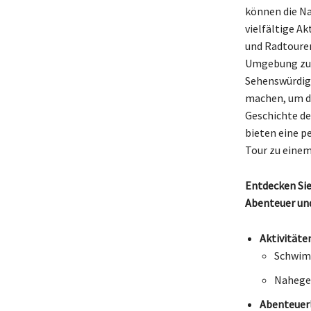
können die N
vielfältige A
und Radtouren
Umgebung zu e
Sehenswürdigk
machen, um di
Geschichte de
bieten eine p
Tour zu einem
Entdecken Sie
Abenteuer und
Aktivitäten
Schwi
Nahege
Abenteuer