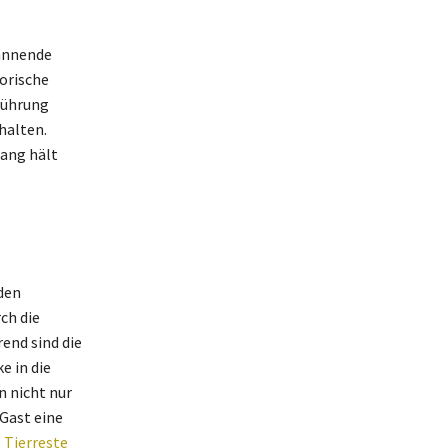
pannende
torische
führung
halten.
nang hält
den
ch die
end sind die
e in die
n nicht nur
Gast eine
e Tierreste