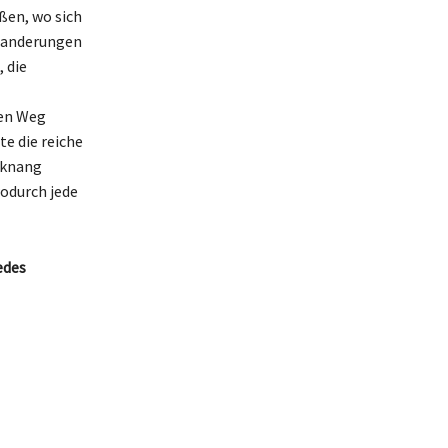
en, wo sich
 Wanderungen
 die
den Weg
e die reiche
cknang
wodurch jede
edes