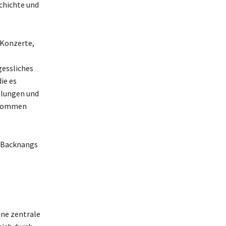
chichte und
 Konzerte,
gessliches
ie es
llungen und
, kommen
s Backnangs
ine zentrale