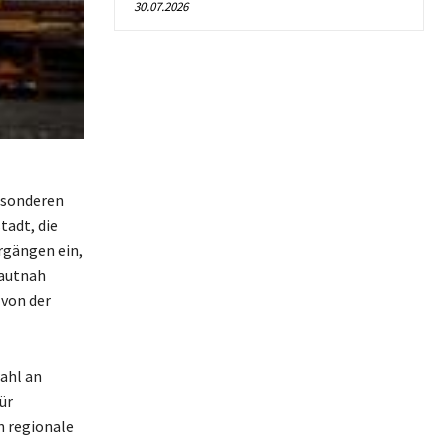
30.07.2026
besonderen
tadt, die
rgängen ein,
hautnah
 von der
wahl an
ür
n regionale