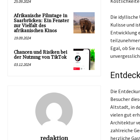
Köstlichkeite
25.09.2024
Afrikanische Filmtage in
Die idyllisch
Saarbrücken: Ein Fenster
Kulisse und is
zur Vielfalt des
afrikanischen Kinos
Entwicklung e
19.09.2024
teilzunehmen,
Egal, ob Sie 
Chancen und Risiken bei
unvergesslich
der Nutzung von TikTok
03.12.2024
Entdeck
Die Entdeckun
Besucher dies
Altstadt, in 
vielen gut er
Architektur v
zahlreiche Ge
redaktion
herzliche Gas