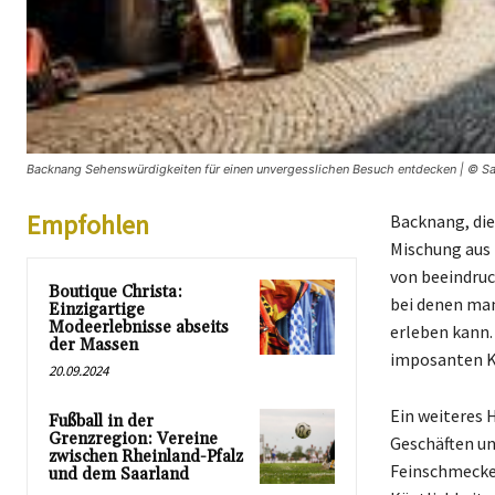
Backnang Sehenswürdigkeiten für einen unvergesslichen Besuch entdecken | © Saa
Empfohlen
Backnang, die
Mischung aus 
von beeindruc
Boutique Christa:
bei denen man
Einzigartige
Modeerlebnisse abseits
erleben kann.
der Massen
imposanten Ki
20.09.2024
Ein weiteres H
Fußball in der
Grenzregion: Vereine
Geschäften un
zwischen Rheinland-Pfalz
Feinschmecker
und dem Saarland