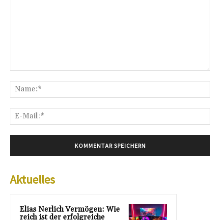
Kommentar:
Na
E-
Mai
Aktuelles
Elias Nerlich Vermögen: Wie
reich ist der erfolgreiche