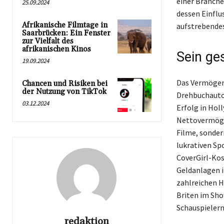
einer Branche
25.09.2024
dessen Einflus
Afrikanische Filmtage in
aufstrebendes
Saarbrücken: Ein Fenster
zur Vielfalt des
afrikanischen Kinos
Sein ge
19.09.2024
Das Vermögen 
Chancen und Risiken bei
der Nutzung von TikTok
Drehbuchautor
03.12.2024
Erfolg in Hol
Nettovermöge
Filme, sonder
lukrativen S
CoverGirl-Kos
Geldanlagen in
zahlreichen H
Briten im Sho
Schauspielern
redaktion