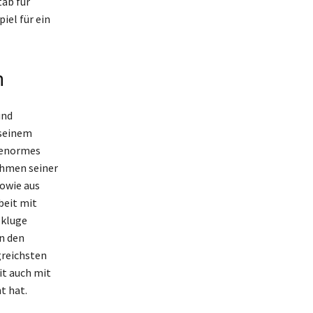
tab für
iel für ein
n
und
 seinem
n enormes
ahmen seiner
sowie aus
beit mit
 kluge
in den
greichsten
it auch mit
t hat.