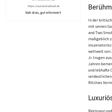
Berühmt
https://saarland-aktuell.de
Nah dran, gut informiert
In der britis
mit seinen Ga
and Two Smoki
maßgeblich zu
inszenatorisc
weltweit von 
Jr. trugen zus
Jahren bemer
und lebhafte 
verdeutlichen
Ritchies Verm
Luxuriö
Regisseur und