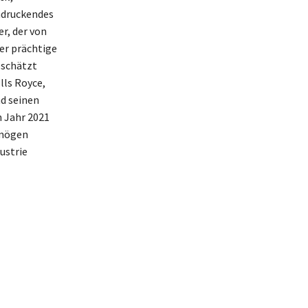
ndruckendes
r, der von
er prächtige
eschätzt
lls Royce,
nd seinen
 Jahr 2021
rmögen
ustrie