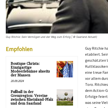
Guy Ritchie: Sein Vermögen und der Weg zum Erfolg | © Saarland Aktuell)
Empfohlen
Guy Ritchie h
etabliert. Se
geschätzten V
Boutique Christa:
Kultklassiker
Einzigartige
Modeerlebnisse abseits
eine treue Fa
der Massen
vor allem dur
20.09.2024
Toro. Ritchie
dem Action-Ge
Fußball in der
Grenzregion: Vereine
Erfolge feier
zwischen Rheinland-Pfalz
was seine Viel
und dem Saarland