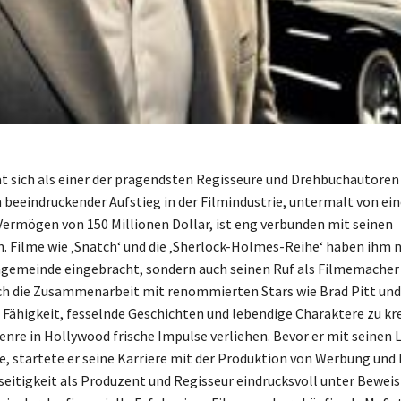
at sich als einer der prägendsten Regisseure und Drehbuchautore
in beeindruckender Aufstieg in der Filmindustrie, untermalt von e
ermögen von 150 Millionen Dollar, ist eng verbunden mit seinen
n. Filme wie ‚Snatch‘ und die ‚Sherlock-Holmes-Reihe‘ haben ihm n
ngemeinde eingebracht, sondern auch seinen Ruf als Filmemacher
ch die Zusammenarbeit mit renommierten Stars wie Brad Pitt und 
s Fähigkeit, fesselnde Geschichten und lebendige Charaktere zu kre
nre in Hollywood frische Impulse verliehen. Bevor er mit seinen
te, startete er seine Karriere mit der Produktion von Werbung und
seitigkeit als Produzent und Regisseur eindrucksvoll unter Beweis 