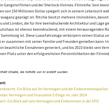
in Gangsterfilmen und der Sherlock-Holmes-Filmreihe. Sein beei
 von 150 Millionen Dollar spiegelt sich in seinem Lebensstil wide
ravaganz geprägt ist. Ritchie besitzt mehrere Immobilien, darunt
ibu und London, die für ihre beeindruckende Architektur und Lage g
Autohaus ist ebenso beeindruckend, mit einem herausragenden Ro
er Sammlung ist. Diese Luxusfahrzeuge verkörpern seinen Status u
 er zusammen mit seiner Familie und Freunden genießen kann. Im
hin beachtliche Einnahmen generiert, und bis 2023 bleibt sein Ve
einen Platz unter den erfolgreichsten Persönlichkeiten der Filmind
ant:
nknecht: Ein Blick auf ihr Vermögen und die Einkommensquellen
rdan: Vermögen und finanzielle Erfolge im Jahr 2024
ert: Ein Blick auf sein Vermögen und Einkommen in der SPD