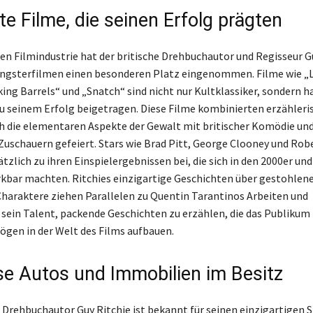
e Filme, die seinen Erfolg prägten
chen Filmindustrie hat der britische Drehbuchautor und Regisseur G
ngsterfilmen einen besonderen Platz eingenommen. Filme wie „L
ng Barrels“ und „Snatch“ sind nicht nur Kultklassiker, sondern 
 seinem Erfolg beigetragen. Diese Filme kombinierten erzähleri
h die elementaren Aspekte der Gewalt mit britischer Komödie un
Zuschauern gefeiert. Stars wie Brad Pitt, George Clooney und Ro
ätzlich zu ihren Einspielergebnissen bei, die sich in den 2000er un
kbar machten. Ritchies einzigartige Geschichten über gestohle
Charaktere ziehen Parallelen zu Quentin Tarantinos Arbeiten und
 sein Talent, packende Geschichten zu erzählen, die das Publikum
ögen in der Welt des Films aufbauen.
se Autos und Immobilien im Besitz
 Drehbuchautor Guy Ritchie ist bekannt für seinen einzigartigen St