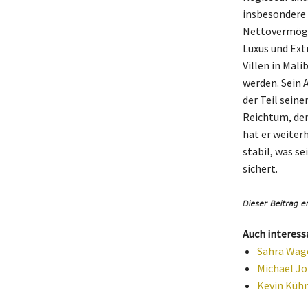
insbesondere 
Nettovermögen
Luxus und Ext
Villen in Mal
werden. Sein 
der Teil sein
Reichtum, den
hat er weiter
stabil, was s
sichert.
Auch interess
Sahra Wage
Michael Jo
Kevin Kühn