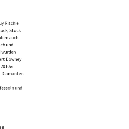
uy Ritchie
ock, Stock
haben auch
sch und
d wurden
bert Downey
d 2010er
ne Diamanten
 fesseln und
il,