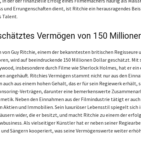
, in der der finanzielle Erfolg eines Filmemachers häufig als Maßs
s und Errungenschaften dient, ist Ritchie ein herausragendes Beisp
 Talent.
schätztes Vermögen von 150 Millione
von Guy Ritchie, einem der bekanntesten britischen Regisseure 
en, wird auf beeindruckende 150 Millionen Dollar geschätzt. Mit
lywood, insbesondere durch Filme wie Sherlock Holmes, hat er ei
n angehäuft. Ritchies Vermögen stammt nicht nur aus den Einn
n auch aus einem hohen Gehalt, das er für sein Regiewerk erhält, 
ponsoring-Verträgen, darunter eine bemerkenswerte Zusammenar
metik. Neben den Einnahmen aus der Filmindustrie tätigt er auch
 Aktien und Immobilien. Sein luxuriöser Lebensstil spiegelt sich 
äusern wider, die er besitzt, und macht Ritchie zu einem der erfol
wbusiness. Als vielseitiger Künstler hat er neben seiner Regiearbe
 und Sängern kooperiert, was seine Vermögenswerte weiter erhöh