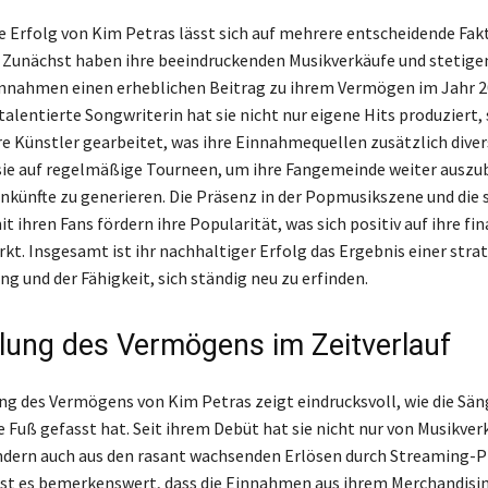
le Erfolg von Kim Petras lässt sich auf mehrere entscheidende Fak
 Zunächst haben ihre beeindruckenden Musikverkäufe und stetige
nnahmen einen erheblichen Beitrag zu ihrem Vermögen im Jahr 
 talentierte Songwriterin hat sie nicht nur eigene Hits produziert,
e Künstler gearbeitet, was ihre Einnahmequellen zusätzlich divers
ie auf regelmäßige Tourneen, um ihre Fangemeinde weiter auszu
inkünfte zu generieren. Die Präsenz in der Popmusikszene und die 
t ihren Fans fördern ihre Popularität, was sich positiv auf ihre fi
rkt. Insgesamt ist ihr nachhaltiger Erfolg das Ergebnis einer stra
g und der Fähigkeit, sich ständig neu zu erfinden.
lung des Vermögens im Zeitverlauf
ng des Vermögens von Kim Petras zeigt eindrucksvoll, wie die Säng
e Fuß gefasst hat. Seit ihrem Debüt hat sie nicht nur von Musikve
ondern auch aus den rasant wachsenden Erlösen durch Streaming-
ist es bemerkenswert, dass die Einnahmen aus ihrem Merchandisin