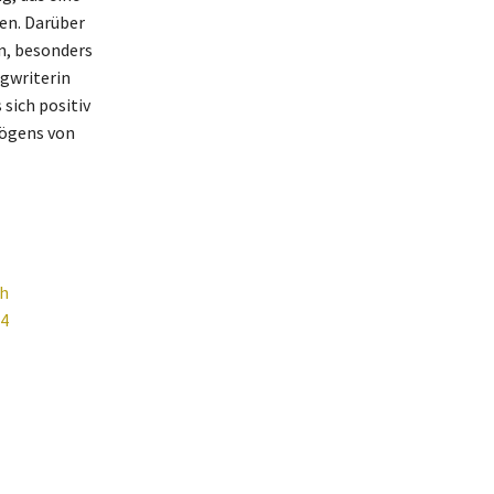
en. Darüber
n, besonders
ngwriterin
sich positiv
mögens von
ch
24