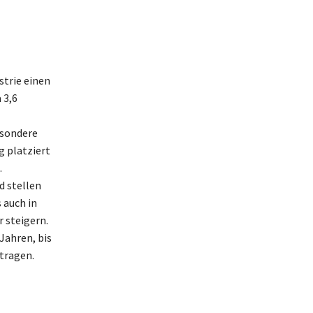
strie einen
 3,6
esondere
g platziert
.
d stellen
 auch in
 steigern.
Jahren, bis
tragen.