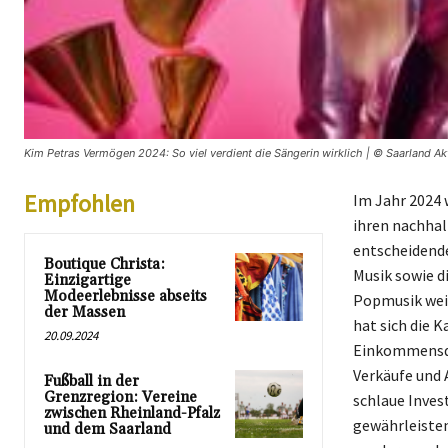
Kim Petras Vermögen 2024: So viel verdient die Sängerin wirklich | © Saarland Akt
Empfohlen
Im Jahr 2024 
ihren nachhal
entscheidende
Boutique Christa:
Musik sowie d
Einzigartige
Modeerlebnisse abseits
Popmusik weit
der Massen
hat sich die K
20.09.2024
Einkommensque
Verkäufe und 
Fußball in der
Grenzregion: Vereine
schlaue Invest
zwischen Rheinland-Pfalz
gewährleisten.
und dem Saarland