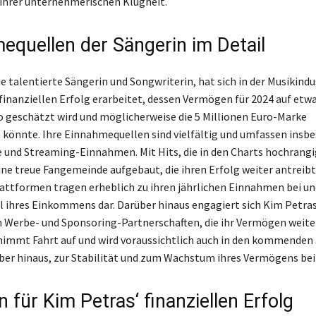
ihrer unternehmerischen Klugheit.
equellen der Sängerin im Detail
e talentierte Sängerin und Songwriterin, hat sich in der Musikindu
finanziellen Erfolg erarbeitet, dessen Vermögen für 2024 auf etwa
o geschätzt wird und möglicherweise die 5 Millionen Euro-Marke
 könnte. Ihre Einnahmequellen sind vielfältig und umfassen insb
 und Streaming-Einnahmen. Mit Hits, die in den Charts hochrangi
eine treue Fangemeinde aufgebaut, die ihren Erfolg weiter antreibt
ttformen tragen erheblich zu ihren jährlichen Einnahmen bei un
l ihres Einkommens dar. Darüber hinaus engagiert sich Kim Petras
 Werbe- und Sponsoring-Partnerschaften, die ihr Vermögen weiter
 nimmt Fahrt auf und wird voraussichtlich auch in den kommenden 
ber hinaus, zur Stabilität und zum Wachstum ihres Vermögens bei
 für Kim Petras‘ finanziellen Erfolg