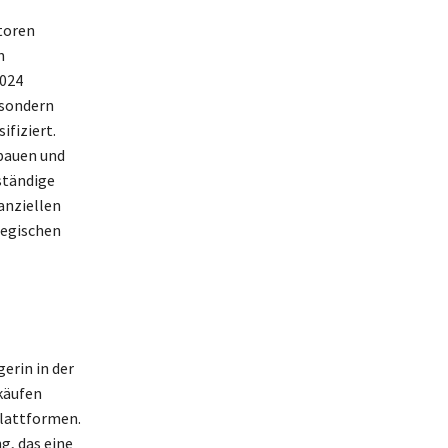
toren
n
2024
 sondern
ifiziert.
bauen und
ständige
nanziellen
tegischen
erin in der
rkäufen
Plattformen.
g, das eine