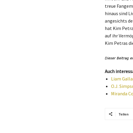
treue Fangeme
hinaus sind L
angesichts de
hat Kim Petra
auf ihr Vermö
Kim Petras di
Auch interess
Liam Galla
O.J. Simps
Miranda Co
Teilen