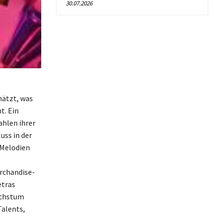
30.07.2026
hätzt, was
t. Ein
ahlen ihrer
uss in der
 Melodien
rchandise-
etras
Wachstum
Talents,