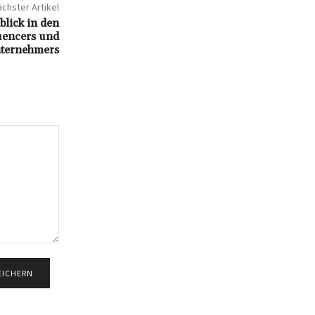
chster Artikel
lick in den
uencers und
ternehmers