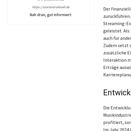
https://saarland-aktuell.de
Der finanziel
Nah dran, gut informiert
zurückführen.
Streaming-Ei
geleistet. Als
auch für ander
Zudem setzt s
zusätzliche E
Interaktion mi
Erträge auswi
Karriereplanun
Entwick
Die Entwicklu
Musikindustri
profitiert, s
Im Jahr 2024 