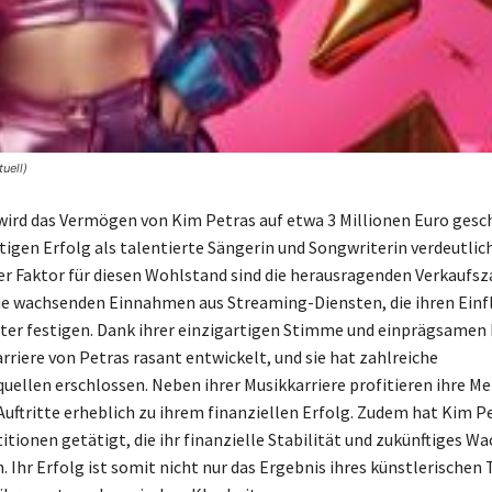
uell)
wird das Vermögen von Kim Petras auf etwa 3 Millionen Euro gesc
tigen Erfolg als talentierte Sängerin und Songwriterin verdeutlich
r Faktor für diesen Wohlstand sind die herausragenden Verkaufsz
ie wachsenden Einnahmen aus Streaming-Diensten, die ihren Einfl
er festigen. Dank ihrer einzigartigen Stimme und einprägsamen
arriere von Petras rasant entwickelt, und sie hat zahlreiche
llen erschlossen. Neben ihrer Musikkarriere profitieren ihre Me
Auftritte erheblich zu ihrem finanziellen Erfolg. Zudem hat Kim P
itionen getätigt, die ihr finanzielle Stabilität und zukünftiges 
 Ihr Erfolg ist somit nicht nur das Ergebnis ihres künstlerischen 